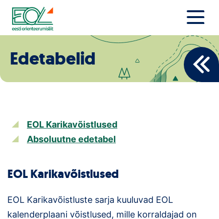
Liigu
sisu
juurde
Estonian Orienteering Federation
Uudised
Edetabelid
Alustajale
Orienteerujale
Eesti Orienteerumine 100!
EOL Karikavõistlused
Absoluutne edetabel
Toetamine
EOL Karikavõistlused
Telli litsents!
Noored
EOL Karikavõistluste sarja kuuluvad EOL
kalenderplaani võistlused, mille korraldajad on