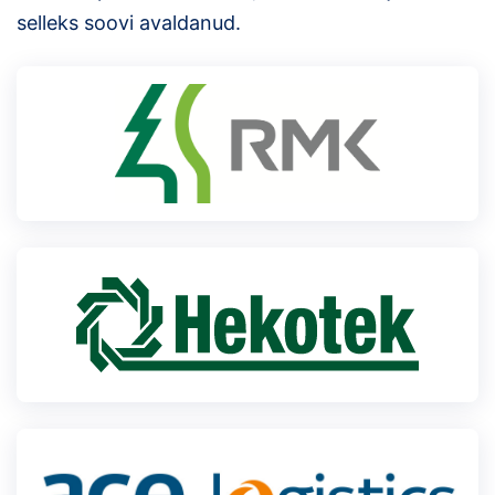
Loha
selleks soovi avaldanud.
Kontakt
EOL
Galerii
Kaardid
Kalender
Koondised
Tule klubisse!
Tulemused
Dokumendid