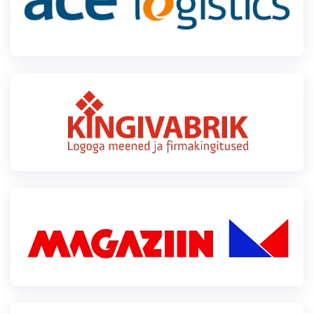
Klubid
Suletud maastikud
Püsirajad
Ajalugu
Koolitused
OTSI