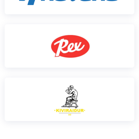
Loha
Kontakt
EOL
Galerii
Kaardid
Kalender
Koondised
Tule klubisse!
Tulemused
Dokumendid