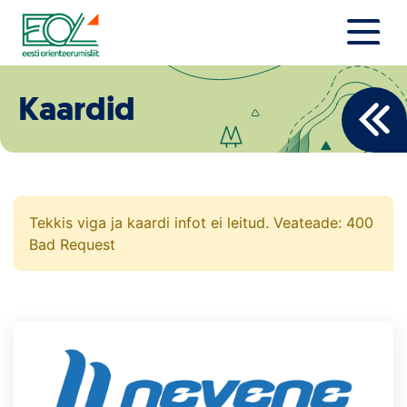
Liigu
sisu
juurde
Estonian Orienteering Federation
Uudised
Kaardid
Alustajale
Orienteerujale
Eesti Orienteerumine 100!
Tekkis viga ja kaardi infot ei leitud. Veateade: 400
Bad Request
Toetamine
Telli litsents!
Noored