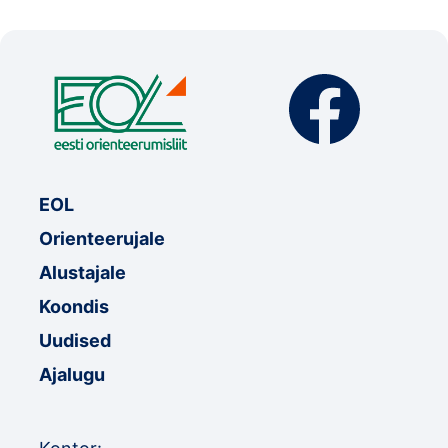
Klubid
Suletud maastikud
Püsirajad
Ajalugu
EOL
Koolitused
Orienteerujale
Alustajale
OTSI
Koondis
Uudised
Ajalugu