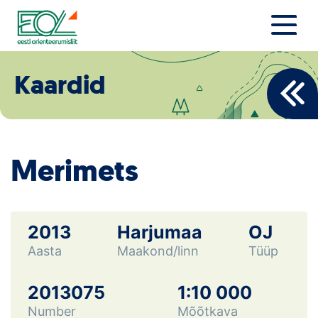
Liigu
sisu
juurde
Estonian Orienteering Federation
Uudised
Kaardid
Alustajale
Orienteerujale
Merimets
Eesti Orienteerumine 100!
Toetamine
2013
Harjumaa
OJ
Aasta
Maakond/linn
Tüüp
Telli litsents!
Noored
2013075
1:10 000
Number
Mõõtkava