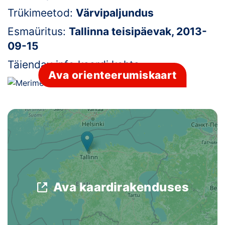
Trükimeetod:
Värvipaljundus
Klubid
Esmaüritus:
Tallinna teisipäevak, 2013-
Suletud maastikud
09-15
Täiendav info kaardi kohta:
-
Püsirajad
Ava orienteerumiskaart
Ajalugu
Koolitused
OTSI
Ava kaardirakenduses