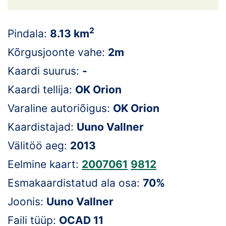
Loha
Kontakt
2
Pindala:
8.13 km
EOL
Kõrgusjoonte vahe:
2m
Kaardi suurus:
-
Galerii
Kaardi tellija:
OK Orion
Kaardid
Varaline autoriõigus:
OK Orion
Kalender
Kaardistajad:
Uuno Vallner
Välitöö aeg:
2013
Koondised
Eelmine kaart:
2007061
9812
Tule klubisse!
Esmakaardistatud ala osa:
70%
Tulemused
Joonis:
Uuno Vallner
Faili tüüp:
OCAD 11
Dokumendid