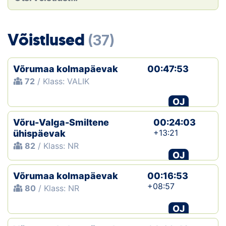
Loha
Kontakt
Võistlused
(37)
EOL
Võrumaa kolmapäevak
00:47:53
Galerii
72
/ Klass: VALIK
Kaardid
OJ
Võru-Valga-Smiltene
00:24:03
Kalender
+13:21
ühispäevak
82
/ Klass: NR
Koondised
OJ
Tule klubisse!
Võrumaa kolmapäevak
00:16:53
+08:57
80
/ Klass: NR
Tulemused
OJ
Dokumendid