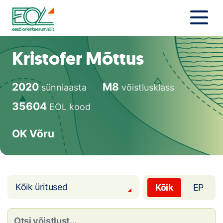
Liigu
sisu
juurde
Estonian Orienteering Federation
Uudised
Kristofer Mõttus
Alustajale
2020
M8
sünniaasta
võistlusklass
Orienteerujale
35604
EOL kood
Eesti Orienteerumine 100!
OK Võru
Toetamine
Telli litsents!
Kõik üritused
Kõik
EP
Noored