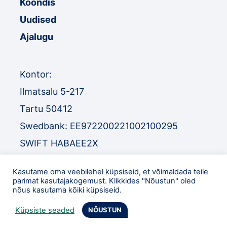
Koondis
Uudised
Ajalugu
Kontor:
Ilmatsalu 5-217
Tartu 50412
Swedbank: EE972200221002100295
SWIFT HABAEE2X
SEB: EE671010220034030010
Kasutame oma veebilehel küpsiseid, et võimaldada teile
SWIFT EEUHEE2X
parimat kasutajakogemust. Klikkides "Nõustun" oled
nõus kasutama kõiki küpsiseid.
TEL
:
+372 52 32 977
Küpsiste seaded
NÕUSTUN
eol@orienteerumine.ee