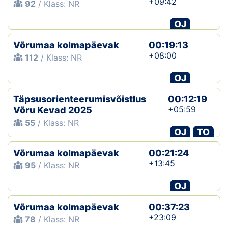
+09:42
92
/ Klass: NR
OJ
Võrumaa kolmapäevak
00:19:13
+08:00
112
/ Klass: NR
OJ
Täpsusorienteerumisvõistlus
00:12:19
+05:59
Võru Kevad 2025
55
/ Klass: NR
OJ
TO
Võrumaa kolmapäevak
00:21:24
+13:45
95
/ Klass: NR
OJ
Võrumaa kolmapäevak
00:37:23
+23:09
78
/ Klass: NR