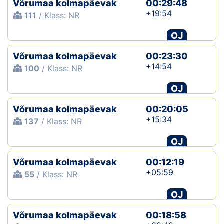
Võrumaa kolmapäevak
00:29:48
+19:54
111
/ Klass: NR
Klubid
OJ
Suletud maastikud
Võrumaa kolmapäevak
00:23:30
Püsirajad
+14:54
100
/ Klass: NR
OJ
Ajalugu
Võrumaa kolmapäevak
00:20:05
Koolitused
+15:34
137
/ Klass: NR
OJ
OTSI
Võrumaa kolmapäevak
00:12:19
+05:59
55
/ Klass: NR
OJ
Võrumaa kolmapäevak
00:18:58