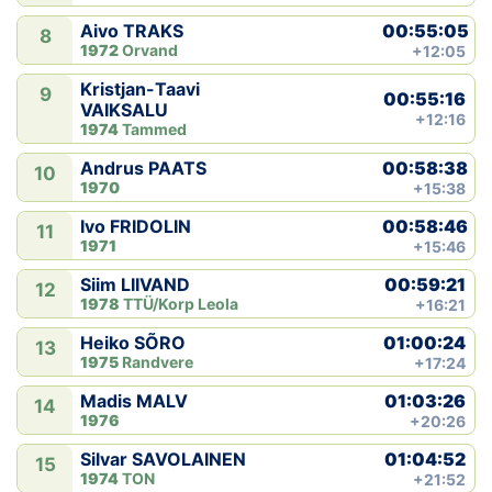
00:55:05
Aivo TRAKS
8
1972
Orvand
+12:05
Kristjan-Taavi
9
00:55:16
VAIKSALU
+12:16
1974
Tammed
00:58:38
Andrus PAATS
10
1970
+15:38
00:58:46
Ivo FRIDOLIN
11
1971
+15:46
00:59:21
Siim LIIVAND
12
1978
TTÜ/Korp Leola
+16:21
01:00:24
Heiko SÕRO
13
1975
Randvere
+17:24
01:03:26
Madis MALV
14
1976
+20:26
01:04:52
Silvar SAVOLAINEN
15
1974
TON
+21:52