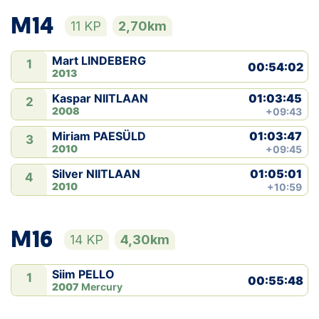
M14
11 KP
2,70km
Mart LINDEBERG
1
00:54:02
2013
01:03:45
Kaspar NIITLAAN
2
2008
+09:43
01:03:47
Miriam PAESÜLD
3
2010
+09:45
01:05:01
Silver NIITLAAN
4
2010
+10:59
M16
14 KP
4,30km
Siim PELLO
1
00:55:48
2007
Mercury