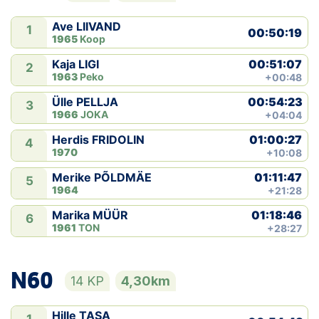
Ave LIIVAND
1
00:50:19
1965
Koop
00:51:07
Kaja LIGI
2
1963
Peko
+00:48
00:54:23
Ülle PELLJA
3
1966
JOKA
+04:04
01:00:27
Herdis FRIDOLIN
4
1970
+10:08
01:11:47
Merike PÕLDMÄE
5
1964
+21:28
01:18:46
Marika MÜÜR
6
1961
TON
+28:27
N60
14 KP
4,30km
Hille TASA