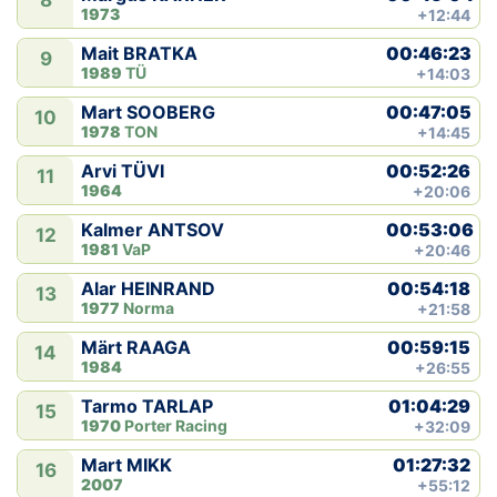
8
1973
+12:44
00:46:23
Mait BRATKA
9
1989
TÜ
+14:03
00:47:05
Mart SOOBERG
10
1978
TON
+14:45
00:52:26
Arvi TÜVI
11
1964
+20:06
00:53:06
Kalmer ANTSOV
12
1981
VaP
+20:46
00:54:18
Alar HEINRAND
13
1977
Norma
+21:58
00:59:15
Märt RAAGA
14
1984
+26:55
01:04:29
Tarmo TARLAP
15
1970
Porter Racing
+32:09
01:27:32
Mart MIKK
16
2007
+55:12