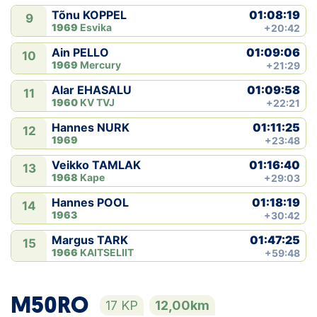
01:08:19
Tõnu KOPPEL
9
1969
Esvika
+20:42
01:09:06
Ain PELLO
10
1969
Mercury
+21:29
01:09:58
Alar EHASALU
11
1960
KV TVJ
+22:21
01:11:25
Hannes NURK
12
1969
+23:48
01:16:40
Veikko TAMLAK
13
1968
Kape
+29:03
01:18:19
Hannes POOL
14
1963
+30:42
01:47:25
Margus TARK
15
1966
KAITSELIIT
+59:48
M50RO
17 KP
12,00km