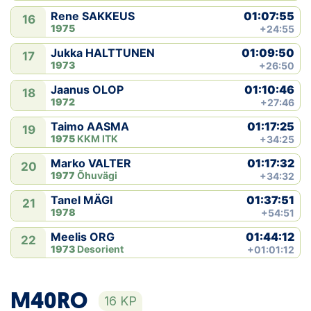
01:07:55
Rene SAKKEUS
16
1975
+24:55
01:09:50
Jukka HALTTUNEN
17
1973
+26:50
01:10:46
Jaanus OLOP
18
1972
+27:46
01:17:25
Taimo AASMA
19
1975
KKM ITK
+34:25
01:17:32
Marko VALTER
20
1977
Õhuvägi
+34:32
01:37:51
Tanel MÄGI
21
1978
+54:51
01:44:12
Meelis ORG
22
1973
Desorient
+01:01:12
M40RO
16 KP