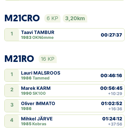
M21CRO
6 KP
3,20km
Taavi TAMBUR
1
00:27:37
1983
OKNõmme
M21RO
16 KP
Lauri MALSROOS
1
00:46:16
1986
Tammed
00:56:45
Marek KARM
2
1990
SK100
+10:29
01:02:52
Oliver IMMATO
3
1986
+16:36
01:24:12
Mihkel JÄRVE
4
1985
Kobras
+37:56