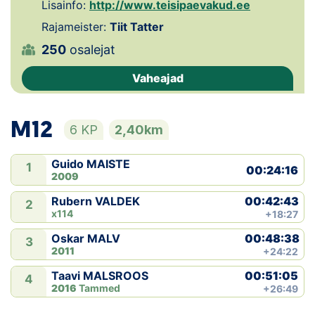
Lisainfo:
http://www.teisipaevakud.ee
Klubid
Rajameister:
Tiit Tatter
250
osalejat
Suletud maastikud
Vaheajad
Püsirajad
M12
Ajalugu
6 KP
2,40km
Koolitused
Guido MAISTE
1
00:24:16
2009
00:42:43
Rubern VALDEK
2
OTSI
x114
+18:27
00:48:38
Oskar MALV
3
2011
+24:22
00:51:05
Taavi MALSROOS
4
2016
Tammed
+26:49