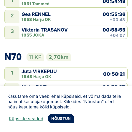
1
00:54:48
1951
Tammed
00:55:36
Gea RENNEL
2
1958
Harju OK
+00:48
00:58:55
Viktoria TRASANOV
3
1955
JOKA
+04:07
N70
11 KP
2,70km
Juta VIRKEPUU
1
00:58:21
1948
Harju OK
00:59:27
Maire RAID
2
1938
Tammed
+01:06
Kasutame oma veebilehel küpsiseid, et võimaldada teile
parimat kasutajakogemust. Klikkides "Nõustun" oled
01:03:42
Ülle MÕISTLIK
3
nõus kasutama kõiki küpsiseid.
1938
Orion
+05:21
01:06:30
Ülle GURKINA
Küpsiste seaded
NÕUSTUN
4
-0001
+08:09