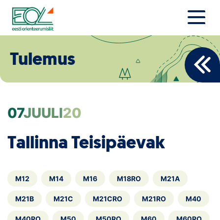
Liigu
sisu
juurde
Estonian Orienteering Federation
Uudised
Tulemus
Alustajale
Orienteerujale
07
JUULI
20
Eesti Orienteerumine 100!
Tallinna Teisipäevak
Toetamine
Telli litsents!
M12
M14
M16
M18RO
M21A
Noored
M21B
M21C
M21CRO
M21RO
M40
M40RO
M50
M50RO
M60
M60RO