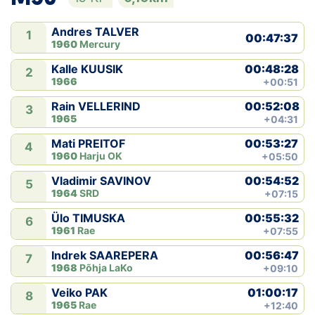
Andres TALVER
1
00:47:37
1960
Mercury
00:48:28
Kalle KUUSIK
2
1966
+00:51
00:52:08
Rain VELLERIND
3
1965
+04:31
00:53:27
Mati PREITOF
4
1960
Harju OK
+05:50
00:54:52
Vladimir SAVINOV
5
1964
SRD
+07:15
00:55:32
Ülo TIMUSKA
6
1961
Rae
+07:55
00:56:47
Indrek SAAREPERA
7
1968
Põhja LaKo
+09:10
01:00:17
Veiko PAK
8
1965
Rae
+12:40