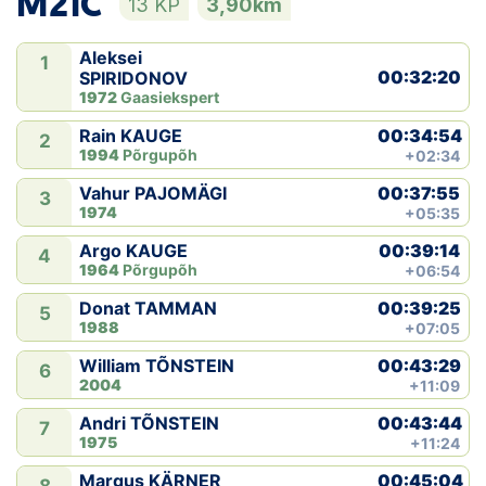
M21C
13 KP
3,90km
Aleksei
1
00:32:20
SPIRIDONOV
1972
Gaasiekspert
00:34:54
Rain KAUGE
2
1994
Põrgupõh
+02:34
00:37:55
Vahur PAJOMÄGI
3
1974
+05:35
00:39:14
Argo KAUGE
4
1964
Põrgupõh
+06:54
00:39:25
Donat TAMMAN
5
1988
+07:05
00:43:29
William TÕNSTEIN
6
2004
+11:09
00:43:44
Andri TÕNSTEIN
7
1975
+11:24
00:45:04
Margus KÄRNER