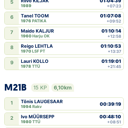
01:04:39
Riivo KILJAK
5
1989
+07:23
01:07:08
Tanel TOOM
6
1976
PATIKA
+09:52
01:10:14
Maido KALJUR
7
1960
Harju OK
+12:58
01:10:53
Reigo LEHTLA
8
1970
LSF PT
+13:37
01:19:01
Lauri KOLLO
9
1978
TTÜ
+21:45
M21B
15 KP
6,10km
Tõnis LAUGESAAR
1
00:39:19
1994
Rakv
00:48:10
Ivo MÜÜRSEPP
2
1980
TTÜ
+08:51