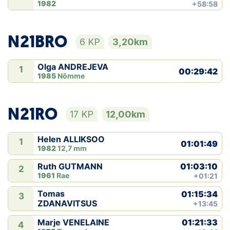
1982
+58:58
N21BRO
6 KP
3,20km
Olga ANDREJEVA
1
00:29:42
1985
Nõmme
N21RO
17 KP
12,00km
Helen ALLIKSOO
1
01:01:49
1982
12,7 mm
01:03:10
Ruth GUTMANN
2
1961
Rae
+01:21
Tomas
01:15:34
3
ZDANAVITSUS
+13:45
01:21:33
Marje VENELAINE
4