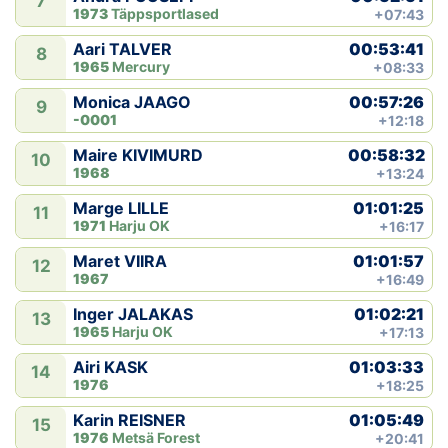
7
1973
Täppsportlased
+07:43
00:53:41
Aari TALVER
8
1965
Mercury
+08:33
00:57:26
Monica JAAGO
9
-0001
+12:18
00:58:32
Maire KIVIMURD
10
1968
+13:24
01:01:25
Marge LILLE
11
1971
Harju OK
+16:17
01:01:57
Maret VIIRA
12
1967
+16:49
01:02:21
Inger JALAKAS
13
1965
Harju OK
+17:13
01:03:33
Airi KASK
14
1976
+18:25
01:05:49
Karin REISNER
15
1976
Metsä Forest
+20:41