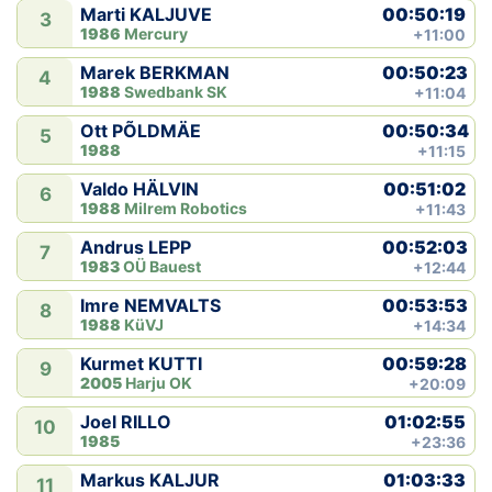
00:50:19
Marti KALJUVE
3
1986
Mercury
+11:00
00:50:23
Marek BERKMAN
4
1988
Swedbank SK
+11:04
00:50:34
Ott PÕLDMÄE
5
1988
+11:15
00:51:02
Valdo HÄLVIN
6
1988
Milrem Robotics
+11:43
00:52:03
Andrus LEPP
7
1983
OÜ Bauest
+12:44
00:53:53
Imre NEMVALTS
8
1988
KüVJ
+14:34
00:59:28
Kurmet KUTTI
9
2005
Harju OK
+20:09
01:02:55
Joel RILLO
10
1985
+23:36
01:03:33
Markus KALJUR
11