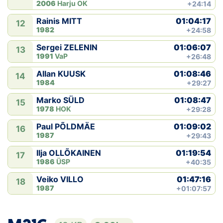
2006
Harju OK
+24:14
01:04:17
Rainis MITT
12
1982
+24:58
01:06:07
Sergei ZELENIN
13
1991
VaP
+26:48
01:08:46
Allan KUUSK
14
1984
+29:27
01:08:47
Marko SÜLD
15
1978
HOK
+29:28
01:09:02
Paul PÕLDMÄE
16
1987
+29:43
01:19:54
Ilja OLLÕKAINEN
17
1986
ÜSP
+40:35
01:47:16
Veiko VILLO
18
1987
+01:07:57