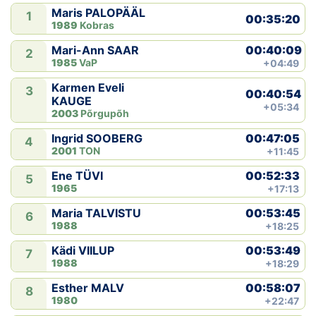
Maris PALOPÄÄL
1
00:35:20
1989
Kobras
00:40:09
Mari-Ann SAAR
2
1985
VaP
+04:49
Karmen Eveli
3
00:40:54
KAUGE
+05:34
2003
Põrgupõh
00:47:05
Ingrid SOOBERG
4
2001
TON
+11:45
00:52:33
Ene TÜVI
5
1965
+17:13
00:53:45
Maria TALVISTU
6
1988
+18:25
00:53:49
Kädi VIILUP
7
1988
+18:29
00:58:07
Esther MALV
8
1980
+22:47