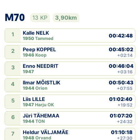
M70
13 KP
3,90km
Kalle NELK
1
00:42:48
1950
Tammed
00:45:02
Peep KOPPEL
2
1946
Koop
+02:14
00:46:04
Enno NEEDRIT
3
1947
+03:16
00:50:43
Ilmar MÕISTLIK
4
1944
Orion
+07:55
01:02:40
Liis LILLE
5
1947
Harju OK
+19:52
01:07:20
Jüri TÄHEMAA
6
1944
TON
+24:32
01:10:18
Heldur VÄLJAMÄE
7
1948
Orvand
+27:30