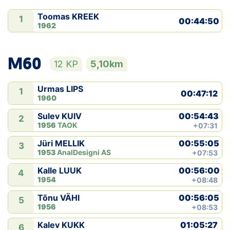
Toomas KREEK
1
00:44:50
1962
M60
12 KP
5,10km
Urmas LIPS
1
00:47:12
1960
00:54:43
Sulev KUIV
2
1956
TAOK
+07:31
00:55:05
Jüri MELLIK
3
1953
AnalDesigni AS
+07:53
00:56:00
Kalle LUUK
4
1954
+08:48
00:56:05
Tõnu VÄHI
5
1956
+08:53
01:05:27
Kalev KUKK
6