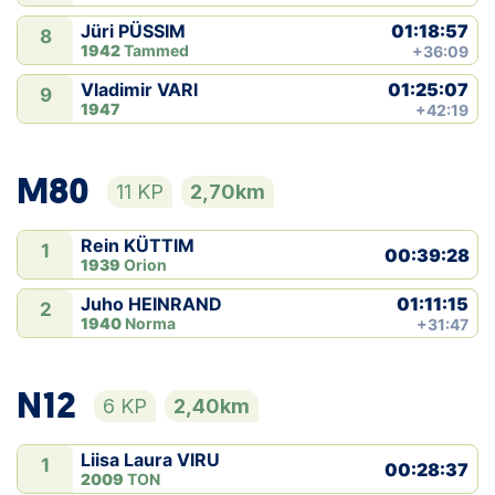
01:18:57
Jüri PÜSSIM
8
1942
Tammed
+36:09
01:25:07
Vladimir VARI
9
1947
+42:19
M80
11 KP
2,70km
Rein KÜTTIM
1
00:39:28
1939
Orion
01:11:15
Juho HEINRAND
2
1940
Norma
+31:47
N12
6 KP
2,40km
Liisa Laura VIRU
1
00:28:37
2009
TON