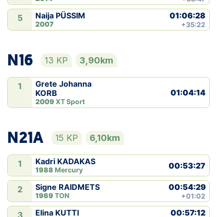
01:06:28
Naija PÜSSIM
5
2007
+35:22
N16
13 KP
3,90km
Grete Johanna
1
01:04:14
KORB
2009
XT Sport
N21A
15 KP
6,10km
Kadri KADAKAS
1
00:53:27
1988
Mercury
00:54:29
Signe RAIDMETS
2
1969
TON
+01:02
00:57:12
Elina KUTTI
3