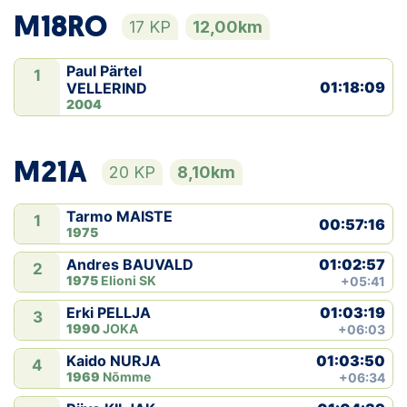
M18RO
17 KP
12,00km
Paul Pärtel
1
01:18:09
VELLERIND
2004
M21A
20 KP
8,10km
Tarmo MAISTE
1
00:57:16
1975
01:02:57
Andres BAUVALD
2
1975
Elioni SK
+05:41
01:03:19
Erki PELLJA
3
1990
JOKA
+06:03
01:03:50
Kaido NURJA
4
1969
Nõmme
+06:34