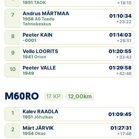
1951
TAOK
+18:15
Andrus MÄRTMAA
7
01:10:34
1958
AS Teede
+23:22
Tehnokeskus
01:14:03
Peeter KAIN
8
-0001
+26:51
01:20:55
Vello LOORITS
9
1941
Orion
+33:43
01:29:58
Peeter VALLE
10
1949
+42:46
M60RO
17 KP
12,00km
Kalev RAADLA
1
01:09:45
1951
Jõhvikas
01:27:31
Märt JÄRVIK
2
1954
Okas
+17:46