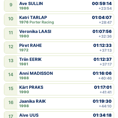
00:59:14
Ave SULLIN
9
1986
+23:54
01:04:07
Katri TARLAP
10
1976
Porter Racing
+28:47
01:07:56
Veronika LAASI
11
1980
+32:36
01:12:33
Piret RAHE
12
1972
+37:13
01:12:37
Triin EERIK
13
1981
+37:17
01:16:06
Anni MADISSON
14
1988
+40:46
01:17:01
Kärt PRAKS
15
1990
+41:41
01:19:30
Jaanika RAIK
16
1998
+44:10
01:34:18
Aive UUS
17