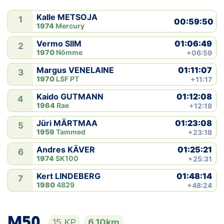
Kalle METSOJA
1
00:59:50
1974
Mercury
01:06:49
Vermo SIIM
2
1970
Nõmme
+06:59
01:11:07
Margus VENELAINE
3
1970
LSF PT
+11:17
01:12:08
Kaido GUTMANN
4
1964
Rae
+12:18
01:23:08
Jüri MÄRTMAA
5
1959
Tammed
+23:18
01:25:21
Andres KÄVER
6
1974
SK100
+25:31
01:48:14
Kert LINDEBERG
7
1980
4829
+48:24
M50
15 KP
6,10km