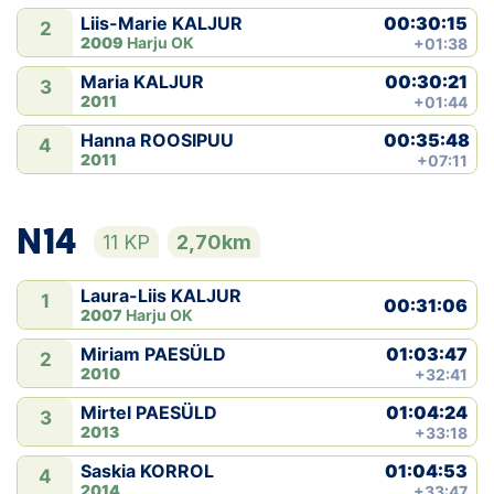
00:30:15
Liis-Marie KALJUR
2
2009
Harju OK
+01:38
00:30:21
Maria KALJUR
3
2011
+01:44
00:35:48
Hanna ROOSIPUU
4
2011
+07:11
N14
11 KP
2,70km
Laura-Liis KALJUR
1
00:31:06
2007
Harju OK
01:03:47
Miriam PAESÜLD
2
2010
+32:41
01:04:24
Mirtel PAESÜLD
3
2013
+33:18
01:04:53
Saskia KORROL
4
2014
+33:47