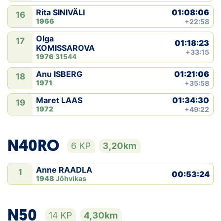
01:08:06
Rita SINIVÄLI
16
1966
+22:58
Olga
17
01:18:23
KOMISSAROVA
+33:15
1976
31544
01:21:06
Anu ISBERG
18
1971
+35:58
01:34:30
Maret LAAS
19
1972
+49:22
N40RO
6 KP
3,20km
Anne RAADLA
1
00:53:24
1948
Jõhvikas
N50
14 KP
4,30km