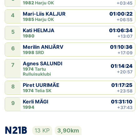
1982
Harju OK
+03:45
01:00:22
Mari-Liis KALJUR
4
1985
Harju OK
+06:55
01:06:34
Kati HELMJA
5
1980
+13:07
01:10:36
Merilin ANIJÄRV
6
1998
SRD
+17:09
Agnes SALUNDI
7
01:14:24
1974
Tartu
+20:57
Rulluisuklubi
01:17:25
Piret UURIMÄE
8
1974
Telia SK
+23:58
01:31:10
Kerli MÄGI
9
1994
+37:43
N21B
13 KP
3,90km