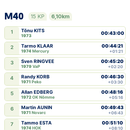
M40
15 KP
6,10km
Tõnu KITS
1
00:43:00
1973
00:44:21
Tarmo KLAAR
2
1974
Mercury
+01:21
00:45:20
Sven RINGVEE
3
1979
VaP
+02:20
00:46:30
Randy KORB
4
1971
Peko
+03:30
00:48:16
Allan EDBERG
5
1972
OK Nõmme
+05:16
00:49:43
Martin AUNIN
6
1971
Novarc
+06:43
00:51:10
Tammo ESTA
7
1974
HOK
+08:10