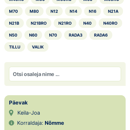
Loha
M70
M80
N12
N14
N16
N21A
Kontakt
N21B
N21BRO
N21RO
N40
N40RO
EOL
N50
N60
N70
RADA3
RADA6
Galerii
TILLU
VALIK
Kaardid
Kalender
Koondised
Tule klubisse!
Päevak
Tulemused
Keila-Joa
Korraldaja:
Nõmme
Dokumendid