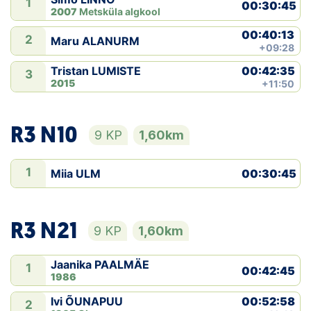
1
00:30:45
2007
Metsküla algkool
00:40:13
2
Maru ALANURM
+09:28
00:42:35
Tristan LUMISTE
3
2015
+11:50
R3 N10
9 KP
1,60km
1
Miia ULM
00:30:45
R3 N21
9 KP
1,60km
Jaanika PAALMÄE
1
00:42:45
1986
00:52:58
Ivi ÕUNAPUU
2