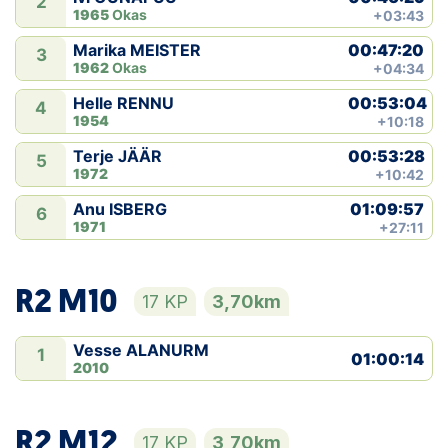
2
1965
Okas
+03:43
00:47:20
Marika MEISTER
3
1962
Okas
+04:34
00:53:04
Helle RENNU
4
1954
+10:18
00:53:28
Terje JÄÄR
5
1972
+10:42
01:09:57
Anu ISBERG
6
1971
+27:11
R2 M10
17 KP
3,70km
Vesse ALANURM
1
01:00:14
2010
R2 M12
17 KP
3,70km