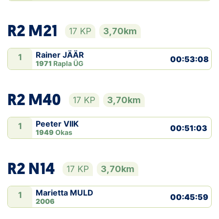
R2 M21
17 KP
3,70km
Rainer JÄÄR
1
00:53:08
1971
Rapla ÜG
R2 M40
17 KP
3,70km
Peeter VIIK
1
00:51:03
1949
Okas
R2 N14
17 KP
3,70km
Marietta MULD
1
00:45:59
2006