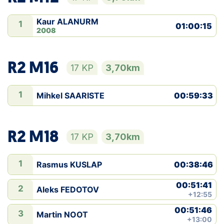
Kaur ALANURM
1
01:00:15
2008
R2 M16
17 KP
3,70km
1
Mihkel SAARISTE
00:59:33
R2 M18
17 KP
3,70km
1
Rasmus KUSLAP
00:38:46
00:51:41
2
Aleks FEDOTOV
+12:55
00:51:46
3
Martin NOOT
+13:00