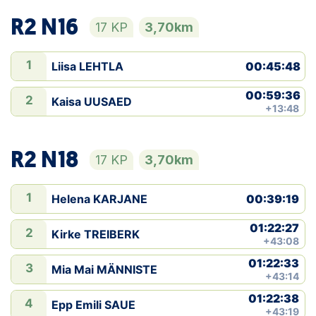
R2 N16
17 KP
3,70km
1
Liisa LEHTLA
00:45:48
00:59:36
2
Kaisa UUSAED
+13:48
R2 N18
17 KP
3,70km
1
Helena KARJANE
00:39:19
01:22:27
2
Kirke TREIBERK
+43:08
01:22:33
3
Mia Mai MÄNNISTE
+43:14
01:22:38
4
Epp Emili SAUE
+43:19