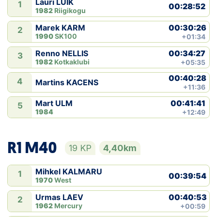
Lauri LUIK
1
00:28:52
1982
Riigikogu
00:30:26
Marek KARM
2
1990
SK100
+01:34
00:34:27
Renno NELLIS
3
1982
Kotkaklubi
+05:35
00:40:28
4
Martins KACENS
+11:36
00:41:41
Mart ULM
5
1984
+12:49
R1 M40
19 KP
4,40km
Mihkel KALMARU
1
00:39:54
1970
West
00:40:53
Urmas LAEV
2
1962
Mercury
+00:59