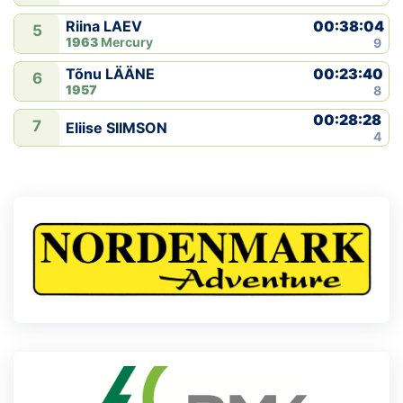
00:38:04
Riina LAEV
5
1963
Mercury
9
00:23:40
Tõnu LÄÄNE
6
1957
8
00:28:28
7
Eliise SIIMSON
4