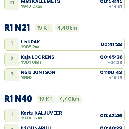
00:54:45
Mati KALLEMETS
11
1947
Okas
+14:51
R1 N21
19 KP
4,40km
Lisli PAK
1
00:41:28
1985
Rae
00:45:56
Kaja LOORENS
2
1981
Okas
+04:28
01:00:43
Nele JUNTSON
3
1990
+19:15
R1 N40
19 KP
4,40km
Kertu KALJUVEER
1
00:42:46
1978
Okas
00:46:29
Ivi ÕUNAPUU