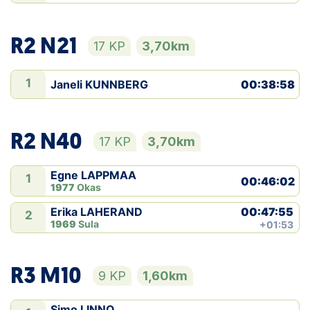
R2 N21
17 KP
3,70km
1
Janeli KUNNBERG
00:38:58
R2 N40
17 KP
3,70km
Egne LAPPMAA
1
00:46:02
1977
Okas
00:47:55
Erika LAHERAND
2
1969
Sula
+01:53
R3 M10
9 KP
1,60km
Simo LINNO