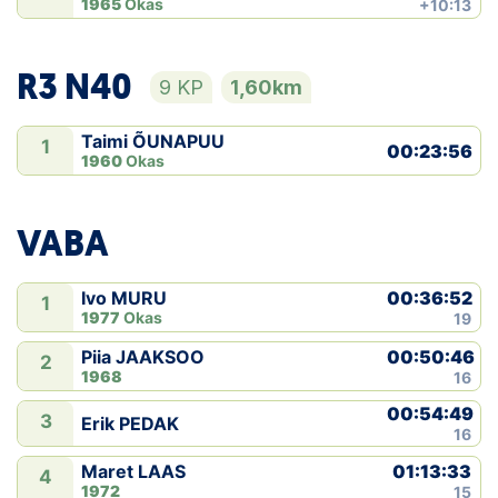
1965
Okas
+10:13
R3 N40
9 KP
1,60km
Taimi ÕUNAPUU
1
00:23:56
1960
Okas
VABA
00:36:52
Ivo MURU
1
1977
Okas
19
00:50:46
Piia JAAKSOO
2
1968
16
00:54:49
3
Erik PEDAK
16
01:13:33
Maret LAAS
4
1972
15