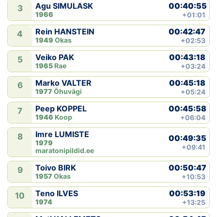
00:40:55
Agu SIMULASK
3
1966
+01:01
00:42:47
Rein HANSTEIN
4
1949
Okas
+02:53
00:43:18
Veiko PAK
5
1965
Rae
+03:24
00:45:18
Marko VALTER
6
1977
Õhuvägi
+05:24
00:45:58
Peep KOPPEL
7
1946
Koop
+06:04
Imre LUMISTE
8
00:49:35
1979
+09:41
maratonipildid.ee
00:50:47
Toivo BIRK
9
1957
Okas
+10:53
00:53:19
Teno ILVES
10
1974
+13:25