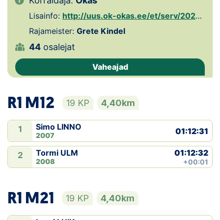
Korraldaja:
Okas
Lisainfo:
http://uus.ok-okas.ee/et/serv/2020-a-voistlused/paeevakud-2020/?cms_action=manage
Klubid
Rajameister:
Grete Kindel
Suletud maastikud
44
osalejat
Püsirajad
Vaheajad
Ajalugu
R1 M12
19 KP
4,40km
Koolitused
Simo LINNO
1
01:12:31
2007
OTSI
01:12:32
Tormi ULM
2
2008
+00:01
R1 M21
19 KP
4,40km