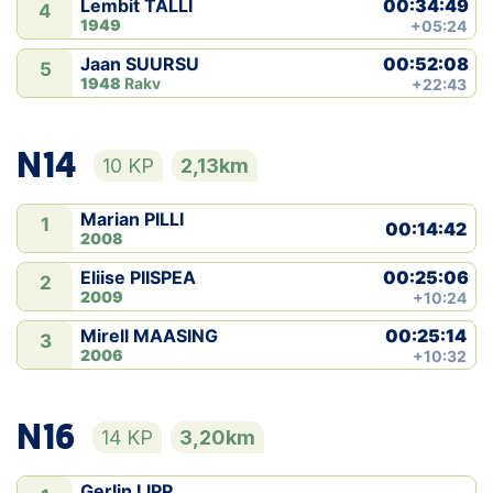
00:34:49
Lembit TALLI
4
1949
+05:24
00:52:08
Jaan SUURSU
5
1948
Rakv
+22:43
N14
10 KP
2,13km
Marian PILLI
1
00:14:42
2008
00:25:06
Eliise PIISPEA
2
2009
+10:24
00:25:14
Mirell MAASING
3
2006
+10:32
N16
14 KP
3,20km
Gerlin LIPP