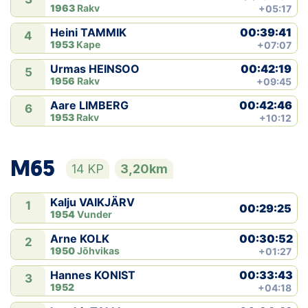
1963
Rakv
+05:17
00:39:41
Heini TAMMIK
4
1953
Kape
+07:07
00:42:19
Urmas HEINSOO
5
1956
Rakv
+09:45
00:42:46
Aare LIMBERG
6
1953
Rakv
+10:12
M65
14 KP
3,20km
Kalju VAIKJÄRV
1
00:29:25
1954
Vunder
00:30:52
Arne KOLK
2
1950
Jõhvikas
+01:27
00:33:43
Hannes KONIST
3
1952
+04:18