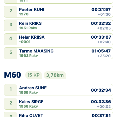
1971
00:31:57
Peeter KUHI
2
1970
+01:30
00:32:32
Rein KRIKS
3
1951
Rakv
+02:05
00:33:07
Helar KRIISA
4
-0001
+02:40
01:05:47
Tarmo MAASING
5
1963
Rakv
+35:20
M60
15 KP
3,78km
Andres SUNE
1
00:32:34
1959
Rakv
00:32:36
Kalev SIRGE
2
1956
Rakv
+00:02
00:37:51
Riho OLVET
3