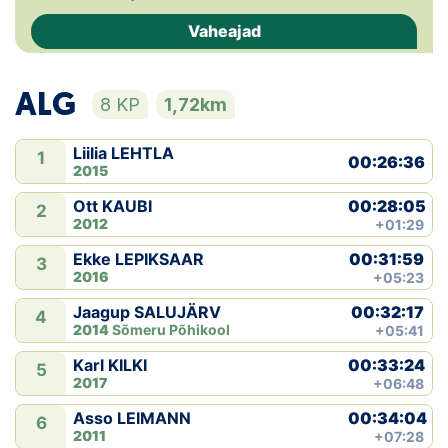
Vaheajad
Klubid
Suletud maastikud
ALG
8 KP
1,72km
Püsirajad
Liilia LEHTLA
1
00:26:36
2015
Ajalugu
00:28:05
Ott KAUBI
2
2012
+01:29
Koolitused
00:31:59
Ekke LEPIKSAAR
3
2016
+05:23
OTSI
00:32:17
Jaagup SALUJÄRV
4
2014
Sõmeru Põhikool
+05:41
00:33:24
Karl KILKI
5
2017
+06:48
00:34:04
Asso LEIMANN
6
2011
+07:28