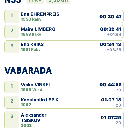
N55
14 KP
3,20km
Ene EHRENPREIS
1
00:30:47
1950
Rakv
00:32:41
Maire LIMBERG
2
1953
Rakv
+01:54
00:34:13
Eha KRIKS
3
1951
Rakv
+03:26
VABARADA
00:44:56
Veiko VINKEL
1
1996
West
20
01:07:18
Konstantin LEPIK
2
1987
20
Aleksander
3
01:07:25
TSISKOV
20
2002