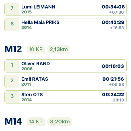
00:34:06
Lumi LEIMANN
7
2015
+07:30
00:43:29
Hella Maia PRIKS
8
2014
+16:53
M12
10 KP
2,13km
Oliver RAND
1
00:16:03
2006
00:21:56
Emil RATAS
2
2011
+05:53
00:24:22
Sten OTS
3
2014
+08:19
M14
14 KP
3,20km