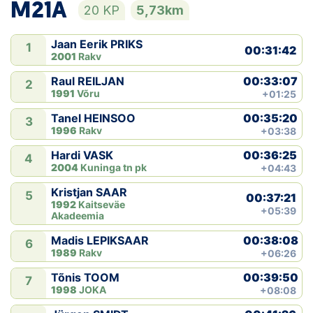
M21A
20 KP
5,73km
Jaan Eerik PRIKS
1
00:31:42
2001
Rakv
00:33:07
Raul REILJAN
2
1991
Võru
+01:25
00:35:20
Tanel HEINSOO
3
1996
Rakv
+03:38
00:36:25
Hardi VASK
4
2004
Kuninga tn pk
+04:43
Kristjan SAAR
5
00:37:21
1992
Kaitseväe
+05:39
Akadeemia
00:38:08
Madis LEPIKSAAR
6
1989
Rakv
+06:26
00:39:50
Tõnis TOOM
7
1998
JOKA
+08:08