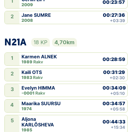
1
00:23:57
2009
00:27:36
Jane SUMRE
2
2008
+03:39
N21A
18 KP
4,70km
Karmen ALNEK
1
00:28:59
1989
Rakv
00:31:29
Kaili OTS
2
1983
Rakv
+02:30
00:34:09
Evelyn HIMMA
3
-0001
Rakv
+05:10
00:34:57
Maarika SUURSU
4
1974
+05:58
Aljona
5
00:44:33
KARLÕSHEVA
+15:34
1985