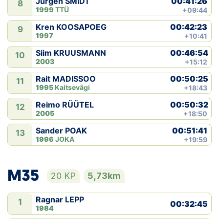
00:41:26
Jürgen SMIDT
8
1999
TTÜ
+09:44
00:42:23
Kren KOOSAPOEG
9
1997
+10:41
00:46:54
Siim KRUUSMANN
10
2003
+15:12
00:50:25
Rait MADISSOO
11
1995
Kaitsevägi
+18:43
00:50:32
Reimo RÜÜTEL
12
2005
+18:50
00:51:41
Sander POAK
13
1996
JOKA
+19:59
M35
20 KP
5,73km
Ragnar LEPP
1
00:32:45
1984