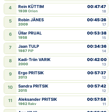
00:47:47
Rein KÜTTIM
4
1939
Orion
18
00:45:26
Robin JÄNES
5
2009
17
00:53:38
Üllar PRUAL
6
1958
15
00:34:36
Jaan TULP
7
1987
PiP
14
00:42:00
Kadi-Triin VARIK
8
2000
13
00:57:37
Ergo PRITSIK
9
2013
12
00:57:42
Sandra PRITSIK
10
2015
12
00:57:58
Aleksander PRITSIK
11
1962
Rakv
11