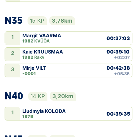
N35
15 KP
3,78km
Margit VAARMA
1
00:37:03
1982
KVÜÕA
00:39:10
Kaie KRUUSMAA
2
1982
Rakv
+02:07
00:42:38
Mirje VILT
3
-0001
+05:35
N40
14 KP
3,20km
Liudmyla KOLODA
1
00:39:35
1979