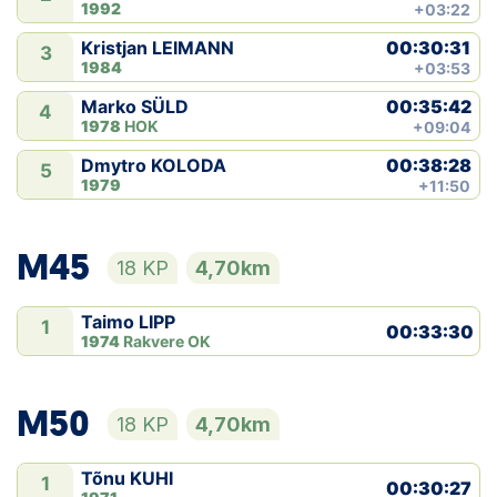
1992
+03:22
00:30:31
Kristjan LEIMANN
3
1984
+03:53
00:35:42
Marko SÜLD
4
1978
HOK
+09:04
00:38:28
Dmytro KOLODA
5
1979
+11:50
M45
18 KP
4,70km
Taimo LIPP
1
00:33:30
1974
Rakvere OK
M50
18 KP
4,70km
Tõnu KUHI
1
00:30:27