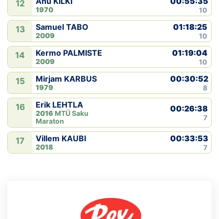
00:55:35
Anu KILKI
12
1970
10
01:18:25
Samuel TABO
13
2009
10
01:19:04
Kermo PALMISTE
14
2009
10
00:30:52
Mirjam KARBUS
15
1979
8
Erik LEHTLA
16
00:26:38
2016
MTÜ Saku
7
Maraton
00:33:53
Villem KAUBI
17
2018
7