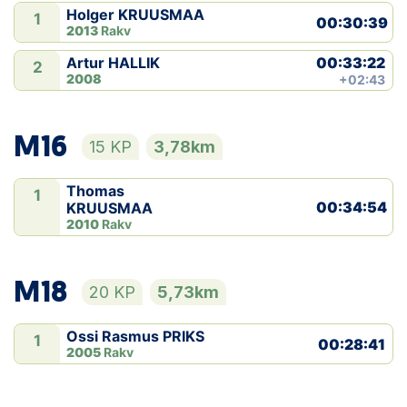
Holger KRUUSMAA
1
00:30:39
2013
Rakv
00:33:22
Artur HALLIK
2
2008
+02:43
M16
15 KP
3,78km
Thomas
1
00:34:54
KRUUSMAA
2010
Rakv
M18
20 KP
5,73km
Ossi Rasmus PRIKS
1
00:28:41
2005
Rakv