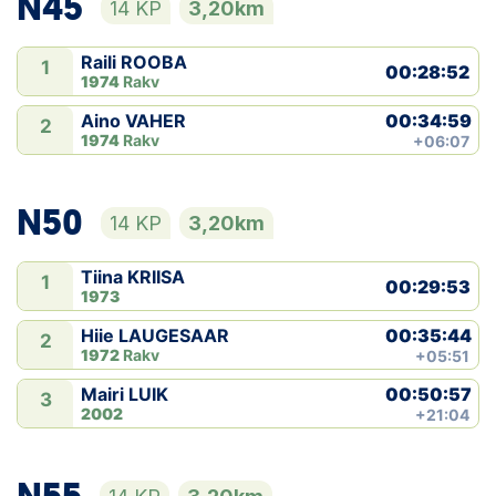
N45
14 KP
3,20km
Raili ROOBA
1
00:28:52
1974
Rakv
00:34:59
Aino VAHER
2
1974
Rakv
+06:07
N50
14 KP
3,20km
Tiina KRIISA
1
00:29:53
1973
00:35:44
Hiie LAUGESAAR
2
1972
Rakv
+05:51
00:50:57
Mairi LUIK
3
2002
+21:04