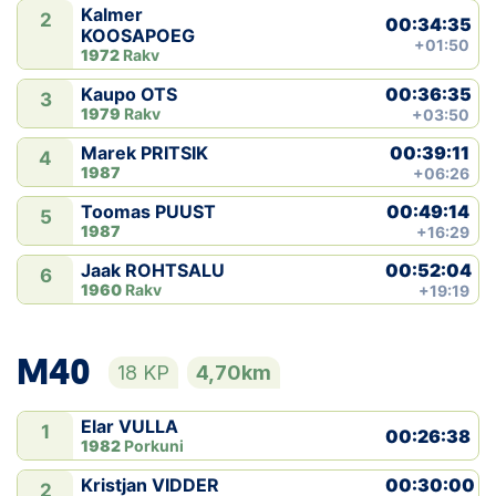
Kalmer
2
00:34:35
KOOSAPOEG
+01:50
1972
Rakv
00:36:35
Kaupo OTS
3
1979
Rakv
+03:50
00:39:11
Marek PRITSIK
4
1987
+06:26
00:49:14
Toomas PUUST
5
1987
+16:29
00:52:04
Jaak ROHTSALU
6
1960
Rakv
+19:19
M40
18 KP
4,70km
Elar VULLA
1
00:26:38
1982
Porkuni
00:30:00
Kristjan VIDDER
2