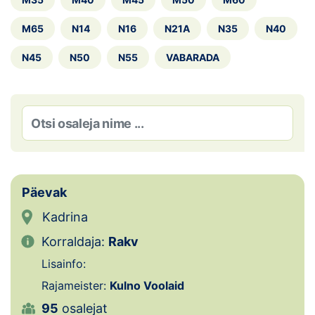
Loha
M65
N14
N16
N21A
N35
N40
Kontakt
N45
N50
N55
VABARADA
EOL
Galerii
Kaardid
Kalender
Päevak
Koondised
Kadrina
Tule klubisse!
Korraldaja:
Rakv
Lisainfo:
Tulemused
Rajameister:
Kulno Voolaid
Dokumendid
95
osalejat