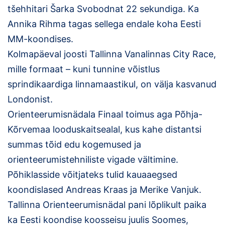
tšehhitari Šarka Svobodnat 22 sekundiga. Ka
Klubid
Annika Rihma tagas sellega endale koha Eesti
MM-koondises.
Suletud maastikud
Kolmapäeval joosti Tallinna Vanalinnas City Race,
Püsirajad
mille formaat – kuni tunnine võistlus
sprindikaardiga linnamaastikul, on välja kasvanud
Ajalugu
Londonist.
Orienteerumisnädala Finaal toimus aga Põhja-
Koolitused
Kõrvemaa looduskaitsealal, kus kahe distantsi
summas tõid edu kogemused ja
OTSI
orienteerumistehniliste vigade vältimine.
Põhiklasside võitjateks tulid kauaaegsed
koondislased Andreas Kraas ja Merike Vanjuk.
Tallinna Orienteerumisnädal pani lõplikult paika
ka Eesti koondise koosseisu juulis Soomes,