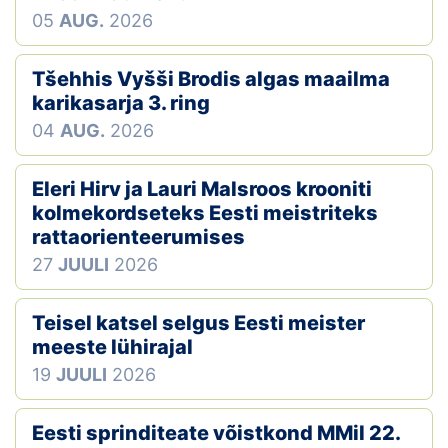
05
AUG.
2026
Tšehhis Vyšši Brodis algas maailma
karikasarja 3. ring
04
AUG.
2026
Eleri Hirv ja Lauri Malsroos krooniti
kolmekordseteks Eesti meistriteks
rattaorienteerumises
27
JUULI
2026
Teisel katsel selgus Eesti meister
meeste lühirajal
19
JUULI
2026
Eesti sprinditeate võistkond MMil 22.