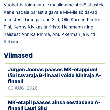
Vuokattis toimuvatele maailmameistrivõistlustele.
Kahe nädala pärast algavale MM-ile sõidavad
meestest Timo ja Lauri Sild, Olle Kärner, Peeter
Pihl, Kenny Kivikas ja Kristo Heinmann ning
naistest Annika Rihma, Anu Åkerman ja Kirti
Rebane.
Viimased
Jürgen Joonas pääses MK-etappidel
läbi tavaraja B-finaali võidu lühiraja A-
finaali
06
AUG.
2026
MK-etapil pääses ainsa eestlasena A-
finaali Lauri Sild