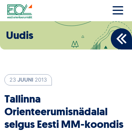
Liigu
sisu
juurde
Estonian Orienteering Federation
Uudised
Uudis
Alustajale
Orienteerujale
Eesti Orienteerumine 100!
23
JUUNI
2013
Toetamine
Tallinna
Telli litsents!
Orienteerumisnädalal
Noored
selgus Eesti MM-koondis