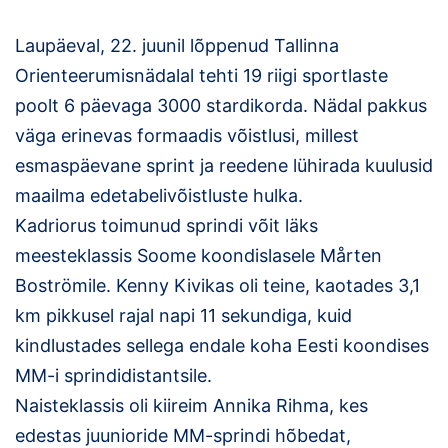
Loha
Laupäeval, 22. juunil lõppenud Tallinna
Kontakt
Orienteerumisnädalal tehti 19 riigi sportlaste
EOL
poolt 6 päevaga 3000 stardikorda. Nädal pakkus
väga erinevas formaadis võistlusi, millest
Galerii
esmaspäevane sprint ja reedene lühirada kuulusid
maailma edetabelivõistluste hulka.
Kaardid
Kadriorus toimunud sprindi võit läks
Kalender
meesteklassis Soome koondislasele Mårten
Boströmile. Kenny Kivikas oli teine, kaotades 3,1
Koondised
km pikkusel rajal napi 11 sekundiga, kuid
Tule klubisse!
kindlustades sellega endale koha Eesti koondises
MM-i sprindidistantsile.
Tulemused
Naisteklassis oli kiireim Annika Rihma, kes
edestas juunioride MM-sprindi hõbedat,
Dokumendid