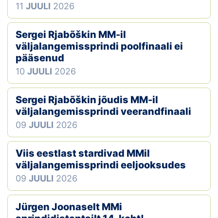
11
JUULI
2026
Sergei Rjabõškin MM-il
väljalangemissprindi poolfinaali ei
pääsenud
10
JUULI
2026
Sergei Rjabõškin jõudis MM-il
väljalangemissprindi veerandfinaali
09
JUULI
2026
Viis eestlast stardivad MMil
väljalangemissprindi eeljooksudes
09
JUULI
2026
Jürgen Joonaselt MMi