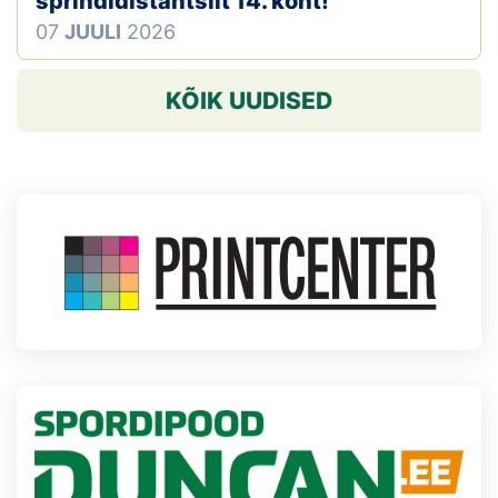
sprindidistantsilt 14. koht!
07
JUULI
2026
KÕIK UUDISED