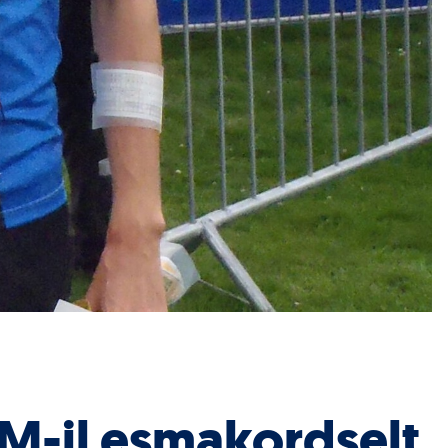
M-il esmakordselt