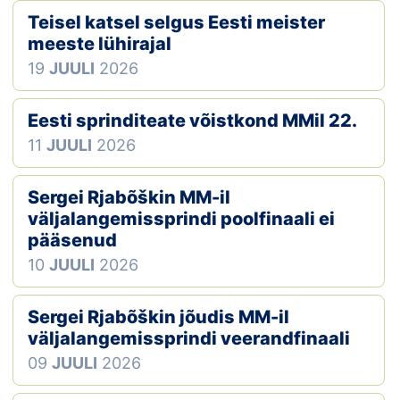
Teisel katsel selgus Eesti meister
Klubid
meeste lühirajal
19
JUULI
2026
Suletud maastikud
Püsirajad
Eesti sprinditeate võistkond MMil 22.
11
JUULI
2026
Ajalugu
Sergei Rjabõškin MM-il
Koolitused
väljalangemissprindi poolfinaali ei
pääsenud
10
JUULI
2026
OTSI
Sergei Rjabõškin jõudis MM-il
väljalangemissprindi veerandfinaali
09
JUULI
2026