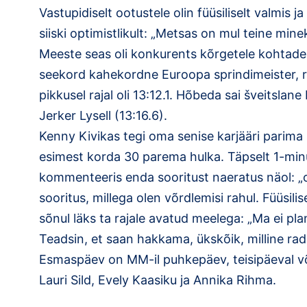
Vastupidiselt ootustele olin füüsiliselt valmis j
siiski optimistlikult: „Metsas on mul teine minek
Meeste seas oli konkurents kõrgetele kohtad
seekord kahekordne Euroopa sprindimeister, r
pikkusel rajal oli 13:12.1. Hõbeda sai šveitsla
Jerker Lysell (13:16.6).
Kenny Kivikas tegi oma senise karjääri parima so
esimest korda 30 parema hulka. Täpselt 1-minu
kommenteeris enda sooritust naeratus näol: „or
sooritus, millega olen võrdlemisi rahul. Füüsilis
sõnul läks ta rajale avatud meelega: „Ma ei pl
Teadsin, et saan hakkama, ükskõik, milline rad
Esmaspäev on MM-il puhkepäev, teisipäeval võis
Lauri Sild, Evely Kaasiku ja Annika Rihma.