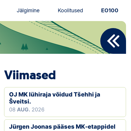
Jälgimine
Koolitused
EO100
Uudised
Alustajale
Orienteerujale
Viimased
Eesti Orienteerumine 100!
Toetamine
OJ MK lühiraja võidud Tšehhi ja
Šveitsi.
Telli litsents!
08
AUG.
2026
Noored
Jürgen Joonas pääses MK-etappidel