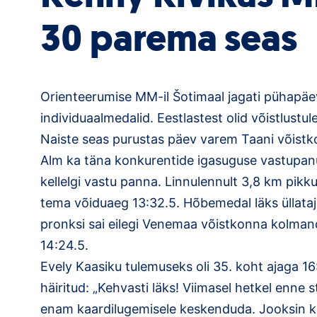
30 parema seas
Orienteerumise MM-il Šotimaal jagati pühapäev
individuaalmedalid. Eestlastest olid võistlust
Naiste seas purustas päev varem Taani võistko
Alm ka täna konkurentide igasuguse vastupanu
kellelgi vastu panna. Linnulennult 3,8 km pikkus
tema võiduaeg 13:32.5. Hõbemedal läks üllataja
pronksi sai eilegi Venemaa võistkonna kolman
14:24.5.
Evely Kaasiku tulemuseks oli 35. koht ajaga 16:
häiritud: „Kehvasti läks! Viimasel hetkel enne s
enam kaardilugemisele keskenduda. Jooksin k