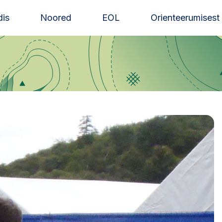
is
Noored
EOL
Orienteerumisest