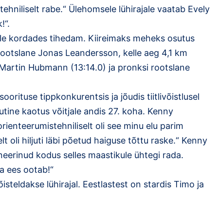
a tehniliselt rabe.“ Ülehomsele lühirajale vaatab Evely
!“.
ele kordades tihedam. Kiireimaks meheks osutus
ootslane Jonas Leandersson, kelle aeg 4,1 km
ne Martin Hubmann (13:14.0) ja pronksi rootslane
orituse tippkonkurentsis ja jõudis tiitlivõistlusel
tine kaotus võitjale andis 27. koha. Kenny
ienteerumistehniliselt oli see minu elu parim
elt oli hiljuti läbi põetud haiguse tõttu raske.“ Kenny
aneerinud kodus selles maastikule ühtegi rada.
a ees ootab!“
teldakse lühirajal. Eestlastest on stardis Timo ja