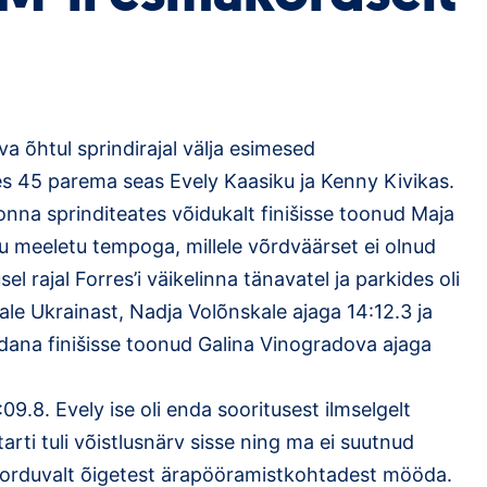
a õhtul sprindirajal välja esimesed
ules 45 parema seas Evely Kaasiku ja Kenny Kivikas.
nna sprinditeates võidukalt finišisse toonud Maja
 meeletu tempoga, millele võrdväärset ei olnud
el rajal Forres’i väikelinna tänavatel ja parkides oli
le Ukrainast, Nadja Volõnskale ajaga 14:12.3 ja
dana finišisse toonud Galina Vinogradova ajaga
09.8. Evely ise oli enda sooritusest ilmselgelt
tarti tuli võistlusnärv sisse ning ma ei suutnud
orduvalt õigetest ärapööramistkohtadest mööda.