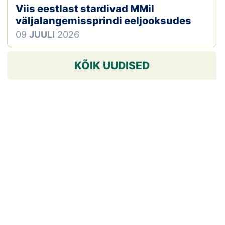
Viis eestlast stardivad MMil
väljalangemissprindi eeljooksudes
09
JUULI
2026
KÕIK UUDISED