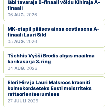
Loha
läbi tavaraja B-finaali võidu lühiraja A-
finaali
Kontakt
06
AUG.
2026
EOL
MK-etapil pääses ainsa eestlasena A-
finaali Lauri Sild
Galerii
05
AUG.
2026
Kaardid
Tšehhis Vyšši Brodis algas maailma
Kalender
karikasarja 3. ring
04
AUG.
2026
Koondised
Eleri Hirv ja Lauri Malsroos krooniti
Tule klubisse!
kolmekordseteks Eesti meistriteks
rattaorienteerumises
Tulemused
27
JUULI
2026
Dokumendid