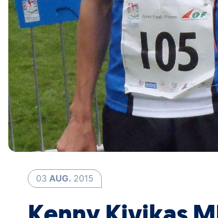
03
AUG.
2015
Kenny Kivikas M