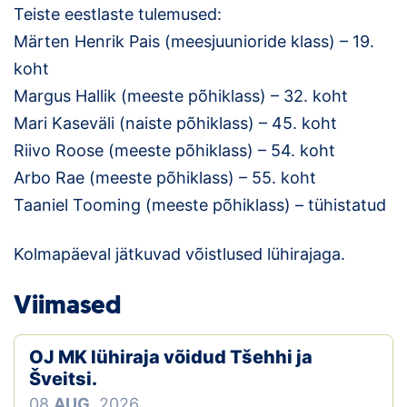
Teiste eestlaste tulemused:
Märten Henrik Pais (meesjuunioride klass) – 19.
koht
Margus Hallik (meeste põhiklass) – 32. koht
Mari Kaseväli (naiste põhiklass) – 45. koht
Riivo Roose (meeste põhiklass) – 54. koht
Arbo Rae (meeste põhiklass) – 55. koht
Taaniel Tooming (meeste põhiklass) – tühistatud
Kolmapäeval jätkuvad võistlused lühirajaga.
Viimased
OJ MK lühiraja võidud Tšehhi ja
Šveitsi.
08
AUG.
2026