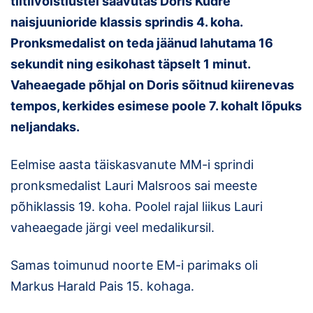
tiitlivõistlustel saavutas Doris Kudre
naisjuunioride klassis sprindis 4. koha.
Klubid
Pronksmedalist on teda jäänud lahutama 16
Suletud maastikud
sekundit ning esikohast täpselt 1 minut.
Vaheaegade põhjal on Doris sõitnud kiirenevas
Püsirajad
tempos, kerkides esimese poole 7. kohalt lõpuks
Ajalugu
neljandaks.
Koolitused
Eelmise aasta täiskasvanute MM-i sprindi
pronksmedalist Lauri Malsroos sai meeste
põhiklassis 19. koha. Poolel rajal liikus Lauri
OTSI
vaheaegade järgi veel medalikursil.
Samas toimunud noorte EM-i parimaks oli
Markus Harald Pais 15. kohaga.