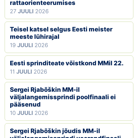
rattaorienteerumises
27
JUULI
2026
Teisel katsel selgus Eesti meister
meeste lühirajal
19
JUULI
2026
Eesti sprinditeate võistkond MMil 22.
11
JUULI
2026
Sergei Rjabõškin MM-il
väljalangemissprindi poolfinaali ei
pääsenud
10
JUULI
2026
Sergei Rjabõškin jõudis MM-il