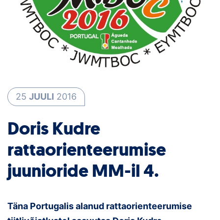
Loha
Kontakt
EOL
Galerii
Kaardid
25
JUULI
2016
Kalender
Doris Kudre
rattaorienteerumise
Koondised
juunioride MM-il 4.
Tule klubisse!
Tulemused
Täna Portugalis alanud rattaorienteerumise
Dokumendid