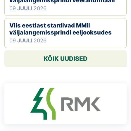
väljalangemissprindi veerandfinaali
09
JUULI
2026
Viis eestlast stardivad MMil
väljalangemissprindi eeljooksudes
09
JUULI
2026
KÕIK UUDISED