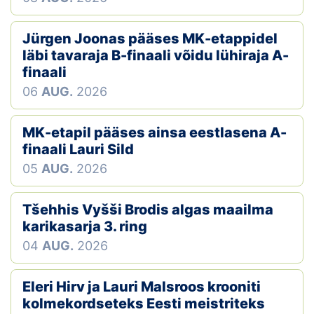
Jürgen Joonas pääses MK-etappidel
läbi tavaraja B-finaali võidu lühiraja A-
finaali
06
AUG.
2026
MK-etapil pääses ainsa eestlasena A-
finaali Lauri Sild
05
AUG.
2026
Tšehhis Vyšši Brodis algas maailma
karikasarja 3. ring
04
AUG.
2026
Eleri Hirv ja Lauri Malsroos krooniti
kolmekordseteks Eesti meistriteks