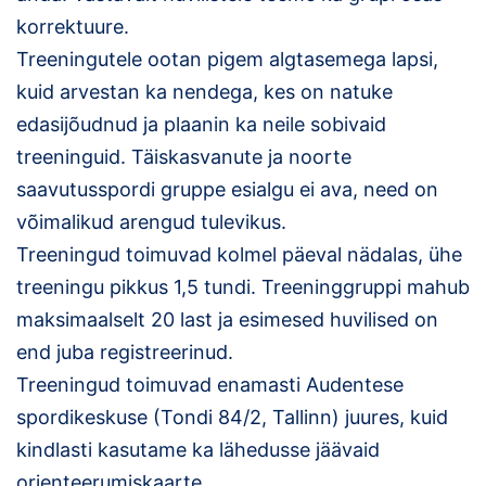
korrektuure.
Klubid
Treeningutele ootan pigem algtasemega lapsi,
Suletud maastikud
kuid arvestan ka nendega, kes on natuke
edasijõudnud ja plaanin ka neile sobivaid
Püsirajad
treeninguid. Täiskasvanute ja noorte
saavutusspordi gruppe esialgu ei ava, need on
Ajalugu
võimalikud arengud tulevikus.
Koolitused
Treeningud toimuvad kolmel päeval nädalas, ühe
treeningu pikkus 1,5 tundi. Treeninggruppi mahub
maksimaalselt 20 last ja esimesed huvilised on
end juba registreerinud.
Treeningud toimuvad enamasti Audentese
spordikeskuse (Tondi 84/2, Tallinn) juures, kuid
kindlasti kasutame ka lähedusse jäävaid
orienteerumiskaarte.