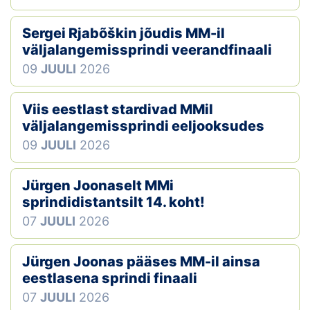
Sergei Rjabõškin jõudis MM-il
väljalangemissprindi veerandfinaali
09
JUULI
2026
Viis eestlast stardivad MMil
väljalangemissprindi eeljooksudes
09
JUULI
2026
Jürgen Joonaselt MMi
sprindidistantsilt 14. koht!
07
JUULI
2026
Jürgen Joonas pääses MM-il ainsa
eestlasena sprindi finaali
07
JUULI
2026