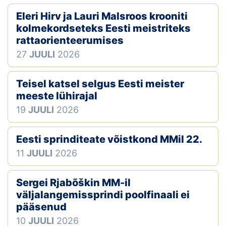
Eleri Hirv ja Lauri Malsroos krooniti
kolmekordseteks Eesti meistriteks
rattaorienteerumises
27
JUULI
2026
Teisel katsel selgus Eesti meister
meeste lühirajal
19
JUULI
2026
Eesti sprinditeate võistkond MMil 22.
11
JUULI
2026
Sergei Rjabõškin MM-il
väljalangemissprindi poolfinaali ei
pääsenud
10
JUULI
2026