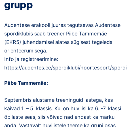
grupp
Loha
Kontakt
Audentese erakooli juures tegutsevas Audentese
EOL
spordiklubis saab treener Piibe Tammemäe
Galerii
(EKR5) juhendamisel alates sügisest tegeleda
orienteerumisega.
Kaardid
Info ja registreerimine:
https://audentes.ee/spordiklubi/noortesport/spord
Kalender
Koondised
Piibe Tammemäe:
Tule klubisse!
Septembris alustame treeninguid lastega, kes
käivad 1. – 5. klassis. Kui on huvilisi ka 6. -7. klassi
Tulemused
õpilaste seas, siis võivad nad endast ka märku
Dokumendid
anda. Vastavalt huvilistele teeme ka grupi osas