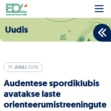
Liigu
sisu
juurde
Estonian Orienteering Federation
Uudised
Uudis
Alustajale
Orienteerujale
Eesti Orienteerumine 100!
15
JUULI
2019
Toetamine
Audentese spordiklubis
Telli litsents!
avatakse laste
Noored
orienteerumistreeningute