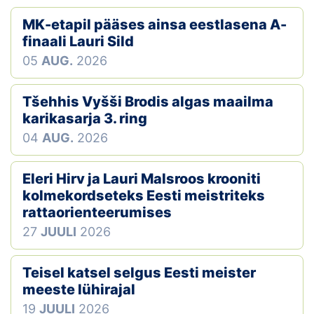
MK-etapil pääses ainsa eestlasena A-
Klubid
finaali Lauri Sild
Suletud maastikud
05
AUG.
2026
Püsirajad
Tšehhis Vyšši Brodis algas maailma
karikasarja 3. ring
Ajalugu
04
AUG.
2026
Koolitused
Eleri Hirv ja Lauri Malsroos krooniti
kolmekordseteks Eesti meistriteks
OTSI
rattaorienteerumises
27
JUULI
2026
Teisel katsel selgus Eesti meister
meeste lühirajal
19
JUULI
2026