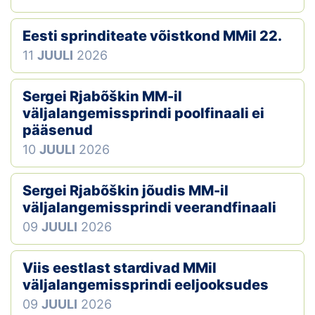
Eesti sprinditeate võistkond MMil 22.
11
JUULI
2026
Sergei Rjabõškin MM-il
väljalangemissprindi poolfinaali ei
pääsenud
10
JUULI
2026
Sergei Rjabõškin jõudis MM-il
väljalangemissprindi veerandfinaali
09
JUULI
2026
Viis eestlast stardivad MMil
väljalangemissprindi eeljooksudes
09
JUULI
2026