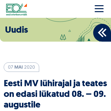
Liigu
sisu
juurde
Estonian Orienteering Federation
Uudised
Uudis
Alustajale
Orienteerujale
Eesti Orienteerumine 100!
07
MAI
2020
Toetamine
Eesti MV lühirajal ja teates
Telli litsents!
on edasi lükatud 08. – 09.
Noored
augustile