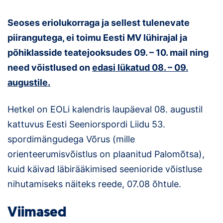
Loha
Seoses eriolukorraga ja sellest tulenevate
Kontakt
piirangutega, ei toimu Eesti MV lühirajal ja
EOL
põhiklasside teatejooksudes 09. – 10. mail ning
need võistlused on
edasi lükatud 08. – 09.
Galerii
augustile.
Kaardid
Hetkel on EOLi kalendris laupäeval 08. augustil
Kalender
kattuvus Eesti Seeniorspordi Liidu 53.
spordimängudega Võrus (mille
Koondised
orienteerumisvõistlus on plaanitud Palomõtsa),
kuid käivad läbirääkimised seenioride võistluse
Tule klubisse!
nihutamiseks näiteks reede, 07.08 õhtule.
Tulemused
Viimased
Dokumendid