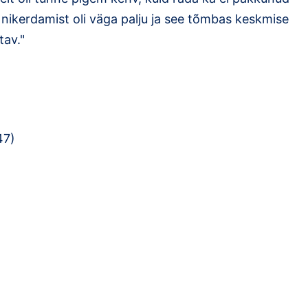
a nikerdamist oli väga palju ja see tõmbas keskmise
tav."
47)