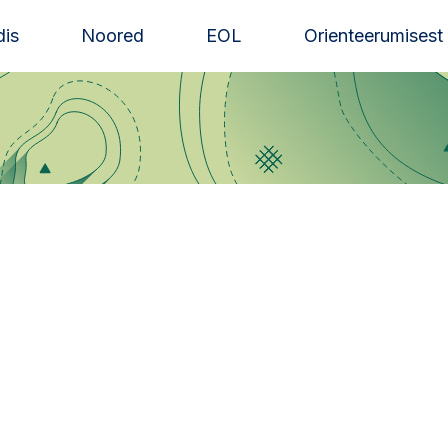
is
Noored
EOL
Orienteerumisest