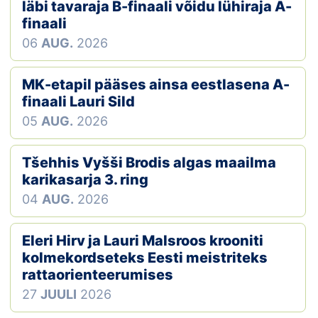
Loha
läbi tavaraja B-finaali võidu lühiraja A-
finaali
Kontakt
06
AUG.
2026
EOL
MK-etapil pääses ainsa eestlasena A-
finaali Lauri Sild
Galerii
05
AUG.
2026
Kaardid
Tšehhis Vyšši Brodis algas maailma
Kalender
karikasarja 3. ring
04
AUG.
2026
Koondised
Eleri Hirv ja Lauri Malsroos krooniti
Tule klubisse!
kolmekordseteks Eesti meistriteks
rattaorienteerumises
Tulemused
27
JUULI
2026
Dokumendid