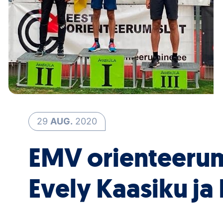
29
AUG.
2020
EMV orienteerum
Evely Kaasiku ja