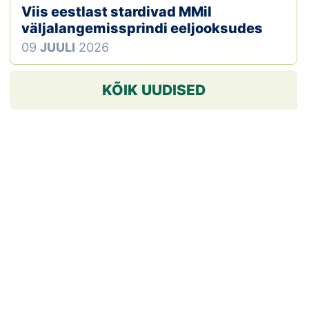
Viis eestlast stardivad MMil
väljalangemissprindi eeljooksudes
09
JUULI
2026
KÕIK UUDISED