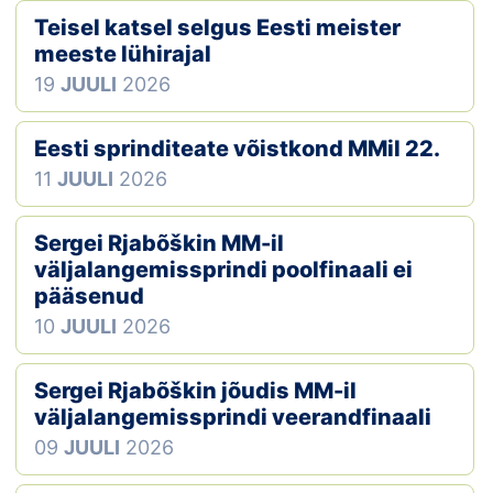
Teisel katsel selgus Eesti meister
Klubid
meeste lühirajal
19
JUULI
2026
Suletud maastikud
Püsirajad
Eesti sprinditeate võistkond MMil 22.
11
JUULI
2026
Ajalugu
Sergei Rjabõškin MM-il
Koolitused
väljalangemissprindi poolfinaali ei
pääsenud
10
JUULI
2026
OTSI
Sergei Rjabõškin jõudis MM-il
väljalangemissprindi veerandfinaali
09
JUULI
2026