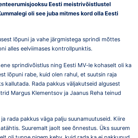
enteerumisjooksu Eesti meistrivõistlustel
Kummalegi oli see juba mitmes kord olla Eesti
gusest lõpuni ja vahe järgmistega sprindi mõttes
ni alles eelviimases kontrollpunktis.
ne sprindivõistlus ning Eesti MV-le kohaselt oli ka
st lõpuni rabe, kuid olen rahul, et suutsin raja
ks kallutada. Rada pakkus väljakutseid algusest
istrid Margus Klementsov ja Jaanus Reha teinud
 ja rada pakkus väga palju suunamuutuseid. Kiire
matähtis. Suuremalt jaolt see õnnestus. Üks suurem
liselt oli tunne pigem kehv, kuid rada ka ei pakkunud