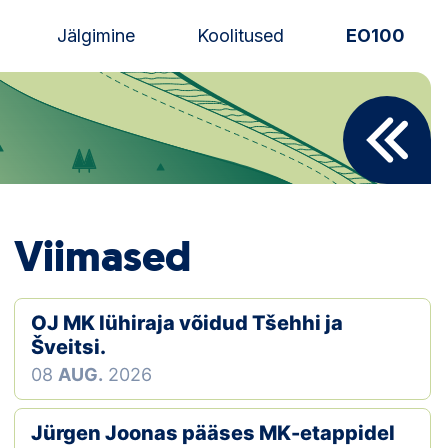
Jälgimine
Koolitused
EO100
Uudised
Alustajale
Orienteerujale
Viimased
Eesti Orienteerumine 100!
Toetamine
OJ MK lühiraja võidud Tšehhi ja
Šveitsi.
Telli litsents!
08
AUG.
2026
Noored
Jürgen Joonas pääses MK-etappidel