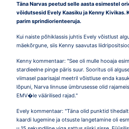
Täna Narvas peetud selle aasta esimestel ori
võidutsesid Evely Kaasiku ja Kenny Kivikas. 
parim sprindiorienteeruja.
Kui naiste põhiklassis juhtis Evely võistlust al
mäekõrgune, siis Kenny saavutas liidripositsioo
Kenny kommentaar: "See oli mulle hooaja esime
stardieelne pinge päris suur. Sooritus oli alguse
viimasel paarisajal meetril võistluse enda kasu
lõpuni, Narva linnuse ümbrusesse olid rajame
EMV�le väärilised rajad."
Evely kommentaar: "Täna olid punktid tihedalt
kaardi lugemine ja otsuste langetamine oli es
u 15 sekundiline viga sattus siiski sisse. Füüsi