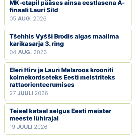
Loha
MK-etapil pääses ainsa eestlasena A-
finaali Lauri Sild
Kontakt
05
AUG.
2026
EOL
Tšehhis Vyšši Brodis algas maailma
karikasarja 3. ring
Galerii
04
AUG.
2026
Kaardid
Eleri Hirv ja Lauri Malsroos krooniti
Kalender
kolmekordseteks Eesti meistriteks
rattaorienteerumises
Koondised
27
JUULI
2026
Tule klubisse!
Teisel katsel selgus Eesti meister
meeste lühirajal
Tulemused
19
JUULI
2026
Dokumendid