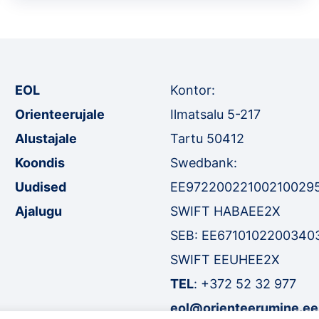
EOL
Kontor:
Orienteerujale
Ilmatsalu 5-217
Alustajale
Tartu 50412
Koondis
Swedbank:
Uudised
EE97220022100210029
Ajalugu
SWIFT HABAEE2X
SEB: EE6710102200340
SWIFT EEUHEE2X
TEL
:
+372 52 32 977
eol@orienteerumine.ee