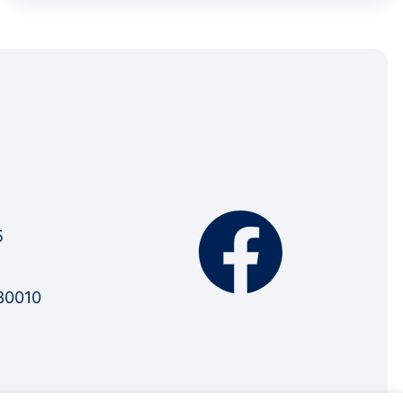
5
30010