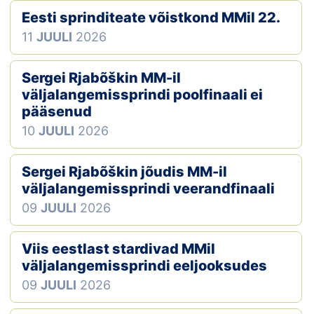
Eesti sprinditeate võistkond MMil 22.
Klubid
11
JUULI
2026
Suletud maastikud
Sergei Rjabõškin MM-il
Püsirajad
väljalangemissprindi poolfinaali ei
pääsenud
Ajalugu
10
JUULI
2026
Koolitused
Sergei Rjabõškin jõudis MM-il
väljalangemissprindi veerandfinaali
09
JUULI
2026
OTSI
Viis eestlast stardivad MMil
väljalangemissprindi eeljooksudes
09
JUULI
2026