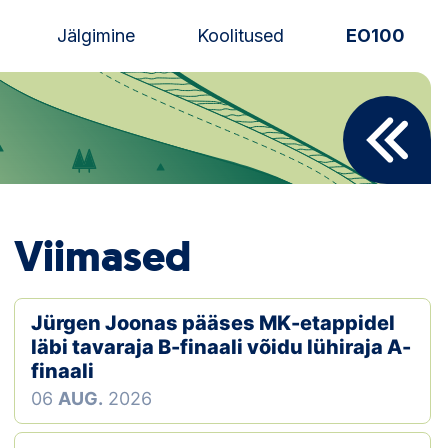
Jälgimine
Koolitused
EO100
Uudised
Alustajale
Orienteerujale
Viimased
Eesti Orienteerumine 100!
Toetamine
Jürgen Joonas pääses MK-etappidel
läbi tavaraja B-finaali võidu lühiraja A-
Telli litsents!
finaali
06
AUG.
2026
Noored