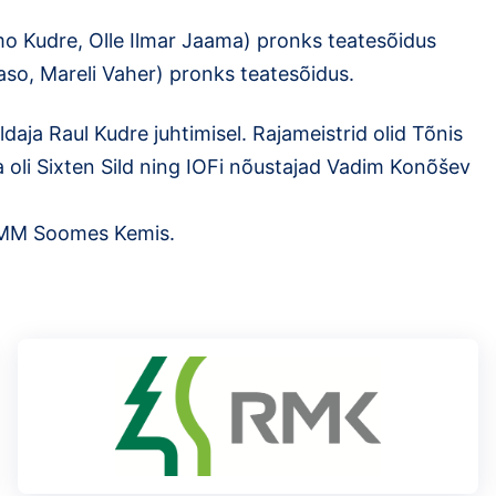
o Kudre, Olle Ilmar Jaama) pronks teatesõidus
aso, Mareli Vaher) pronks teatesõidus.
aja Raul Kudre juhtimisel. Rajameistrid olid Tõnis
 oli Sixten Sild ning IOFi nõustajad Vadim Konõšev
e MM Soomes Kemis.