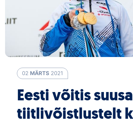
02
MÄRTS
2021
Eesti võitis suu
tiitlivõistlustel