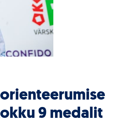
saorienteerumise
t kokku 9 medalit