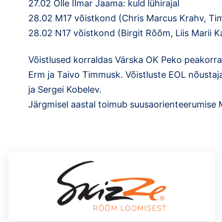
27.02 Olle Ilmar Jaama: kuld lühirajal
28.02 M17 võistkond (Chris Marcus Krahv, Tim
28.02 N17 võistkond (Birgit Rõõm, Liis Marii K
Võistlused korraldas Värska OK Peko peakorrald
Erm ja Taivo Timmusk. Võistluste EOL nõustaja
ja Sergei Kobelev.
Järgmisel aastal toimub suusaorienteerumis