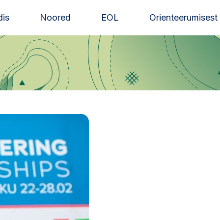
is
Noored
EOL
Orienteerumisest