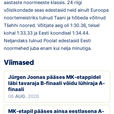
aastaste noormeeste klassis. 24 riigi
Klubid
võistkondade seas edestasid neid ainult Euroopa
noortemeistriks tulnud Taani ja hõbeda võitnud
Suletud maastikud
Tšehhi noored. Võitjate aeg oli 1:30.36, teisel
kohal 1:33.33 ja Eesti koondisel 1:34.44.
Püsirajad
Neljandaks tulnud Poolat edestasid Eesti
Ajalugu
noormehed juba enam kui nelja minutiga.
Koolitused
Viimased
OTSI
Jürgen Joonas pääses MK-etappidel
läbi tavaraja B-finaali võidu lühiraja A-
finaali
06
AUG.
2026
MK-etapil pääses ainsa eestlasena A-