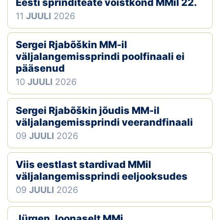
Eesti sprinditeate võistkond MMil 22.
11
JUULI
2026
Sergei Rjabõškin MM-il
väljalangemissprindi poolfinaali ei
pääsenud
10
JUULI
2026
Sergei Rjabõškin jõudis MM-il
väljalangemissprindi veerandfinaali
09
JUULI
2026
Viis eestlast stardivad MMil
väljalangemissprindi eeljooksudes
09
JUULI
2026
Jürgen Joonaselt MMi