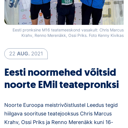
Loha
Kontakt
EOL
Eesti pronksine M16 teatemeeskond vasakult: Chris Marcus
Krahv, Renno Merenäkk, Ossi Priks. Foto Kenny Kivikas
Galerii
22
AUG.
2021
Kaardid
Eesti noormehed võitsid
Kalender
noorte EMil teatepronksi
Koondised
Tule klubisse!
Noorte Euroopa meistrivõistlustel Leedus tegid
Tulemused
hiilgava soorituse teatejooksus Chris Marcus
Krahv, Ossi Priks ja Renno Merenäkk kuni 16-
Dokumendid