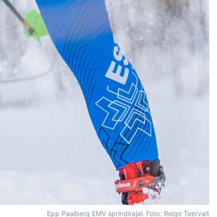
Epp Paalberg EMV sprindirajal. Foto: Reigo Teervalt