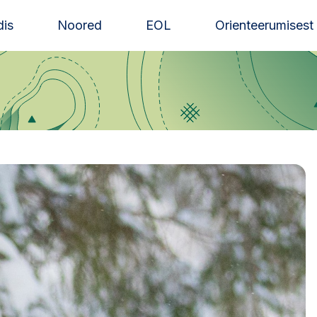
is
Noored
EOL
Orienteerumisest