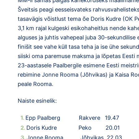
MM-il samas paigas kahekordseks maailmameis
Šveitsis peagi eesseisvateks rahvusvahelisteks 
tasavägis võistlust tema õe Doris Kudre (OK P
3,1 km rajal kulgeski esikohaheitlus nende kah
alguses ja juhtis vahepeal juba 30-sekundilise
finišit see vahe küll tasa teha ja ise ühe seku
siiski oma paremuse maksma ja lõpetas Eesti m
23-aastasele Paalbergile esimene Eesti meistr
rebimine Jonne Rooma (Jõhvikas) ja Kaisa Roo
peale Rooma.
Naiste esinelik:
Epp Paalberg Rakvere 19.47
Doris Kudre Peko 20.01
Jonne Rooma Jõhvikas 22.03