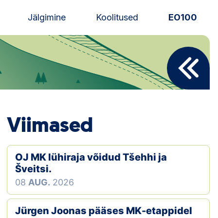
Jälgimine
Koolitused
EO100
Uudised
Alustajale
Orienteerujale
Viimased
Eesti Orienteerumine 100!
Toetamine
OJ MK lühiraja võidud Tšehhi ja
Šveitsi.
Telli litsents!
08
AUG.
2026
Noored
Jürgen Joonas pääses MK-etappidel