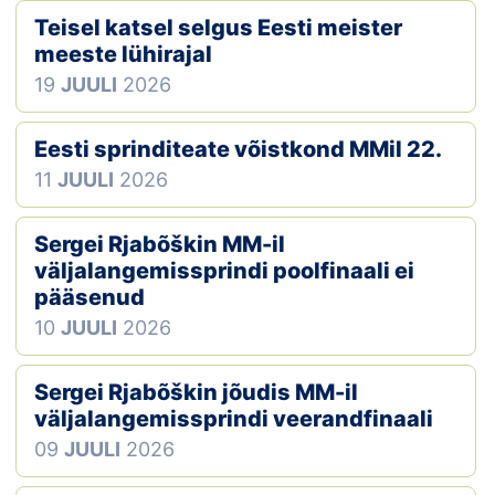
Teisel katsel selgus Eesti meister
Klubid
meeste lühirajal
19
JUULI
2026
Suletud maastikud
Püsirajad
Eesti sprinditeate võistkond MMil 22.
11
JUULI
2026
Ajalugu
Sergei Rjabõškin MM-il
Koolitused
väljalangemissprindi poolfinaali ei
pääsenud
10
JUULI
2026
OTSI
Sergei Rjabõškin jõudis MM-il
väljalangemissprindi veerandfinaali
09
JUULI
2026