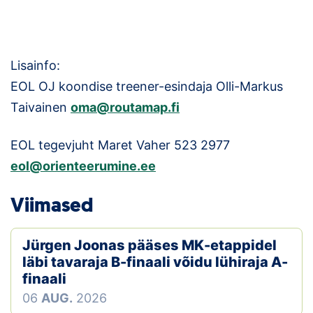
Lisainfo:
EOL OJ koondise treener-esindaja Olli-Markus
Taivainen
oma@routamap.fi
EOL tegevjuht Maret Vaher 523 2977
eol@orienteerumine.ee
Viimased
Jürgen Joonas pääses MK-etappidel
läbi tavaraja B-finaali võidu lühiraja A-
finaali
06
AUG.
2026