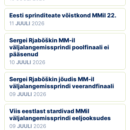
Eesti sprinditeate võistkond MMil 22.
11
JUULI
2026
Sergei Rjabõškin MM-il
väljalangemissprindi poolfinaali ei
pääsenud
10
JUULI
2026
Sergei Rjabõškin jõudis MM-il
väljalangemissprindi veerandfinaali
09
JUULI
2026
Viis eestlast stardivad MMil
väljalangemissprindi eeljooksudes
09
JUULI
2026