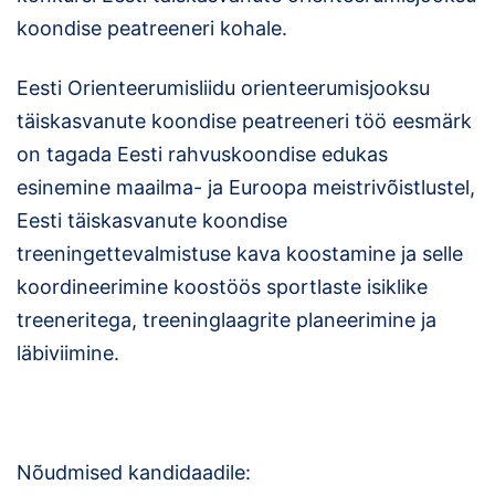
koondise peatreeneri kohale.
Klubid
Eesti Orienteerumisliidu orienteerumisjooksu
Suletud maastikud
täiskasvanute koondise peatreeneri töö eesmärk
Püsirajad
on tagada Eesti rahvuskoondise edukas
esinemine maailma- ja Euroopa meistrivõistlustel,
Ajalugu
Eesti täiskasvanute koondise
Koolitused
treeningettevalmistuse kava koostamine ja selle
koordineerimine koostöös sportlaste isiklike
treeneritega, treeninglaagrite planeerimine ja
OTSI
läbiviimine.
Nõudmised kandidaadile: