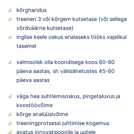
kõrgharidus
treeneri 3 või kõrgem kutsetase (või sellega
võrdväärne kutsetase)
inglise keele oskus erialaseks tööks vajalikul
tasemel
valmisolek olla koondisega koos 60-80
päeva aastas, sh välislähetustes 45-60
päeva aastas
väga hea suhtlemisoskus, pingetaluvus ja
koostöövõime
kõrge analüüsivõime
treeningprotsessi juhtimise kogemus
avatus innovatsioonile ja uutele