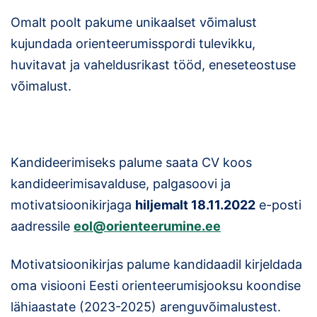
Omalt poolt pakume unikaalset võimalust
kujundada orienteerumisspordi tulevikku,
huvitavat ja vaheldusrikast tööd, eneseteostuse
võimalust.
Kandideerimiseks palume saata CV koos
kandideerimisavalduse, palgasoovi ja
motivatsioonikirjaga
hiljemalt 18.11.2022
e-posti
aadressile
eol@orienteerumine.ee
Motivatsioonikirjas palume kandidaadil kirjeldada
oma visiooni Eesti orienteerumisjooksu koondise
lähiaastate (2023-2025) arenguvõimalustest.