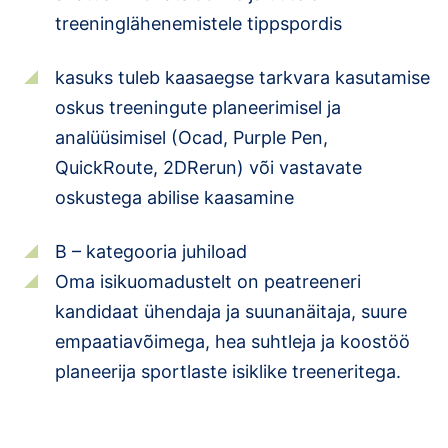
treeninglähenemistele tippspordis
kasuks tuleb kaasaegse tarkvara kasutamise
oskus treeningute planeerimisel ja
analüüsimisel (Ocad, Purple Pen,
QuickRoute, 2DRerun) või vastavate
oskustega abilise kaasamine
B – kategooria juhiload
Oma isikuomadustelt on peatreeneri
kandidaat ühendaja ja suunanäitaja, suure
empaatiavõimega, hea suhtleja ja koostöö
planeerija sportlaste isiklike treeneritega.