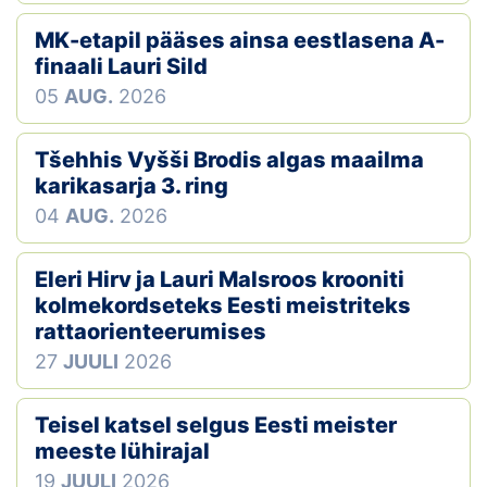
MK-etapil pääses ainsa eestlasena A-
finaali Lauri Sild
05
AUG.
2026
Tšehhis Vyšši Brodis algas maailma
karikasarja 3. ring
04
AUG.
2026
Eleri Hirv ja Lauri Malsroos krooniti
kolmekordseteks Eesti meistriteks
rattaorienteerumises
27
JUULI
2026
Teisel katsel selgus Eesti meister
meeste lühirajal
19
JUULI
2026