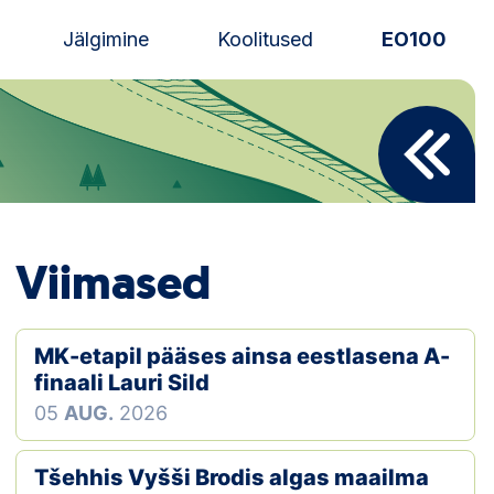
Jälgimine
Koolitused
EO100
Uudised
Alustajale
Orienteerujale
Viimased
Eesti Orienteerumine 100!
Toetamine
MK-etapil pääses ainsa eestlasena A-
finaali Lauri Sild
Telli litsents!
05
AUG.
2026
Noored
Tšehhis Vyšši Brodis algas maailma