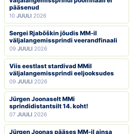
väljalangemissprindi poolfinaali ei
pääsenud
Klubid
10
JUULI
2026
Suletud maastikud
Sergei Rjabõškin jõudis MM-il
Püsirajad
väljalangemissprindi veerandfinaali
09
JUULI
2026
Ajalugu
Viis eestlast stardivad MMil
Koolitused
väljalangemissprindi eeljooksudes
09
JUULI
2026
OTSI
Jürgen Joonaselt MMi
sprindidistantsilt 14. koht!
07
JUULI
2026
Jürgen Joonas pääses MM-il ainsa