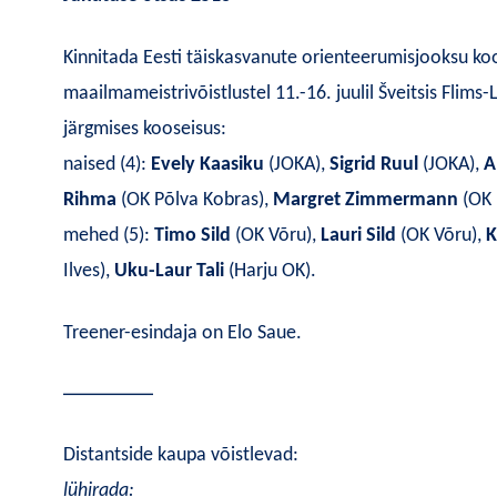
Kinnitada Eesti täiskasvanute orienteerumisjooksu ko
maailmameistrivõistlustel 11.-16. juulil Š
veitsis Flims-
järgmises kooseisus:
naised (4):
Evely Kaasiku
(JOKA),
Sigrid Ruul
(JOKA),
A
Rihma
(OK Põlva Kob
ras),
Margret Zimmermann
(OK 
mehed (5):
Timo Sild
(OK Võru),
Lauri Sild
(OK Võru),
K
Ilves),
Uku-Laur Tali
(Harju OK).
Treener-esindaja on Elo Saue.
————–
Distantside kaupa võistlevad:
lühirada: