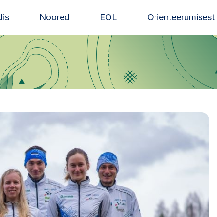
is
Noored
EOL
Orienteerumisest