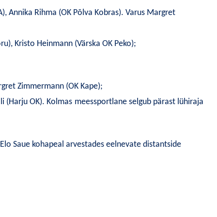
KA), Annika Rihma (OK Põlva Kobras). Varus Margret
Võru), Kristo Heinmann (Värska OK Peko);
argret Zimmermann (OK Kape);
li (Harju OK). Kolmas
meessportlane selgub pärast lühiraja
Elo Saue kohapeal arvestades eelnevate distantside