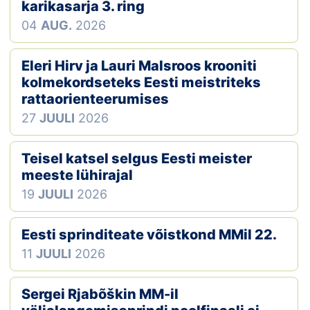
Loha
karikasarja 3. ring
04
AUG.
2026
Kontakt
Eleri Hirv ja Lauri Malsroos krooniti
EOL
kolmekordseteks Eesti meistriteks
rattaorienteerumises
Galerii
27
JUULI
2026
Kaardid
Teisel katsel selgus Eesti meister
Kalender
meeste lühirajal
19
JUULI
2026
Koondised
Eesti sprinditeate võistkond MMil 22.
Tule klubisse!
11
JUULI
2026
Tulemused
Sergei Rjabõškin MM-il
Dokumendid