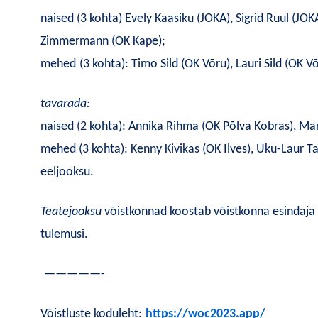
naised (3 kohta) Evely Kaasiku (JOKA), Sigrid Ruul (JO
Zimmermann (OK Kape);
mehed
(3 kohta): Timo Sild (OK Võru), Lauri Sild (OK 
tavarada:
naised (2 kohta): Annika Rihma (OK Põlva Kobras), M
mehed (3 kohta): Kenny Kivikas (OK Ilves), Uku-Laur Ta
eeljooksu.
Teatejooksu
võistkonnad koostab võistkonna esindaja 
tulemusi.
—————-
Võ
istluste koduleht:
https://woc2023.app/