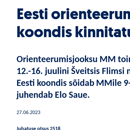
Eesti orienteer
koondis kinnita
Orienteerumisjooksu MM toim
12.-16. juulini Šveitsis Flims
i
Eesti koondis sõidab
MMile 9-
juhendab Elo Saue
.
27.06.2023
Juhatuse otsus 2518