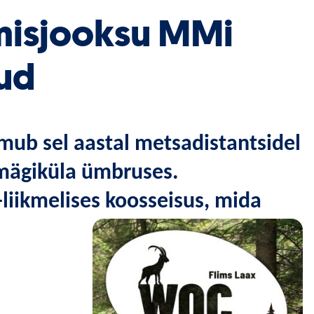
umisjooksu MMi
tud
ub sel aastal metsadistantsidel
 mägiküla ümbruses
.
liikmelises koosseisus, mida