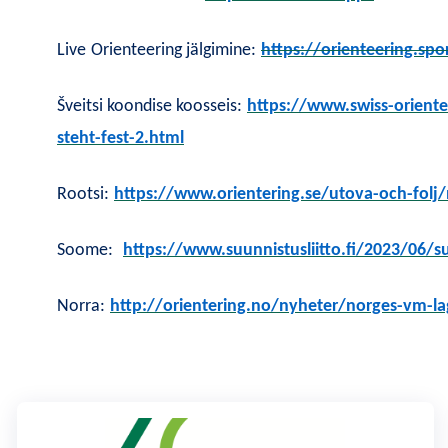
L
i
ve
Orienteering jälgimine:
https://orienteering.sp
Š
veitsi koondise kooss
eis
:
https://www.swiss-orient
steht-fest-2.html
R
ootsi
:
https://www.orientering.se/utova-och-folj/n
Soome
:
https://www.suunnistusl
iitto.fi/2023/06/
Norra:
http://orientering.no/nyheter/norges-vm-lag-