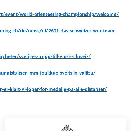
ort/event/world-orienteering-champ
ionship/welcome/
eering.ch/de/news/ol/2601-das-schweizer-wm-team-
yheter/sveriges-trupp-till-vm-i-schweiz/
suunnistuksen-mm-joukkue-sveitsiin-valittu/
er-klart-vi-loper-for-medalje-pa-alle-distanser/