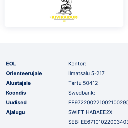
EOL
Kontor:
Orienteerujale
Ilmatsalu 5-217
Alustajale
Tartu 50412
Koondis
Swedbank:
Uudised
EE97220022100210029
Ajalugu
SWIFT HABAEE2X
SEB: EE6710102200340