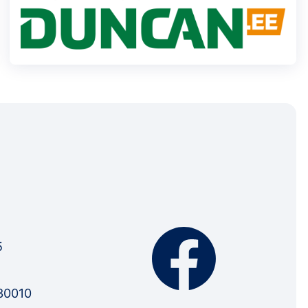
5
30010