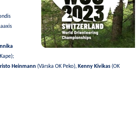
ondis
Laaxis
nnika
Kape);
risto Heinmann
(Värska OK Peko),
Kenny Kivikas
(OK