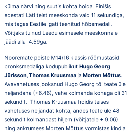
külma närvi ning suutis kohta hoida. Finišis
edestati Läti teist meeskonda vaid 11 sekundiga,
mis tagas Eestile igati teenitud hõbemedali.
Võitjaks tulnud Leedu esimesele meeskonnale
jäädi alla 4.59ga.
Nooremate poiste M14/16 klassis rõõmustasid
pronksmedaliga kodupublikut
Hugo Georg
Jürisson, Thomas Kruusmaa
ja
Morten Mõttus
.
Avavahetuses jooksnud Hugo Georg tõi teate üle
neljandana (+6.46), vahe kolmanda kohaga oli 31
sekundit. Thomas Kruusmaa hoidis teises
vahetuses neljandat kohta, andes teate üle 48
sekundit kolmandast hiljem (võitjatele + 9.06)
ning ankrumees Morten Mõttus vormistas kindla