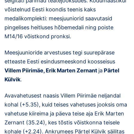
selgitati parimad teatejooksudes. Kodumaastikul
võistelnud Eesti koondis teenis kaks
Klubid
medalikomplekti: meesjuuniorid saavutasid
Suletud maastikud
pingelises heitluses hõbemedali ning poiste
M14/16 võistkond pronksi.
Püsirajad
Meesjuunioride arvestuses tegi suurepärase
Ajalugu
etteaste Eesti esindusmeeskond koosseisus
Koolitused
Villem Piirimäe, Erik Marten Zernant
ja
Pärtel
Külvik
.
OTSI
Avavahetusest naasis Villem Piirimäe neljandal
kohal (+5.35), kuid teises vahetuses jooksis oma
vahetuse kiireima ja päeva teise aja Erik Marten
Zernant (35.24), kes tõstis võistkonna teisele
kohale (+2.24). Ankrumees Pärtel Külvik säilitas