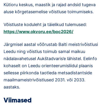
Kütioru keskus, maastik ja rajad andsid tugeva
aluse kõrgetasemelise võistluse toimumiseks.
Võistluste koduleht ja täielikud tulemused:
https://www.okvoru.ee/boc2026/
Järgmisel aastal võõrustab Balti meistrivõistlusi
Leedu ning võistlus toimub samal maikuu
nädalavahetusel Aukštadvaris’e lähistel. Eelinfo
kohaselt on Leedu orienteerumisliidul plaanis
sellesse piirkonda taotleda metsadistantside
maailmameistrivõistlused 2031. või 2033.
aastaks.
Viimased