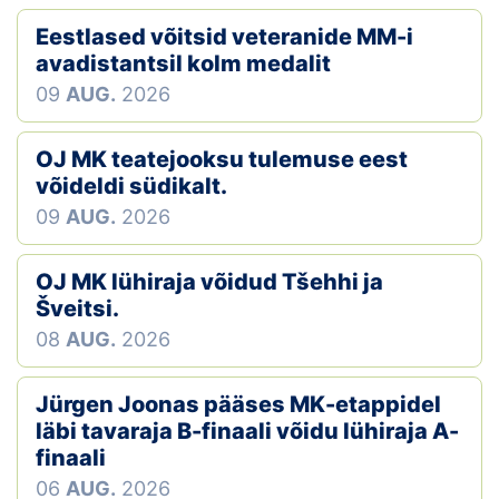
Eestlased võitsid veteranide MM-i
avadistantsil kolm medalit
09
AUG.
2026
OJ MK teatejooksu tulemuse eest
võideldi südikalt.
09
AUG.
2026
OJ MK lühiraja võidud Tšehhi ja
Šveitsi.
08
AUG.
2026
Jürgen Joonas pääses MK-etappidel
läbi tavaraja B-finaali võidu lühiraja A-
finaali
06
AUG.
2026