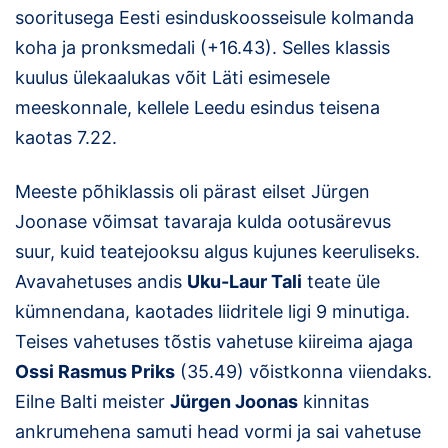
sooritusega Eesti esinduskoosseisule kolmanda
koha ja pronksmedali (+16.43). Selles klassis
kuulus ülekaalukas võit Läti esimesele
meeskonnale, kellele Leedu esindus teisena
kaotas 7.22.
Meeste põhiklassis oli pärast eilset Jürgen
Joonase võimsat tavaraja kulda ootusärevus
suur, kuid teatejooksu algus kujunes keeruliseks.
Avavahetuses andis
Uku-Laur Tali
teate üle
kümnendana, kaotades liidritele ligi 9 minutiga.
Teises vahetuses tõstis vahetuse kiireima ajaga
Ossi Rasmus Priks
(35.49) võistkonna viiendaks.
Eilne Balti meister
Jürgen Joonas
kinnitas
ankrumehena samuti head vormi ja sai vahetuse