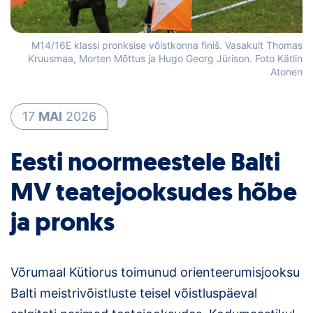
Loha
Kontakt
M14/16E klassi pronksise võistkonna finiš. Vasakult Thomas
Kruusmaa, Morten Mõttus ja Hugo Georg Jürison. Foto Kätlin
EOL
Atonen
Galerii
17
MAI
2026
Kaardid
Eesti noormeestele Balti
Kalender
MV teatejooksudes hõbe
Koondised
ja pronks
Tule klubisse!
Tulemused
Võrumaal Kütiorus toimunud orienteerumisjooksu
Balti meistrivõistluste teisel võistluspäeval
Dokumendid