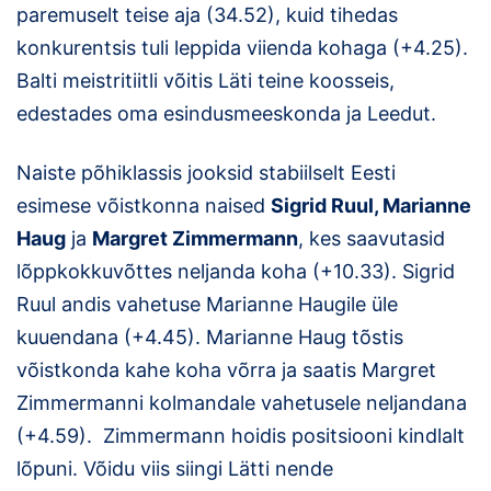
paremuselt teise aja (34.52), kuid tihedas
konkurentsis tuli leppida viienda kohaga (+4.25).
Balti meistritiitli võitis Läti teine koosseis,
edestades oma esindusmeeskonda ja Leedut.
Naiste põhiklassis jooksid stabiilselt Eesti
esimese võistkonna naised
Sigrid Ruul, Marianne
Haug
ja
Margret Zimmermann
, kes saavutasid
lõppkokkuvõttes neljanda koha (+10.33). Sigrid
Ruul andis vahetuse Marianne Haugile üle
kuuendana (+4.45). Marianne Haug tõstis
võistkonda kahe koha võrra ja saatis Margret
Zimmermanni kolmandale vahetusele neljandana
(+4.59). Zimmermann hoidis positsiooni kindlalt
lõpuni. Võidu viis siingi Lätti nende