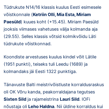
Tüdrukute N14/16 klassis kuulus Eesti esimesele
võistkonnale (
Ketriin Olli, Mia Esta, Miriam
Paesüld
) kuues koht (+15.45). Miriam Paesüld
jooksis viimases vahetuses välja kolmanda aja
(29.55). Selles klassis võtsid kolmikvõidu Läti
tüdrukute võistkonnad.
Koondiste arvestuses kuulus kindel võit Lätile
(1951 punkti), teiseks tuli Leedu (1689) ja
kolmandaks jäi Eesti 1322 punktiga.
Tänavuste Balti meistrivõistluste korraldusraskus
oli OK Võru kanda, peakorraldajana tegutses
Sixten Sild
ja rajameistrina
Lauri Sild
. IOFi
nõustaja oli
Leho Haldna
. Nii üldine korraldus kui