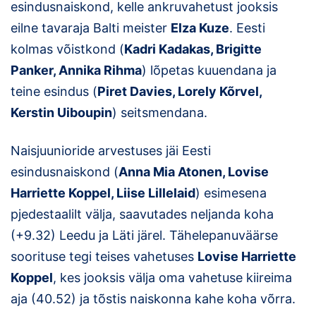
esindusnaiskond, kelle ankruvahetust jooksis
eilne tavaraja Balti meister
Elza Kuze
. Eesti
kolmas võistkond (
Kadri Kadakas, Brigitte
Panker, Annika Rihma
) lõpetas kuuendana ja
teine esindus (
Piret Davies, Lorely Kõrvel,
Kerstin Uiboupin
) seitsmendana.
Naisjuunioride arvestuses jäi Eesti
esindusnaiskond (
Anna Mia Atonen, Lovise
Harriette Koppel, Liise Lillelaid
) esimesena
pjedestaalilt välja, saavutades neljanda koha
(+9.32) Leedu ja Läti järel. Tähelepanuväärse
soorituse tegi teises vahetuses
Lovise Harriette
Koppel
, kes jooksis välja oma vahetuse kiireima
aja (40.52) ja tõstis naiskonna kahe koha võrra.