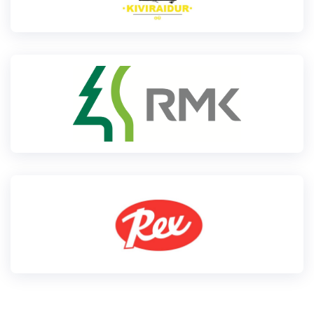
Loha
Kontakt
EOL
Galerii
Kaardid
Kalender
Koondised
Tule klubisse!
Tulemused
Dokumendid