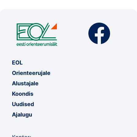
Klubid
Suletud maastikud
Püsirajad
Ajalugu
EOL
Koolitused
Orienteerujale
Alustajale
OTSI
Koondis
Uudised
Ajalugu