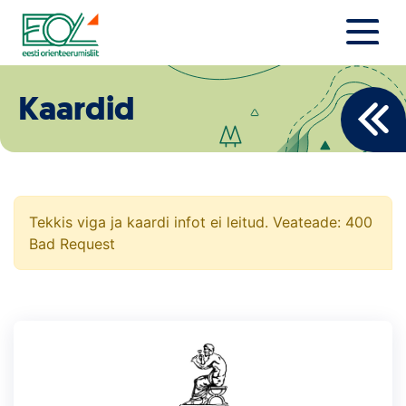
Liigu
sisu
juurde
Estonian Orienteering Federation
Uudised
Kaardid
Alustajale
Orienteerujale
Eesti Orienteerumine 100!
Tekkis viga ja kaardi infot ei leitud. Veateade: 400
Bad Request
Toetamine
Telli litsents!
Noored