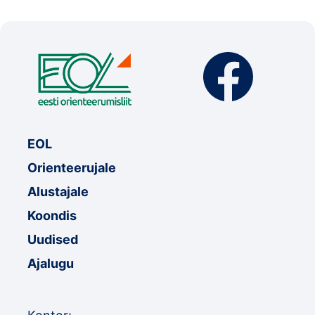
Klubid
Suletud maastikud
Püsirajad
Ajalugu
EOL
Koolitused
Orienteerujale
Alustajale
OTSI
Koondis
Uudised
Ajalugu