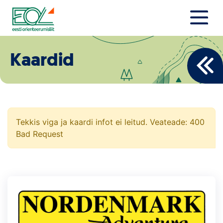
Liigu
sisu
juurde
Estonian Orienteering Federation
Uudised
Kaardid
Alustajale
Orienteerujale
Eesti Orienteerumine 100!
Tekkis viga ja kaardi infot ei leitud. Veateade: 400
Bad Request
Toetamine
Telli litsents!
Noored