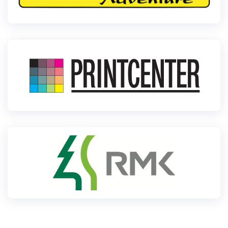
Loha
Kontakt
EOL
Galerii
Kaardid
Kalender
Koondised
Tule klubisse!
Tulemused
Dokumendid