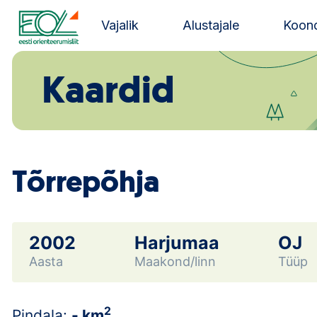
Liigu
sisu
Vajalik
Alustajale
Koond
juurde
Estonian Orienteering Federation
Kaardid
Tõrrepõhja
2002
Harjumaa
OJ
Aasta
Maakond/linn
Tüüp
2
Pindala:
- km