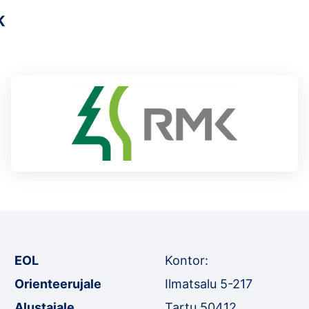
K
EOL
Kontor:
Orienteerujale
Ilmatsalu 5-217
Alustajale
Tartu 50412