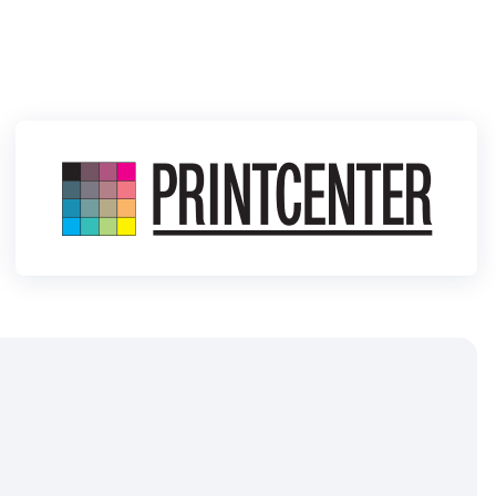
Klubid
Suletud maastikud
Püsirajad
Ajalugu
Koolitused
OTSI