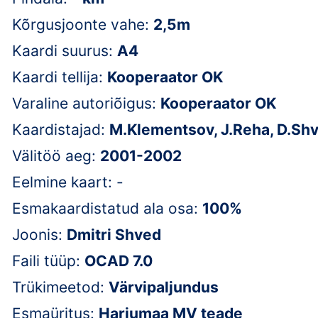
Kõrgusjoonte vahe:
2,5m
Kaardi suurus:
A4
Kaardi tellija:
Kooperaator OK
Varaline autoriõigus:
Kooperaator OK
Kaardistajad:
M.Klementsov, J.Reha, D.Sh
Välitöö aeg:
2001-2002
Eelmine kaart: -
Esmakaardistatud ala osa:
100%
Joonis:
Dmitri Shved
Faili tüüp:
OCAD 7.0
Trükimeetod:
Värvipaljundus
Esmaüritus:
Harjumaa MV teade