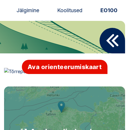
Jälgimine
Koolitused
EO100
Uudised
Alustajale
Orienteerujale
Ava orienteerumiskaart
Eesti Orienteerumine 100!
Toetamine
Telli litsents!
Noored