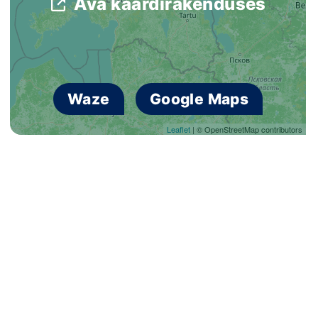
Ava kaardirakenduses
Loha
Kontakt
EOL
Waze
Google Maps
Galerii
Leaflet
| © OpenStreetMap contributors
Kaardid
Kalender
Koondised
Tule klubisse!
Tulemused
Dokumendid