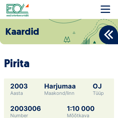
Liigu
sisu
juurde
Estonian Orienteering Federation
Uudised
Kaardid
Alustajale
Orienteerujale
Pirita
Eesti Orienteerumine 100!
Toetamine
2003
Harjumaa
OJ
Aasta
Maakond/linn
Tüüp
Telli litsents!
Noored
2003006
1:10 000
Number
Mõõtkava