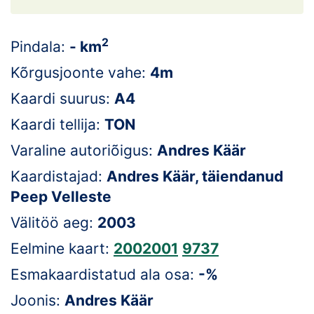
Loha
Kontakt
2
Pindala:
- km
EOL
Kõrgusjoonte vahe:
4m
Kaardi suurus:
A4
Galerii
Kaardi tellija:
TON
Kaardid
Varaline autoriõigus:
Andres Käär
Kalender
Kaardistajad:
Andres Käär, täiendanud
Peep Velleste
Koondised
Välitöö aeg:
2003
Tule klubisse!
Eelmine kaart:
2002001
9737
Tulemused
Esmakaardistatud ala osa:
-%
Joonis:
Andres Käär
Dokumendid