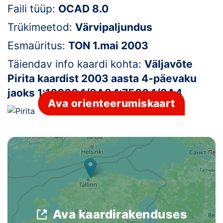
Faili tüüp:
OCAD 8.0
Klubid
Trükimeetod:
Värvipaljundus
Suletud maastikud
Esmaüritus:
TON 1.mai 2003
Täiendav info kaardi kohta:
Väljavõte
Püsirajad
Pirita kaardist 2003 aasta 4-päevaku
Ajalugu
jaoks 1:10000 1/3A3 1:7500 1/3A4
Ava orienteerumiskaart
Koolitused
OTSI
Ava kaardirakenduses