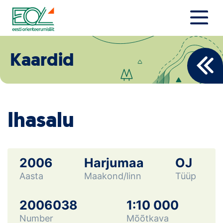
Liigu
sisu
juurde
Estonian Orienteering Federation
Uudised
Kaardid
Alustajale
Orienteerujale
Ihasalu
Eesti Orienteerumine 100!
Toetamine
2006
Harjumaa
OJ
Aasta
Maakond/linn
Tüüp
Telli litsents!
Noored
2006038
1:10 000
Number
Mõõtkava