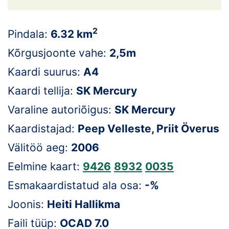
Loha
Kontakt
2
Pindala:
6.32 km
EOL
Kõrgusjoonte vahe:
2,5m
Kaardi suurus:
A4
Galerii
Kaardi tellija:
SK Mercury
Kaardid
Varaline autoriõigus:
SK Mercury
Kalender
Kaardistajad:
Peep Velleste, Priit Överus
Välitöö aeg:
2006
Koondised
Eelmine kaart:
9426
8932
0035
Tule klubisse!
Esmakaardistatud ala osa:
-%
Tulemused
Joonis:
Heiti Hallikma
Faili tüüp:
OCAD 7.0
Dokumendid