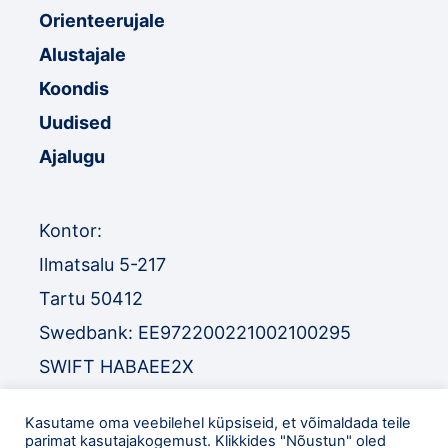
Orienteerujale
Alustajale
Koondis
Uudised
Ajalugu
Kontor:
Ilmatsalu 5-217
Tartu 50412
Swedbank: EE972200221002100295
SWIFT HABAEE2X
SEB: EE671010220034030010
Kasutame oma veebilehel küpsiseid, et võimaldada teile
SWIFT EEUHEE2X
parimat kasutajakogemust. Klikkides "Nõustun" oled