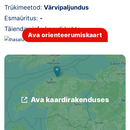
Trükimeetod:
Värvipaljundus
Klubid
Esmaüritus:
-
Suletud maastikud
Täiendav info kaardi kohta:
-
Ava orienteerumiskaart
Püsirajad
Ajalugu
Koolitused
OTSI
Ava kaardirakenduses