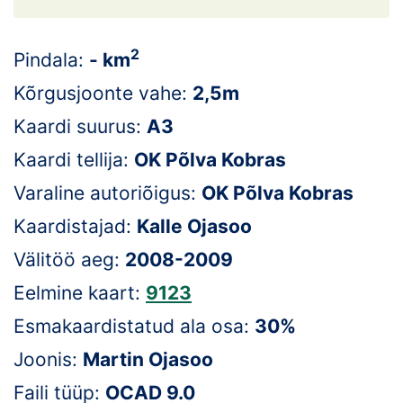
Loha
Kontakt
2
Pindala:
- km
EOL
Kõrgusjoonte vahe:
2,5m
Kaardi suurus:
A3
Galerii
Kaardi tellija:
OK Põlva Kobras
Kaardid
Varaline autoriõigus:
OK Põlva Kobras
Kalender
Kaardistajad:
Kalle Ojasoo
Välitöö aeg:
2008-2009
Koondised
Eelmine kaart:
9123
Tule klubisse!
Esmakaardistatud ala osa:
30%
Tulemused
Joonis:
Martin Ojasoo
Faili tüüp:
OCAD 9.0
Dokumendid