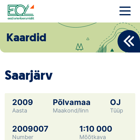
Liigu
sisu
juurde
Estonian Orienteering Federation
Uudised
Kaardid
Alustajale
Orienteerujale
Saarjärv
Eesti Orienteerumine 100!
Toetamine
2009
Põlvamaa
OJ
Aasta
Maakond/linn
Tüüp
Telli litsents!
Noored
2009007
1:10 000
Number
Mõõtkava