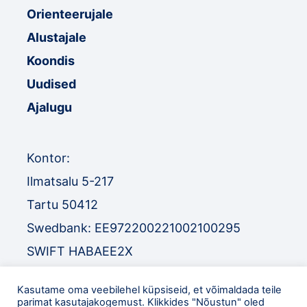
Orienteerujale
Alustajale
Koondis
Uudised
Ajalugu
Kontor:
Ilmatsalu 5-217
Tartu 50412
Swedbank: EE972200221002100295
SWIFT HABAEE2X
SEB: EE671010220034030010
Kasutame oma veebilehel küpsiseid, et võimaldada teile
SWIFT EEUHEE2X
parimat kasutajakogemust. Klikkides "Nõustun" oled