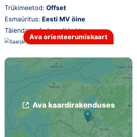
Trükimeetod:
Offset
Klubid
Esmaüritus:
Eesti MV öine
Suletud maastikud
Täiendav info kaardi kohta:
-
Ava orienteerumiskaart
Püsirajad
Ajalugu
Koolitused
OTSI
Ava kaardirakenduses