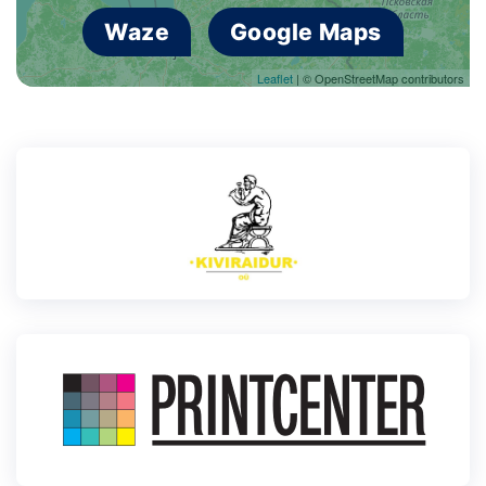
Waze
Google Maps
Leaflet
| © OpenStreetMap contributors