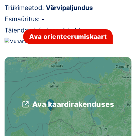
Trükimeetod:
Värvipaljundus
Klubid
Esmaüritus:
-
Suletud maastikud
Täiendav info kaardi kohta:
-
Ava orienteerumiskaart
Püsirajad
Ajalugu
Koolitused
OTSI
Ava kaardirakenduses