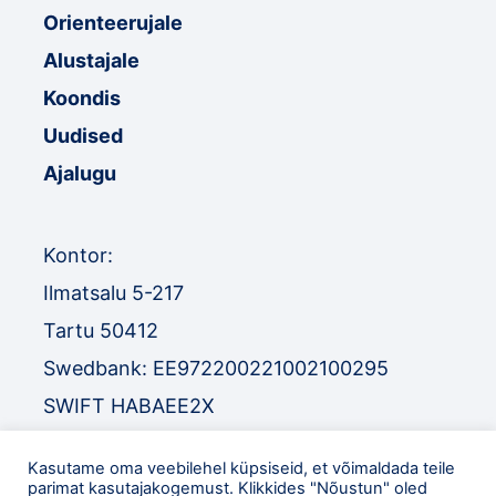
Orienteerujale
Alustajale
Koondis
Uudised
Ajalugu
Kontor:
Ilmatsalu 5-217
Tartu 50412
Swedbank: EE972200221002100295
SWIFT HABAEE2X
SEB: EE671010220034030010
Kasutame oma veebilehel küpsiseid, et võimaldada teile
SWIFT EEUHEE2X
parimat kasutajakogemust. Klikkides "Nõustun" oled