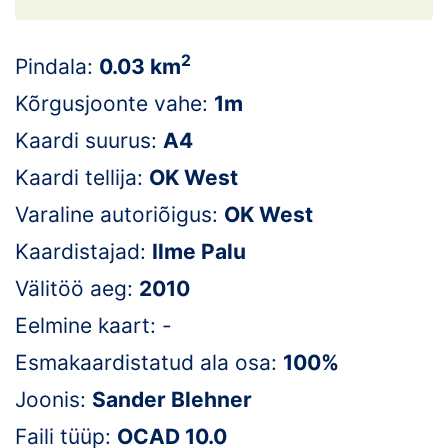
Loha
Kontakt
2
Pindala:
0.03 km
EOL
Kõrgusjoonte vahe:
1m
Kaardi suurus:
A4
Galerii
Kaardi tellija:
OK West
Kaardid
Varaline autoriõigus:
OK West
Kalender
Kaardistajad:
Ilme Palu
Välitöö aeg:
2010
Koondised
Eelmine kaart: -
Tule klubisse!
Esmakaardistatud ala osa:
100%
Tulemused
Joonis:
Sander Blehner
Faili tüüp:
OCAD 10.0
Dokumendid