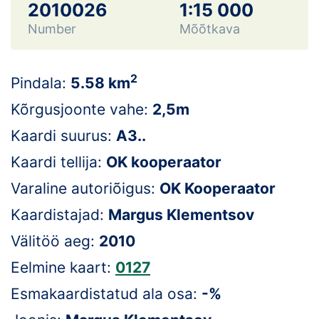
Loha
2010026
1:15 000
Number
Mõõtkava
Kontakt
EOL
2
Pindala:
5.58 km
Galerii
Kõrgusjoonte vahe:
2,5m
Kaardi suurus:
A3..
Kaardid
Kaardi tellija:
OK kooperaator
Kalender
Varaline autoriõigus:
OK Kooperaator
Koondised
Kaardistajad:
Margus Klementsov
Välitöö aeg:
2010
Tule klubisse!
Eelmine kaart:
0127
Tulemused
Esmakaardistatud ala osa:
-%
Dokumendid