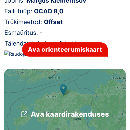
Joonis:
Margus Klementsov
Klubid
Faili tüüp:
OCAD 8,0
Trükimeetod:
Offset
Suletud maastikud
Esmaüritus:
-
Püsirajad
Täiendav info kaardi kohta:
-
Ava orienteerumiskaart
Ajalugu
Koolitused
OTSI
Ava kaardirakenduses