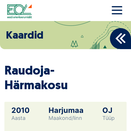
Liigu
sisu
juurde
Estonian Orienteering Federation
Uudised
Kaardid
Alustajale
Orienteerujale
Raudoja-
Eesti Orienteerumine 100!
Härmakosu
Toetamine
Telli litsents!
2010
Harjumaa
OJ
Noored
Aasta
Maakond/linn
Tüüp