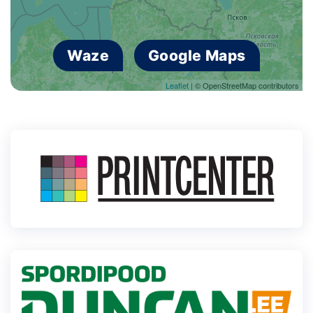
Waze
Google Maps
Leaflet
| © OpenStreetMap contributors