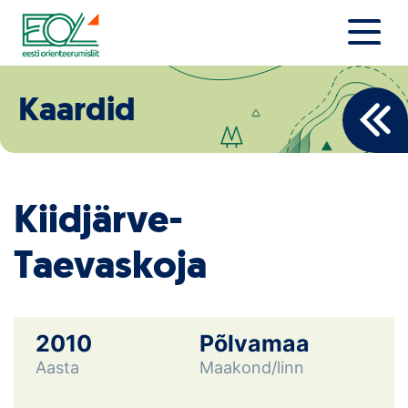
Liigu
sisu
juurde
Estonian Orienteering Federation
Uudised
Kaardid
Alustajale
Orienteerujale
Kiidjärve-
Eesti Orienteerumine 100!
Taevaskoja
Toetamine
Telli litsents!
2010
Põlvamaa
Noored
Aasta
Maakond/linn