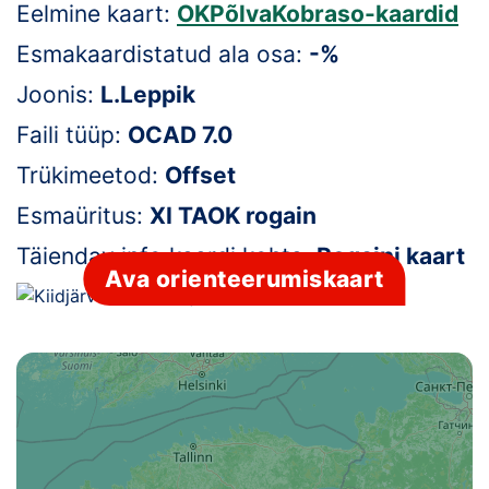
Eelmine kaart:
OKPõlvaKobraso-kaardid
Klubid
Esmakaardistatud ala osa:
-%
Suletud maastikud
Joonis:
L.Leppik
Faili tüüp:
OCAD 7.0
Püsirajad
Trükimeetod:
Offset
Ajalugu
Esmaüritus:
XI TAOK rogain
Koolitused
Täiendav info kaardi kohta:
Rogaini kaart
Ava orienteerumiskaart
OTSI