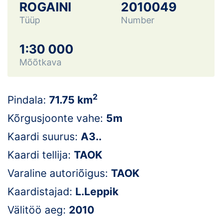
Loha
ROGAINI
2010049
Tüüp
Number
Kontakt
1:30 000
EOL
Mõõtkava
Galerii
Kaardid
2
Pindala:
71.75 km
Kõrgusjoonte vahe:
5m
Kalender
Kaardi suurus:
A3..
Koondised
Kaardi tellija:
TAOK
Tule klubisse!
Varaline autoriõigus:
TAOK
Kaardistajad:
L.Leppik
Tulemused
Välitöö aeg:
2010
Dokumendid