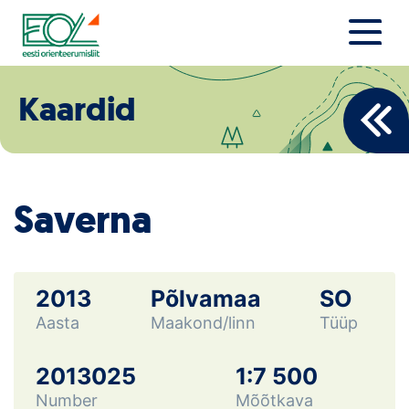
Liigu
sisu
juurde
Estonian Orienteering Federation
Uudised
Kaardid
Alustajale
Orienteerujale
Saverna
Eesti Orienteerumine 100!
Toetamine
2013
Põlvamaa
SO
Aasta
Maakond/linn
Tüüp
Telli litsents!
Noored
2013025
1:7 500
Number
Mõõtkava