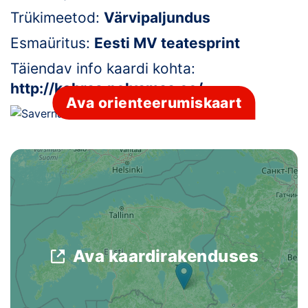
Trükimeetod:
Värvipaljundus
Klubid
Esmaüritus:
Eesti MV teatesprint
Suletud maastikud
Täiendav info kaardi kohta:
http://kobras.polvamaa.ee/
Püsirajad
Ava orienteerumiskaart
Ajalugu
Koolitused
OTSI
Ava kaardirakenduses