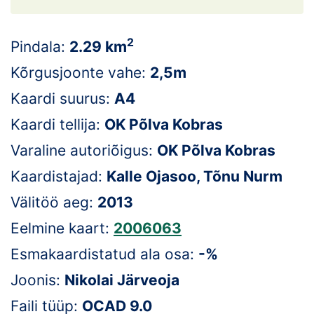
Loha
Kontakt
2
Pindala:
2.29 km
EOL
Kõrgusjoonte vahe:
2,5m
Kaardi suurus:
A4
Galerii
Kaardi tellija:
OK Põlva Kobras
Kaardid
Varaline autoriõigus:
OK Põlva Kobras
Kalender
Kaardistajad:
Kalle Ojasoo, Tõnu Nurm
Välitöö aeg:
2013
Koondised
Eelmine kaart:
2006063
Tule klubisse!
Esmakaardistatud ala osa:
-%
Tulemused
Joonis:
Nikolai Järveoja
Faili tüüp:
OCAD 9.0
Dokumendid