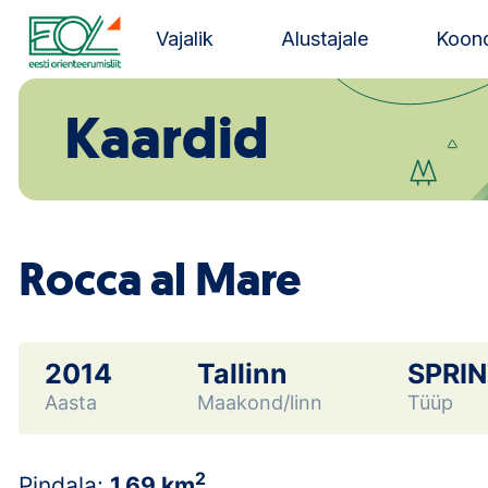
Liigu
sisu
Vajalik
Alustajale
Koond
juurde
Estonian Orienteering Federation
Kaardid
Rocca al Mare
2014
Tallinn
SPRI
Aasta
Maakond/linn
Tüüp
2
Pindala:
1.69 km