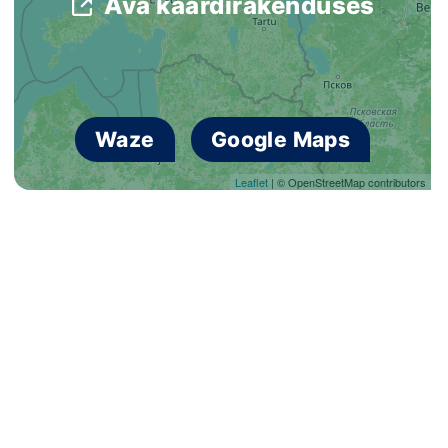
Ava kaardirakenduses
Loha
Kontakt
EOL
Waze
Google Maps
Galerii
Leaflet
| © OpenStreetMap contributors
Kaardid
Kalender
Koondised
Tule klubisse!
Tulemused
Dokumendid