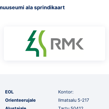
uuseumi ala sprindikaart
EOL
Kontor:
Orienteerujale
Ilmatsalu 5-217
Alustajale
Tartu 50412