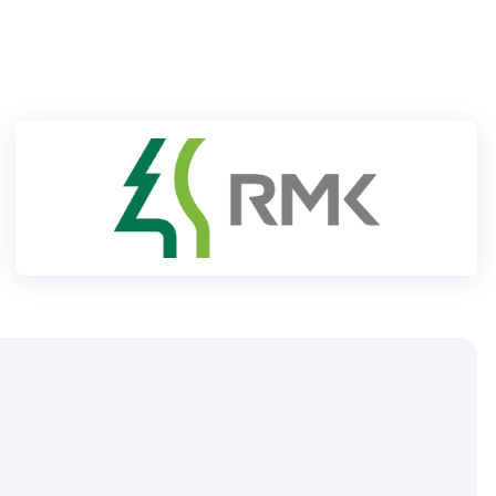
Klubid
Suletud maastikud
Püsirajad
Ajalugu
Koolitused
OTSI