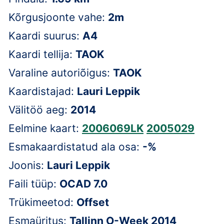
Kõrgusjoonte vahe:
2m
Kaardi suurus:
A4
Kaardi tellija:
TAOK
Varaline autoriõigus:
TAOK
Kaardistajad:
Lauri Leppik
Välitöö aeg:
2014
Eelmine kaart:
2006069LK
2005029
Esmakaardistatud ala osa:
-%
Joonis:
Lauri Leppik
Faili tüüp:
OCAD 7.0
Trükimeetod:
Offset
Esmaüritus:
Tallinn O-Week 2014