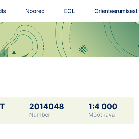
is
Noored
EOL
Orienteerumisest
NT
2014048
1:4 000
Number
Mõõtkava