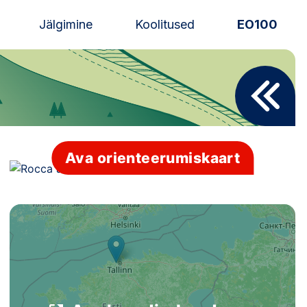
Jälgimine
Koolitused
EO100
Uudised
Alustajale
Orienteerujale
Ava orienteerumiskaart
Eesti Orienteerumine 100!
Toetamine
Telli litsents!
Noored