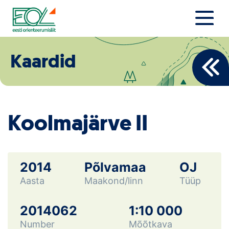
Liigu
sisu
juurde
Estonian Orienteering Federation
Uudised
Kaardid
Alustajale
Orienteerujale
Koolmajärve II
Eesti Orienteerumine 100!
Toetamine
2014
Põlvamaa
OJ
Aasta
Maakond/linn
Tüüp
Telli litsents!
Noored
2014062
1:10 000
Number
Mõõtkava