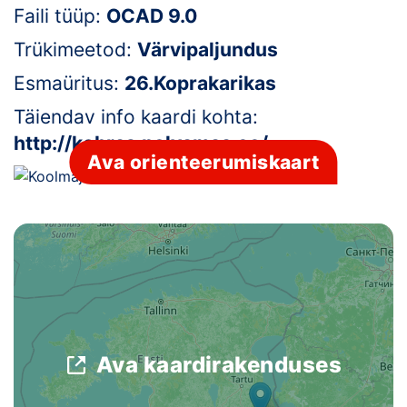
Faili tüüp:
OCAD 9.0
Klubid
Trükimeetod:
Värvipaljundus
Suletud maastikud
Esmaüritus:
26.Koprakarikas
Täiendav info kaardi kohta:
Püsirajad
http://kobras.polvamaa.ee/
Ava orienteerumiskaart
Ajalugu
Koolitused
OTSI
Ava kaardirakenduses