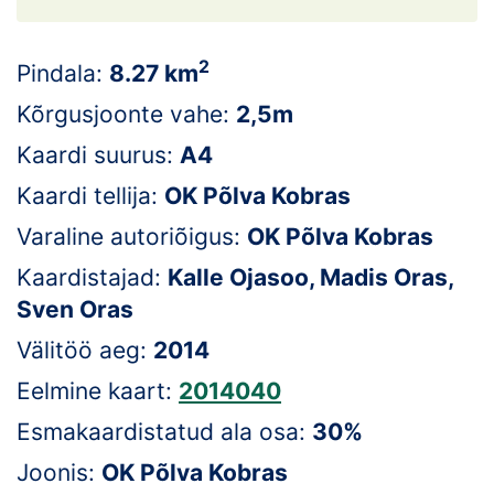
Loha
Kontakt
2
Pindala:
8.27 km
EOL
Kõrgusjoonte vahe:
2,5m
Kaardi suurus:
A4
Galerii
Kaardi tellija:
OK Põlva Kobras
Kaardid
Varaline autoriõigus:
OK Põlva Kobras
Kalender
Kaardistajad:
Kalle Ojasoo, Madis Oras,
Sven Oras
Koondised
Välitöö aeg:
2014
Tule klubisse!
Eelmine kaart:
2014040
Tulemused
Esmakaardistatud ala osa:
30%
Joonis:
OK Põlva Kobras
Dokumendid