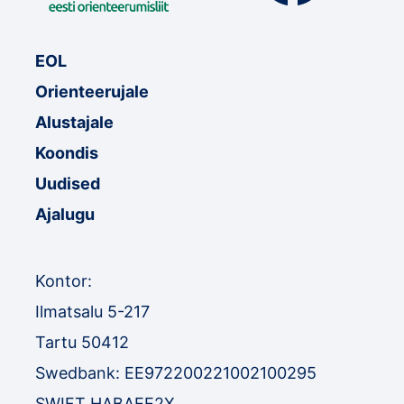
EOL
Orienteerujale
Alustajale
Koondis
Uudised
Ajalugu
Kontor:
Ilmatsalu 5-217
Tartu 50412
Swedbank: EE972200221002100295
SWIFT HABAEE2X