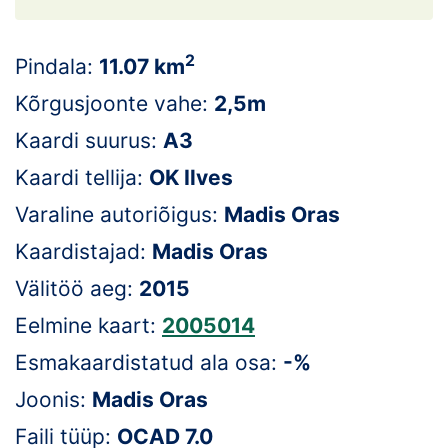
Loha
Kontakt
2
Pindala:
11.07 km
EOL
Kõrgusjoonte vahe:
2,5m
Kaardi suurus:
A3
Galerii
Kaardi tellija:
OK Ilves
Kaardid
Varaline autoriõigus:
Madis Oras
Kalender
Kaardistajad:
Madis Oras
Välitöö aeg:
2015
Koondised
Eelmine kaart:
2005014
Tule klubisse!
Esmakaardistatud ala osa:
-%
Tulemused
Joonis:
Madis Oras
Faili tüüp:
OCAD 7.0
Dokumendid