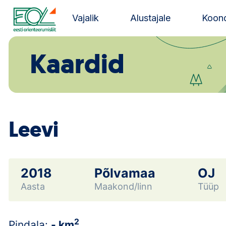
Liigu
sisu
Vajalik
Alustajale
Koond
juurde
Estonian Orienteering Federation
Kaardid
Leevi
2018
Põlvamaa
OJ
Aasta
Maakond/linn
Tüüp
2
Pindala:
- km