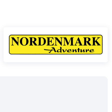
Klubid
Suletud maastikud
Püsirajad
Ajalugu
Koolitused
OTSI