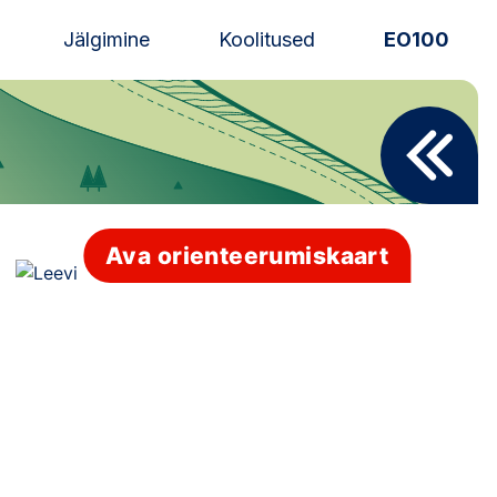
Jälgimine
Koolitused
EO100
Uudised
Alustajale
Orienteerujale
Ava orienteerumiskaart
Eesti Orienteerumine 100!
Toetamine
Telli litsents!
Noored