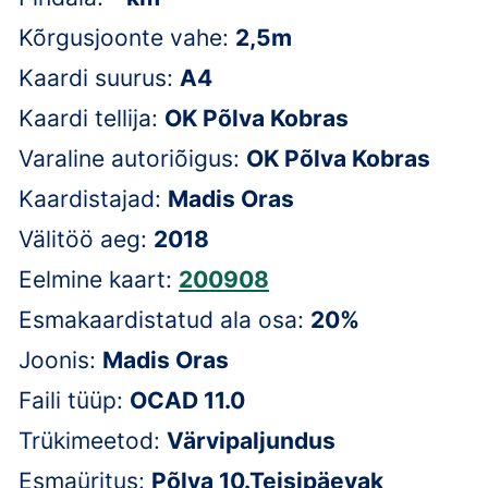
Kõrgusjoonte vahe:
2,5m
Kaardi suurus:
A4
Kaardi tellija:
OK Põlva Kobras
Varaline autoriõigus:
OK Põlva Kobras
Kaardistajad:
Madis Oras
Välitöö aeg:
2018
Eelmine kaart:
200908
Esmakaardistatud ala osa:
20%
Joonis:
Madis Oras
Faili tüüp:
OCAD 11.0
Trükimeetod:
Värvipaljundus
Esmaüritus:
Põlva 10.Teisipäevak