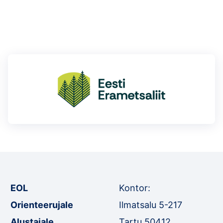
EOL
Kontor:
Orienteerujale
Ilmatsalu 5-217
Alustajale
Tartu 50412