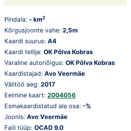
Loha
Kontakt
2
Pindala:
- km
EOL
Kõrgusjoonte vahe:
2,5m
Kaardi suurus:
A4
Galerii
Kaardi tellija:
OK Põlva Kobras
Kaardid
Varaline autoriõigus:
OK Põlva Kobras
Kalender
Kaardistajad:
Avo Veermäe
Välitöö aeg:
2017
Koondised
Eelmine kaart:
2004056
Tule klubisse!
Esmakaardistatud ala osa:
-%
Tulemused
Joonis:
Avo Veermäe
Faili tüüp:
OCAD 9.0
Dokumendid