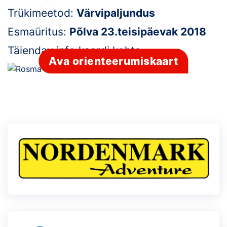
Trükimeetod:
Värvipaljundus
Klubid
Esmaüritus:
Põlva 23.teisipäevak 2018
Suletud maastikud
Täiendav info kaardi kohta:
-
Ava orienteerumiskaart
Püsirajad
Ajalugu
Koolitused
OTSI