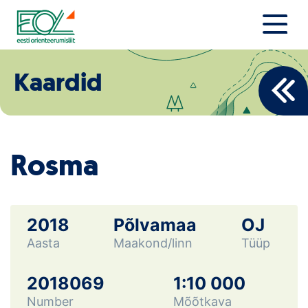
Liigu
sisu
juurde
Estonian Orienteering Federation
Uudised
Kaardid
Alustajale
Orienteerujale
Rosma
Eesti Orienteerumine 100!
Toetamine
2018
Põlvamaa
OJ
Aasta
Maakond/linn
Tüüp
Telli litsents!
Noored
2018069
1:10 000
Number
Mõõtkava