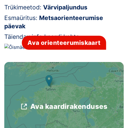
Trükimeetod:
Värvipaljundus
Klubid
Esmaüritus:
Metsaorienteerumise
Suletud maastikud
päevak
Täiendav info kaardi kohta:
-
Püsirajad
Ava orienteerumiskaart
Ajalugu
Koolitused
OTSI
Ava kaardirakenduses