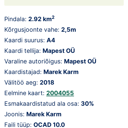
Loha
Kontakt
2
Pindala:
2.92 km
EOL
Kõrgusjoonte vahe:
2,5m
Kaardi suurus:
A4
Galerii
Kaardi tellija:
Mapest OÜ
Kaardid
Varaline autoriõigus:
Mapest OÜ
Kalender
Kaardistajad:
Marek Karm
Välitöö aeg:
2018
Koondised
Eelmine kaart:
2004055
Tule klubisse!
Esmakaardistatud ala osa:
30%
Tulemused
Joonis:
Marek Karm
Faili tüüp:
OCAD 10.0
Dokumendid