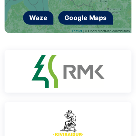
Waze
Google Maps
Leaflet
| © OpenStreetMap contributors