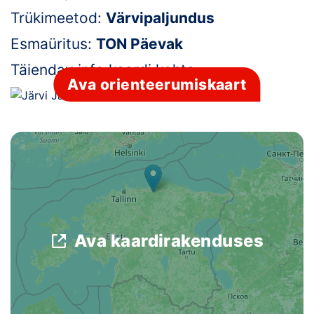
Trükimeetod:
Värvipaljundus
Klubid
Esmaüritus:
TON Päevak
Suletud maastikud
Täiendav info kaardi kohta:
-
Ava orienteerumiskaart
Püsirajad
Ajalugu
Koolitused
OTSI
Ava kaardirakenduses