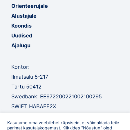
Orienteerujale
Alustajale
Koondis
Uudised
Ajalugu
Kontor:
Ilmatsalu 5-217
Tartu 50412
Swedbank: EE972200221002100295
SWIFT HABAEE2X
SEB: EE671010220034030010
Kasutame oma veebilehel küpsiseid, et võimaldada teile
SWIFT EEUHEE2X
parimat kasutajakogemust. Klikkides "Nõustun" oled