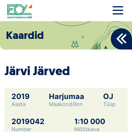
Liigu
sisu
juurde
Estonian Orienteering Federation
Uudised
Kaardid
Alustajale
Orienteerujale
Järvi Järved
Eesti Orienteerumine 100!
Toetamine
2019
Harjumaa
OJ
Aasta
Maakond/linn
Tüüp
Telli litsents!
Noored
2019042
1:10 000
Number
Mõõtkava