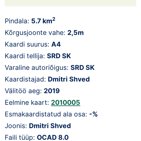
Loha
Kontakt
2
Pindala:
5.7 km
EOL
Kõrgusjoonte vahe:
2,5m
Kaardi suurus:
A4
Galerii
Kaardi tellija:
SRD SK
Kaardid
Varaline autoriõigus:
SRD SK
Kalender
Kaardistajad:
Dmitri Shved
Välitöö aeg:
2019
Koondised
Eelmine kaart:
2010005
Tule klubisse!
Esmakaardistatud ala osa:
-%
Tulemused
Joonis:
Dmitri Shved
Faili tüüp:
OCAD 8.0
Dokumendid