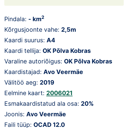
Loha
Kontakt
2
Pindala:
- km
EOL
Kõrgusjoonte vahe:
2,5m
Kaardi suurus:
A4
Galerii
Kaardi tellija:
OK Põlva Kobras
Kaardid
Varaline autoriõigus:
OK Põlva Kobras
Kalender
Kaardistajad:
Avo Veermäe
Välitöö aeg:
2019
Koondised
Eelmine kaart:
2006021
Tule klubisse!
Esmakaardistatud ala osa:
20%
Tulemused
Joonis:
Avo Veermäe
Faili tüüp:
OCAD 12.0
Dokumendid