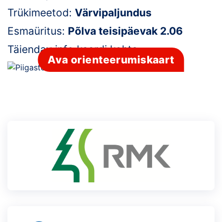
Trükimeetod:
Värvipaljundus
Klubid
Esmaüritus:
Põlva teisipäevak 2.06
Suletud maastikud
Täiendav info kaardi kohta:
-
Ava orienteerumiskaart
Püsirajad
Ajalugu
Koolitused
OTSI