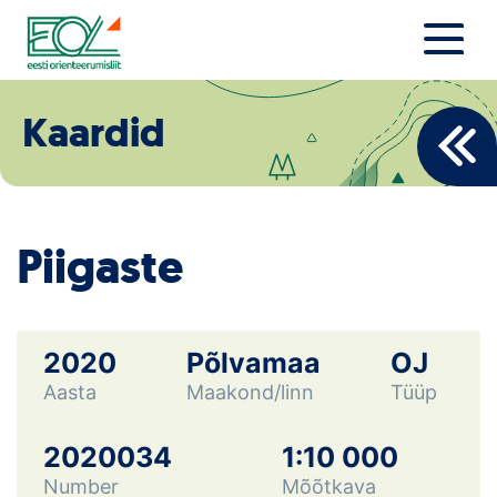
Liigu
sisu
juurde
Estonian Orienteering Federation
Uudised
Kaardid
Alustajale
Orienteerujale
Piigaste
Eesti Orienteerumine 100!
Toetamine
2020
Põlvamaa
OJ
Aasta
Maakond/linn
Tüüp
Telli litsents!
Noored
2020034
1:10 000
Number
Mõõtkava