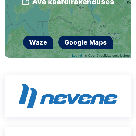
Ava kaardirakenduses
Waze
Google Maps
Leaflet
| © OpenStreetMap contributors