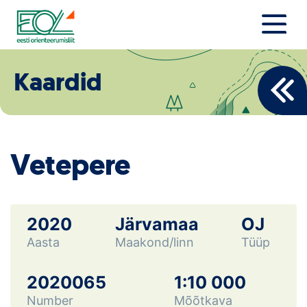
Liigu
sisu
juurde
Estonian Orienteering Federation
Uudised
Kaardid
Alustajale
Orienteerujale
Vetepere
Eesti Orienteerumine 100!
Toetamine
2020
Järvamaa
OJ
Aasta
Maakond/linn
Tüüp
Telli litsents!
Noored
2020065
1:10 000
Number
Mõõtkava