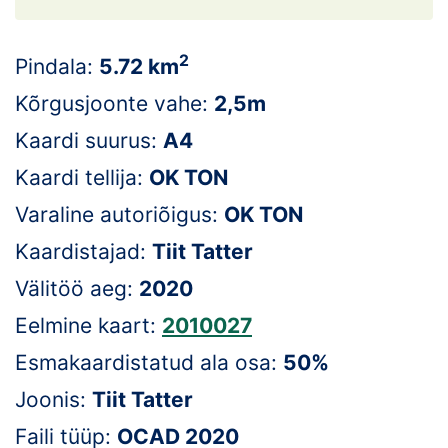
Loha
Kontakt
2
Pindala:
5.72 km
EOL
Kõrgusjoonte vahe:
2,5m
Kaardi suurus:
A4
Galerii
Kaardi tellija:
OK TON
Kaardid
Varaline autoriõigus:
OK TON
Kalender
Kaardistajad:
Tiit Tatter
Välitöö aeg:
2020
Koondised
Eelmine kaart:
2010027
Tule klubisse!
Esmakaardistatud ala osa:
50%
Tulemused
Joonis:
Tiit Tatter
Faili tüüp:
OCAD 2020
Dokumendid