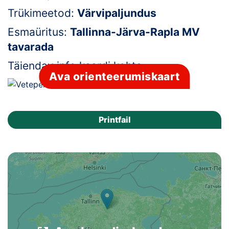
Trükimeetod:
Värvipaljundus
Klubid
Esmaüritus:
Tallinna-Järva-Rapla MV
Suletud maastikud
tavarada
Täiendav info kaardi kohta:
-
Püsirajad
Ava orienteerumiskaart
Ajalugu
Koolitused
Printfail
OTSI