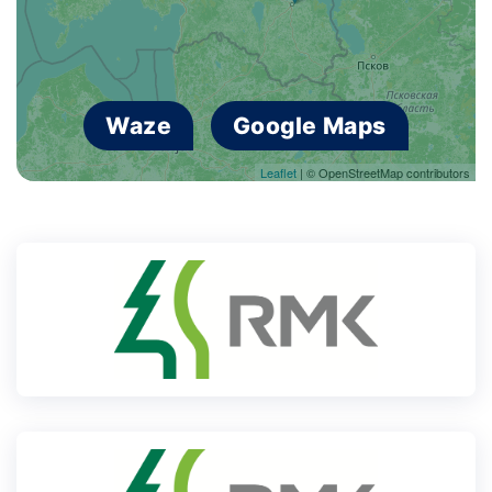
Waze
Google Maps
Leaflet
| © OpenStreetMap contributors