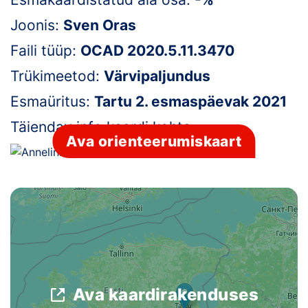
Joonis:
Sven Oras
Klubid
Faili tüüp:
OCAD 2020.5.11.3470
Suletud maastikud
Trükimeetod:
Värvipaljundus
Püsirajad
Esmaüritus:
Tartu 2. esmaspäevak 2021
Ajalugu
Täiendav info kaardi kohta:
-
Ava orienteerumiskaart
Koolitused
OTSI
Ava kaardirakenduses