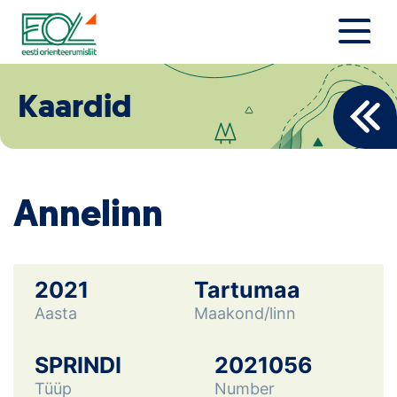
Liigu
sisu
juurde
Estonian Orienteering Federation
Uudised
Kaardid
Alustajale
Orienteerujale
Annelinn
Eesti Orienteerumine 100!
Toetamine
2021
Tartumaa
Aasta
Maakond/linn
Telli litsents!
Noored
SPRINDI
2021056
Tüüp
Number