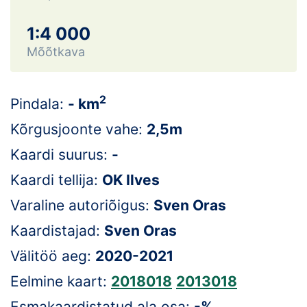
Loha
1:4 000
Kontakt
Mõõtkava
EOL
2
Galerii
Pindala:
- km
Kõrgusjoonte vahe:
2,5m
Kaardid
Kaardi suurus:
-
Kalender
Kaardi tellija:
OK Ilves
Koondised
Varaline autoriõigus:
Sven Oras
Kaardistajad:
Sven Oras
Tule klubisse!
Välitöö aeg:
2020-2021
Tulemused
Eelmine kaart:
2018018
2013018
Dokumendid
Esmakaardistatud ala osa:
-%