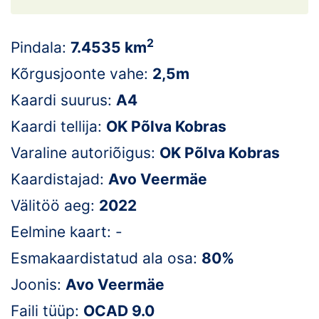
Loha
Kontakt
2
Pindala:
7.4535 km
EOL
Kõrgusjoonte vahe:
2,5m
Kaardi suurus:
A4
Galerii
Kaardi tellija:
OK Põlva Kobras
Kaardid
Varaline autoriõigus:
OK Põlva Kobras
Kalender
Kaardistajad:
Avo Veermäe
Välitöö aeg:
2022
Koondised
Eelmine kaart: -
Tule klubisse!
Esmakaardistatud ala osa:
80%
Tulemused
Joonis:
Avo Veermäe
Faili tüüp:
OCAD 9.0
Dokumendid