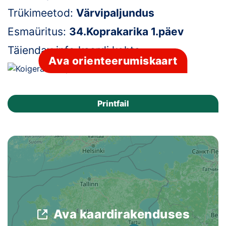
Trükimeetod:
Värvipaljundus
Klubid
Esmaüritus:
34.Koprakarika 1.päev
Suletud maastikud
Täiendav info kaardi kohta:
-
Ava orienteerumiskaart
Püsirajad
Ajalugu
Printfail
Koolitused
OTSI
Ava kaardirakenduses