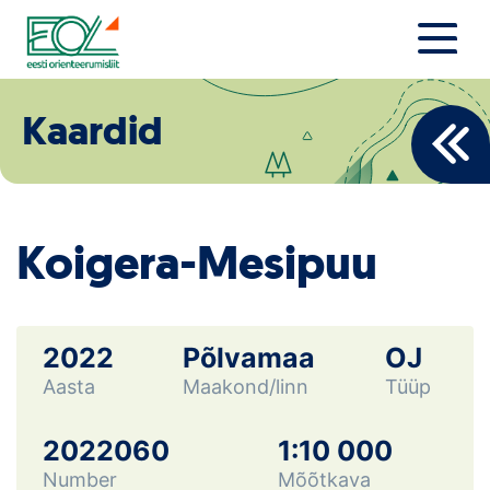
Liigu
sisu
juurde
Estonian Orienteering Federation
Uudised
Kaardid
Alustajale
Orienteerujale
Koigera-Mesipuu
Eesti Orienteerumine 100!
Toetamine
2022
Põlvamaa
OJ
Aasta
Maakond/linn
Tüüp
Telli litsents!
Noored
2022060
1:10 000
Number
Mõõtkava