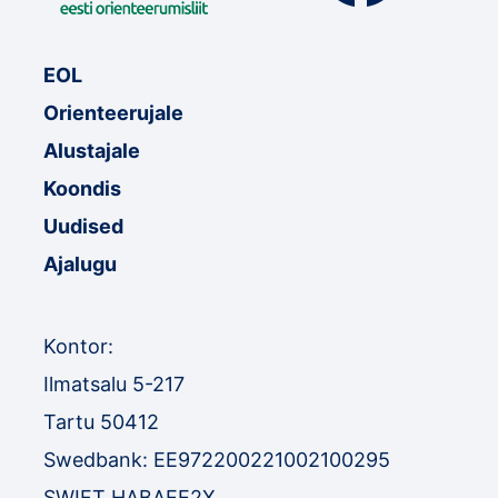
EOL
Orienteerujale
Alustajale
Koondis
Uudised
Ajalugu
Kontor:
Ilmatsalu 5-217
Tartu 50412
Swedbank: EE972200221002100295
SWIFT HABAEE2X