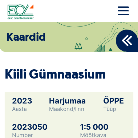
Liigu
sisu
juurde
Estonian Orienteering Federation
Uudised
Kaardid
Alustajale
Orienteerujale
Kiili Gümnaasium
Eesti Orienteerumine 100!
Toetamine
2023
Harjumaa
ÕPPE
Aasta
Maakond/linn
Tüüp
Telli litsents!
Noored
2023050
1:5 000
Number
Mõõtkava