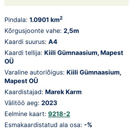
Loha
Kontakt
2
Pindala:
1.0901 km
EOL
Kõrgusjoonte vahe:
2,5m
Kaardi suurus:
A4
Galerii
Kaardi tellija:
Kiili Gümnaasium, Mapest
Kaardid
OÜ
Varaline autoriõigus:
Kiili Gümnaasium,
Kalender
Mapest OÜ
Koondised
Kaardistajad:
Marek Karm
Tule klubisse!
Välitöö aeg:
2023
Eelmine kaart:
9218-2
Tulemused
Esmakaardistatud ala osa:
-%
Dokumendid