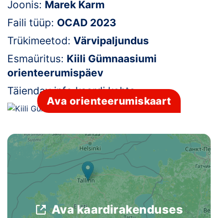
Joonis:
Marek Karm
Klubid
Faili tüüp:
OCAD 2023
Trükimeetod:
Värvipaljundus
Suletud maastikud
Esmaüritus:
Kiili Gümnaasiumi
Püsirajad
orienteerumispäev
Ajalugu
Täiendav info kaardi kohta:
-
Ava orienteerumiskaart
Koolitused
OTSI
Ava kaardirakenduses