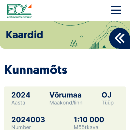
Liigu
sisu
juurde
Estonian Orienteering Federation
Uudised
Kaardid
Alustajale
Orienteerujale
Kunnamõts
Eesti Orienteerumine 100!
Toetamine
2024
Võrumaa
OJ
Aasta
Maakond/linn
Tüüp
Telli litsents!
Noored
2024003
1:10 000
Number
Mõõtkava