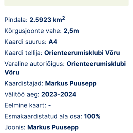
Loha
Kontakt
2
Pindala:
2.5923 km
EOL
Kõrgusjoonte vahe:
2,5m
Kaardi suurus:
A4
Galerii
Kaardi tellija:
Orienteerumisklubi Võru
Kaardid
Varaline autoriõigus:
Orienteerumisklubi
Võru
Kalender
Kaardistajad:
Markus Puusepp
Koondised
Välitöö aeg:
2023-2024
Tule klubisse!
Eelmine kaart: -
Tulemused
Esmakaardistatud ala osa:
100%
Joonis:
Markus Puusepp
Dokumendid