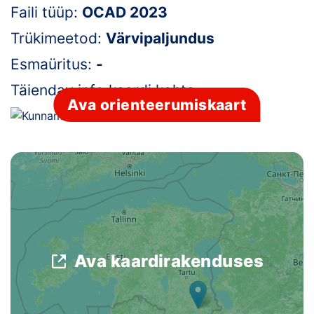
Faili tüüp:
OCAD 2023
Klubid
Trükimeetod:
Värvipaljundus
Suletud maastikud
Esmaüritus:
-
Täiendav info kaardi kohta:
-
Püsirajad
Ava orienteerumiskaart
Ajalugu
Koolitused
OTSI
Ava kaardirakenduses