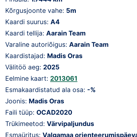
Kõrgusjoonte vahe:
5m
Kaardi suurus:
A4
Kaardi tellija:
Aarain Team
Varaline autoriõigus:
Aarain Team
Kaardistajad:
Madis Oras
Välitöö aeg:
2025
Eelmine kaart:
2013061
Esmakaardistatud ala osa:
-%
Joonis:
Madis Oras
Faili tüüp:
OCAD2020
Trükimeetod:
Värvipaljundus
Esmaüritus:
Valgamaa orienteerumispäev