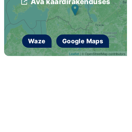
Ava kaardirakenduses
Loha
Kontakt
EOL
Waze
Google Maps
Galerii
Leaflet
| © OpenStreetMap contributors
Kaardid
Kalender
Koondised
Tule klubisse!
Tulemused
Dokumendid