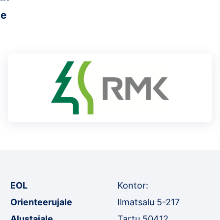
ee
EOL
Kontor:
Orienteerujale
Ilmatsalu 5-217
Alustajale
Tartu 50412