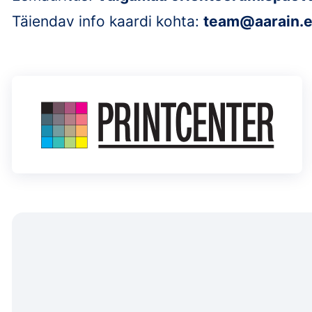
Täiendav info kaardi kohta:
team@aarain.