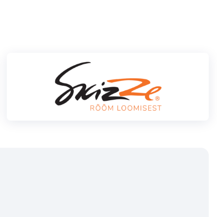
Klubid
Suletud maastikud
Püsirajad
Ajalugu
Koolitused
OTSI