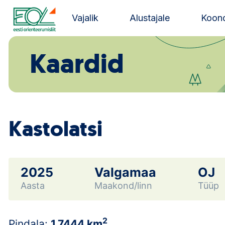
Liigu
sisu
Vajalik
Alustajale
Koond
juurde
Estonian Orienteering Federation
Kaardid
Kastolatsi
2025
Valgamaa
OJ
Aasta
Maakond/linn
Tüüp
2
Pindala:
1.7444 km