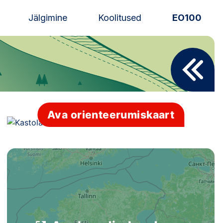
Jälgimine
Koolitused
EO100
Uudised
Alustajale
Orienteerujale
Ava orienteerumiskaart
Eesti Orienteerumine 100!
Toetamine
Telli litsents!
Noored