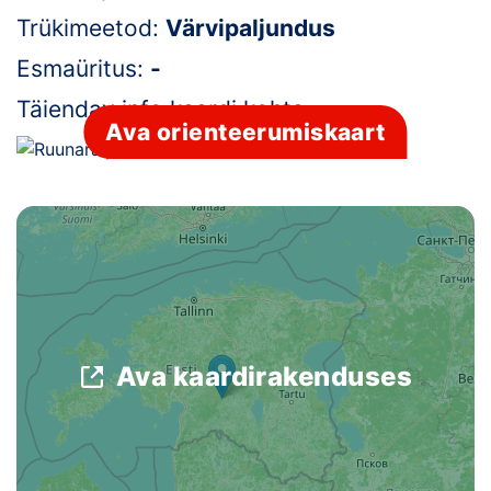
Trükimeetod:
Värvipaljundus
Klubid
Esmaüritus:
-
Suletud maastikud
Täiendav info kaardi kohta:
-
Ava orienteerumiskaart
Püsirajad
Ajalugu
Koolitused
OTSI
Ava kaardirakenduses