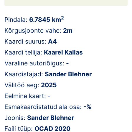
Loha
Kontakt
2
Pindala:
6.7845 km
EOL
Kõrgusjoonte vahe:
2m
Kaardi suurus:
A4
Galerii
Kaardi tellija:
Kaarel Kallas
Kaardid
Varaline autoriõigus:
-
Kalender
Kaardistajad:
Sander Blehner
Välitöö aeg:
2025
Koondised
Eelmine kaart: -
Tule klubisse!
Esmakaardistatud ala osa:
-%
Tulemused
Joonis:
Sander Blehner
Faili tüüp:
OCAD 2020
Dokumendid