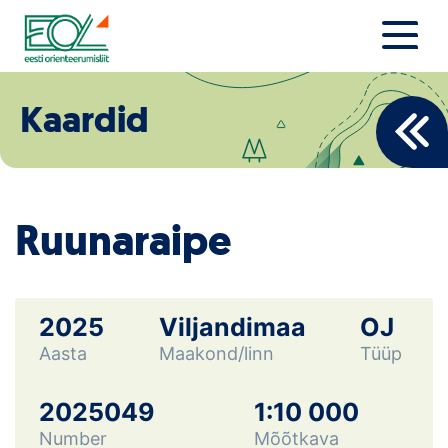
Liigu
sisu
juurde
Estonian Orienteering Federation
Uudised
Kaardid
Alustajale
Orienteerujale
Ruunaraipe
Eesti Orienteerumine 100!
Toetamine
2025
Viljandimaa
OJ
Aasta
Maakond/linn
Tüüp
Telli litsents!
Noored
2025049
1:10 000
Number
Mõõtkava