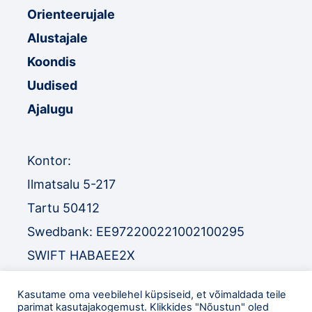
Orienteerujale
Alustajale
Koondis
Uudised
Ajalugu
Kontor:
Ilmatsalu 5-217
Tartu 50412
Swedbank: EE972200221002100295
SWIFT HABAEE2X
SEB: EE671010220034030010
Kasutame oma veebilehel küpsiseid, et võimaldada teile
SWIFT EEUHEE2X
parimat kasutajakogemust. Klikkides "Nõustun" oled