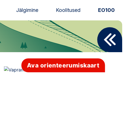
Jälgimine
Koolitused
EO100
Uudised
Alustajale
Orienteerujale
Ava orienteerumiskaart
Eesti Orienteerumine 100!
Toetamine
Telli litsents!
Noored