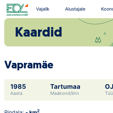
Liigu
sisu
Vajalik
Alustajale
Koond
juurde
Estonian Orienteering Federation
Kaardid
Vapramäe
1985
Tartumaa
O
Aasta
Maakond/linn
Tüü
2
Pindala:
- km