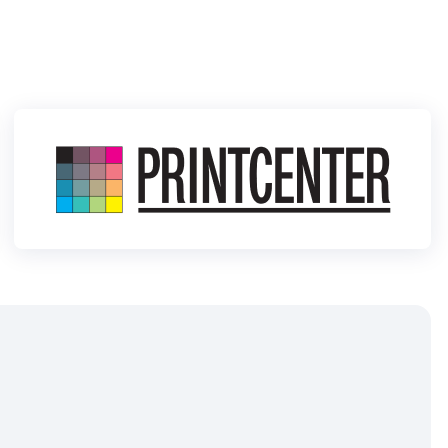
Klubid
Suletud maastikud
Püsirajad
Ajalugu
Koolitused
OTSI