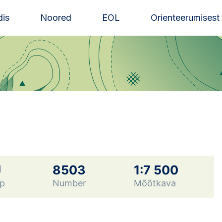
is
Noored
EOL
Orienteerumisest
J
8503
1:7 500
p
Number
Mõõtkava