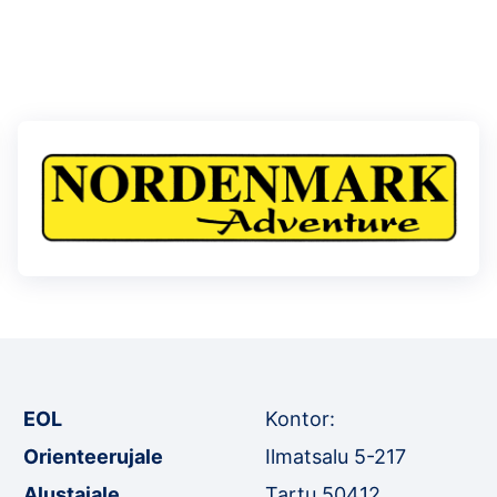
EOL
Kontor:
Orienteerujale
Ilmatsalu 5-217
Alustajale
Tartu 50412