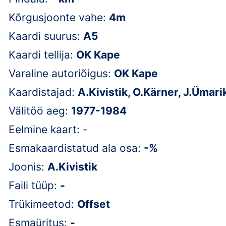
Kõrgusjoonte vahe:
4m
Kaardi suurus:
A5
Kaardi tellija:
OK Kape
Varaline autoriõigus:
OK Kape
Kaardistajad:
A.Kivistik, O.Kärner, J.Ümari
Välitöö aeg:
1977-1984
Eelmine kaart: -
Esmakaardistatud ala osa:
-%
Joonis:
A.Kivistik
Faili tüüp:
-
Trükimeetod:
Offset
Esmaüritus:
-