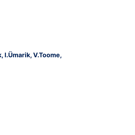
k, I.Ümarik, V.Toome,