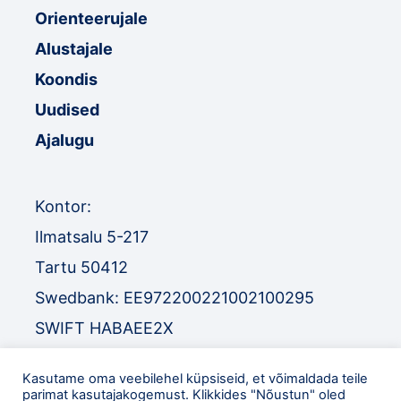
Orienteerujale
Alustajale
Koondis
Uudised
Ajalugu
Kontor:
Ilmatsalu 5-217
Tartu 50412
Swedbank: EE972200221002100295
SWIFT HABAEE2X
SEB: EE671010220034030010
Kasutame oma veebilehel küpsiseid, et võimaldada teile
SWIFT EEUHEE2X
parimat kasutajakogemust. Klikkides "Nõustun" oled