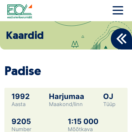
Liigu
sisu
juurde
Estonian Orienteering Federation
Uudised
Kaardid
Alustajale
Orienteerujale
Padise
Eesti Orienteerumine 100!
Toetamine
1992
Harjumaa
OJ
Aasta
Maakond/linn
Tüüp
Telli litsents!
Noored
9205
1:15 000
Number
Mõõtkava