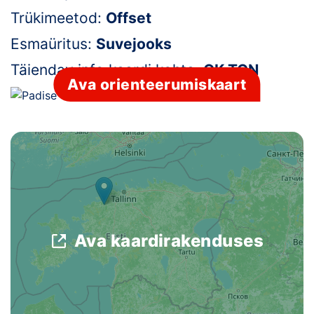
Trükimeetod:
Offset
Klubid
Esmaüritus:
Suvejooks
Suletud maastikud
Täiendav info kaardi kohta:
OK TON
Ava orienteerumiskaart
Püsirajad
Ajalugu
Koolitused
OTSI
Ava kaardirakenduses