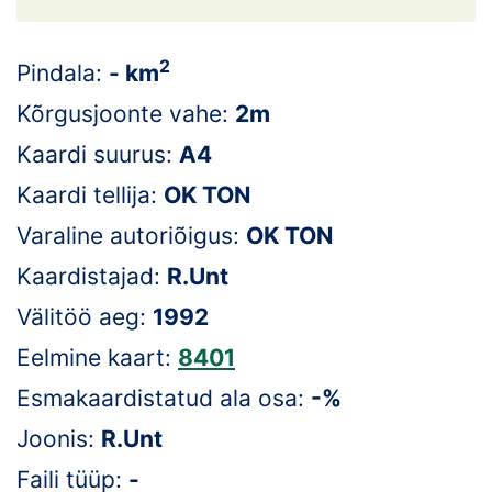
Loha
Kontakt
2
Pindala:
- km
EOL
Kõrgusjoonte vahe:
2m
Kaardi suurus:
A4
Galerii
Kaardi tellija:
OK TON
Kaardid
Varaline autoriõigus:
OK TON
Kalender
Kaardistajad:
R.Unt
Välitöö aeg:
1992
Koondised
Eelmine kaart:
8401
Tule klubisse!
Esmakaardistatud ala osa:
-%
Tulemused
Joonis:
R.Unt
Faili tüüp:
-
Dokumendid