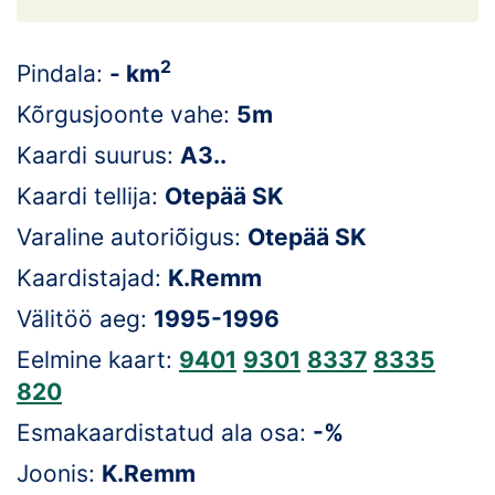
Loha
Kontakt
2
Pindala:
- km
EOL
Kõrgusjoonte vahe:
5m
Kaardi suurus:
A3..
Galerii
Kaardi tellija:
Otepää SK
Kaardid
Varaline autoriõigus:
Otepää SK
Kalender
Kaardistajad:
K.Remm
Välitöö aeg:
1995-1996
Koondised
Eelmine kaart:
9401
9301
8337
8335
Tule klubisse!
820
Tulemused
Esmakaardistatud ala osa:
-%
Joonis:
K.Remm
Dokumendid