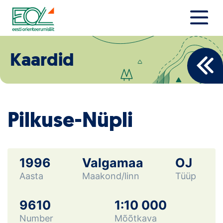
Liigu
sisu
juurde
Estonian Orienteering Federation
Uudised
Kaardid
Alustajale
Orienteerujale
Pilkuse-Nüpli
Eesti Orienteerumine 100!
Toetamine
1996
Valgamaa
OJ
Aasta
Maakond/linn
Tüüp
Telli litsents!
Noored
9610
1:10 000
Number
Mõõtkava