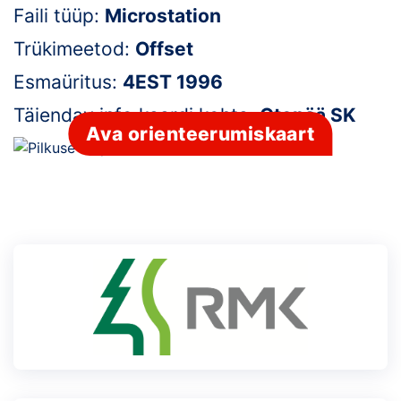
Faili tüüp:
Microstation
Klubid
Trükimeetod:
Offset
Suletud maastikud
Esmaüritus:
4EST 1996
Täiendav info kaardi kohta:
Otepää SK
Püsirajad
Ava orienteerumiskaart
Ajalugu
Koolitused
OTSI