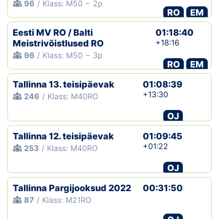
96
/ Klass: M50 − 2p
RO
EM
Eesti MV RO / Balti
01:18:40
+18:16
Meistrivõistlused RO
96
/ Klass: M50 − 3p
RO
EM
Tallinna 13. teisipäevak
01:08:39
+13:30
246
/ Klass: M40RO
OJ
Tallinna 12. teisipäevak
01:09:45
+01:22
253
/ Klass: M40RO
OJ
Tallinna Pargijooksud 2022
00:31:50
87
/ Klass: M21RO