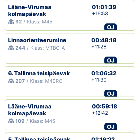
Lääne-Virumaa
01:01:39
+16:58
kolmapäevak
92
/ Klass: M45
OJ
Linnaorienteerumine
00:48:18
+11:28
244
/ Klass: MTBO_A
OJ
6. Tallinna teisipäevak
01:06:32
+11:30
297
/ Klass: M40RO
OJ
Lääne-Virumaa
00:59:18
+12:42
kolmapäevak
109
/ Klass: M45
OJ
5. Tallinna teisipäevak
01:16:22