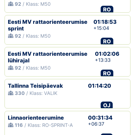
92
/ Klass: M50
RO
Eesti MV rattaorienteerumise
01:18:53
+15:04
sprint
92
/ Klass: M50
RO
Eesti MV rattaorienteerumise
01:02:06
+13:33
lühirajal
92
/ Klass: M50
RO
Tallinna Teisipäevak
01:14:20
330
/ Klass: VALIK
OJ
Linnaorienteerumine
00:31:34
+06:37
116
/ Klass: RO-SPRINT-A