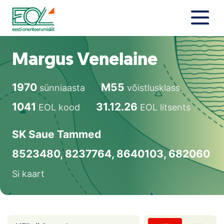
Liigu
sisu
juurde
Estonian Orienteering Federation
Uudised
Margus Venelaine
Alustajale
1970
M55
sünniaasta
võistlusklass
Orienteerujale
1041
31.12.26
EOL kood
EOL litsents
Eesti Orienteerumine 100!
SK Saue Tammed
Toetamine
8523480, 8237764, 8640103, 682060
Si kaart
Telli litsents!
Noored