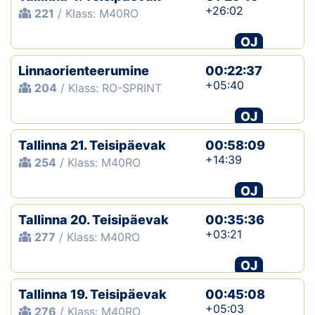
+26:02
221
/ Klass: M40RO
OJ
Linnaorienteerumine
00:22:37
+05:40
204
/ Klass: RO-SPRINT
OJ
Tallinna 21. Teisipäevak
00:58:09
+14:39
254
/ Klass: M40RO
OJ
Tallinna 20. Teisipäevak
00:35:36
+03:21
277
/ Klass: M40RO
OJ
Tallinna 19. Teisipäevak
00:45:08
+05:03
276
/ Klass: M40RO