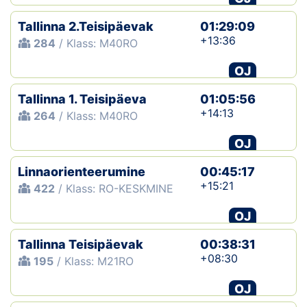
Tallinna 2.Teisipäevak
01:29:09
+13:36
284
/ Klass: M40RO
OJ
Tallinna 1. Teisipäeva
01:05:56
+14:13
264
/ Klass: M40RO
OJ
Linnaorienteerumine
00:45:17
+15:21
422
/ Klass: RO-KESKMINE
OJ
Tallinna Teisipäevak
00:38:31
+08:30
195
/ Klass: M21RO
OJ