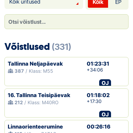
Loha
Kõik üritused
Kõik
EP
Kontakt
EOL
Võistlused
Galerii
(331)
Kaardid
Tallinna Neljapäevak
01:23:31
+34:06
387
/ Klass: M55
Kalender
OJ
Koondised
16. Tallinna Teisipäevak
01:18:02
Tule klubisse!
+17:30
212
/ Klass: M40RO
OJ
Tulemused
Linnaorienteerumine
00:26:16
Dokumendid