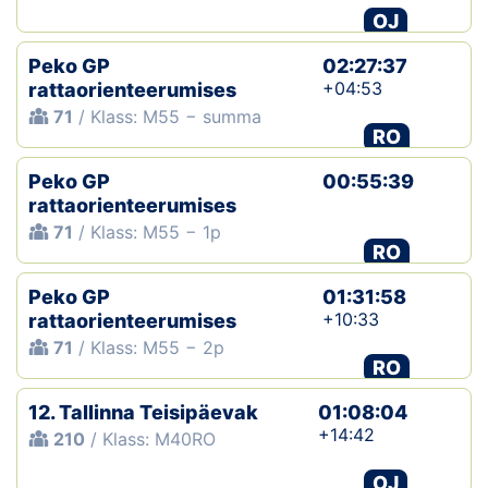
OJ
Peko GP
02:27:37
+04:53
rattaorienteerumises
71
/ Klass: M55 − summa
RO
Peko GP
00:55:39
rattaorienteerumises
71
/ Klass: M55 − 1p
RO
Peko GP
01:31:58
+10:33
rattaorienteerumises
71
/ Klass: M55 − 2p
RO
12. Tallinna Teisipäevak
01:08:04
+14:42
210
/ Klass: M40RO
OJ