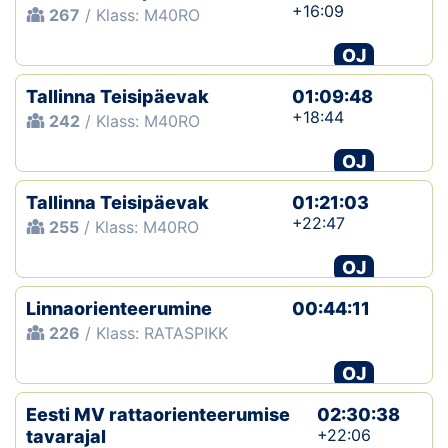
+16:09
267
/ Klass: M40RO
OJ
Tallinna Teisipäevak
01:09:48
+18:44
242
/ Klass: M40RO
OJ
Tallinna Teisipäevak
01:21:03
+22:47
255
/ Klass: M40RO
OJ
Linnaorienteerumine
00:44:11
226
/ Klass: RATASPIKK
OJ
Eesti MV rattaorienteerumise
02:30:38
+22:06
tavarajal