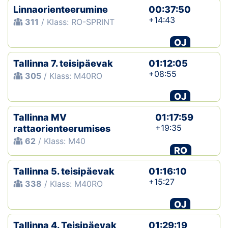
Linnaorienteerumine
00:37:50
+14:43
311
/ Klass: RO-SPRINT
OJ
Tallinna 7. teisipäevak
01:12:05
+08:55
305
/ Klass: M40RO
OJ
Tallinna MV
01:17:59
+19:35
rattaorienteerumises
62
/ Klass: M40
RO
Tallinna 5. teisipäevak
01:16:10
+15:27
338
/ Klass: M40RO
OJ
Tallinna 4. Teisipäevak
01:29:19