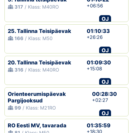
+06:56
317
/ Klass: M40RO
OJ
25. Tallinna Teisipäevak
01:10:33
+26:26
166
/ Klass: M50
OJ
20. Tallinna Teisipäevak
01:09:30
+15:08
316
/ Klass: M40RO
OJ
Orienteerumispäevak
00:28:30
+02:27
Pargijooksud
99
/ Klass: M21RO
OJ
RO Eesti MV, tavarada
01:35:59
+18:30
81
/ Klass: M50