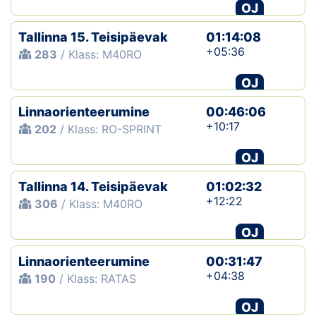
OJ
Tallinna 15. Teisipäevak
01:14:08
+05:36
283
/ Klass: M40RO
OJ
Linnaorienteerumine
00:46:06
+10:17
202
/ Klass: RO-SPRINT
OJ
Tallinna 14. Teisipäevak
01:02:32
+12:22
306
/ Klass: M40RO
OJ
Linnaorienteerumine
00:31:47
+04:38
190
/ Klass: RATAS
OJ