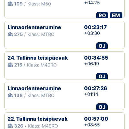
+04:25
109
/ Klass: M50
RO
EM
Linnaorienteerumine
00:23:17
+03:30
275
/ Klass: MTBO
OJ
24. Tallinna teisipäevak
00:34:55
+06:19
215
/ Klass: M40RO
OJ
Linnaorienteerumine
00:27:26
+01:14
138
/ Klass: MTBO
OJ
22. Tallinna teisipäevak
00:57:00
+08:55
326
/ Klass: M40RO