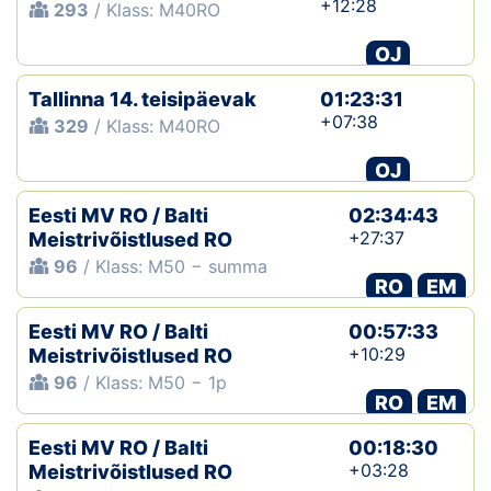
+12:28
293
/ Klass: M40RO
OJ
Tallinna 14. teisipäevak
01:23:31
+07:38
329
/ Klass: M40RO
OJ
Eesti MV RO / Balti
02:34:43
+27:37
Meistrivõistlused RO
96
/ Klass: M50 − summa
RO
EM
Eesti MV RO / Balti
00:57:33
+10:29
Meistrivõistlused RO
96
/ Klass: M50 − 1p
RO
EM
Eesti MV RO / Balti
00:18:30
+03:28
Meistrivõistlused RO