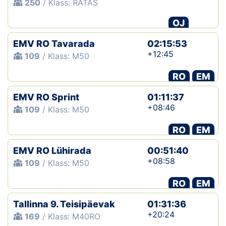
250
/ Klass: RATAS
OJ
EMV RO Tavarada
02:15:53
+12:45
109
/ Klass: M50
RO
EM
EMV RO Sprint
01:11:37
+08:46
109
/ Klass: M50
RO
EM
EMV RO Lühirada
00:51:40
+08:58
109
/ Klass: M50
RO
EM
Tallinna 9. Teisipäevak
01:31:36
+20:24
169
/ Klass: M40RO