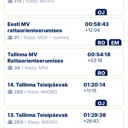
115
/ Klass: RATAS
Klubid
OJ
Suletud maastikud
Eesti MV
00:58:43
+12:04
rattaorienteerumises
Püsirajad
91
/ Klass: M50 − summa
RO
EM
Ajalugu
Tallinna MV
00:54:18
+03:16
Rattaorienteerumises
Koolitused
36
/ Klass: M55
RO
14. Tallinna Teisipäevak
01:20:14
OTSI
+11:15
285
/ Klass: M40RO
OJ
13. Tallinna Teisipäevak
01:29:38
+26:43
293
/ Klass: M40RO