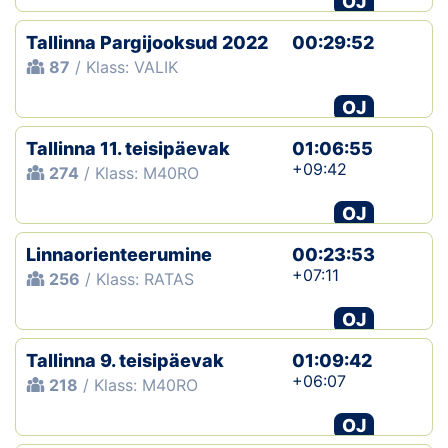
OJ
Tallinna Pargijooksud 2022
00:29:52
87
/ Klass: VALIK
OJ
Tallinna 11. teisipäevak
01:06:55
+09:42
274
/ Klass: M40RO
OJ
Linnaorienteerumine
00:23:53
+07:11
256
/ Klass: RATAS
OJ
Tallinna 9. teisipäevak
01:09:42
+06:07
218
/ Klass: M40RO
OJ