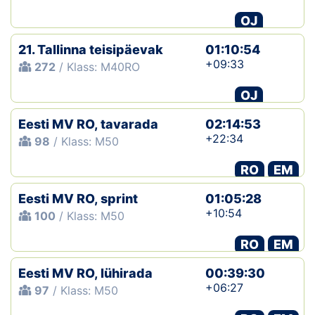
OJ
21. Tallinna teisipäevak
01:10:54
+09:33
272
/ Klass: M40RO
OJ
Eesti MV RO, tavarada
02:14:53
+22:34
98
/ Klass: M50
RO
EM
Eesti MV RO, sprint
01:05:28
+10:54
100
/ Klass: M50
RO
EM
Eesti MV RO, lühirada
00:39:30
+06:27
97
/ Klass: M50