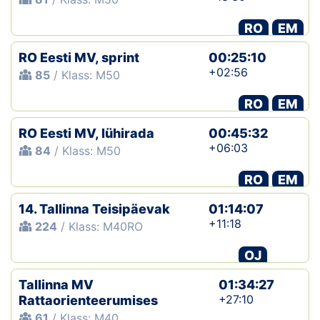
RO
EM
RO Eesti MV, sprint
00:25:10
+02:56
85
/ Klass: M50
RO
EM
RO Eesti MV, lühirada
00:45:32
+06:03
84
/ Klass: M50
RO
EM
14. Tallinna Teisipäevak
01:14:07
+11:18
224
/ Klass: M40RO
OJ
Tallinna MV
01:34:27
+27:10
Rattaorienteerumises
61
/ Klass: M40