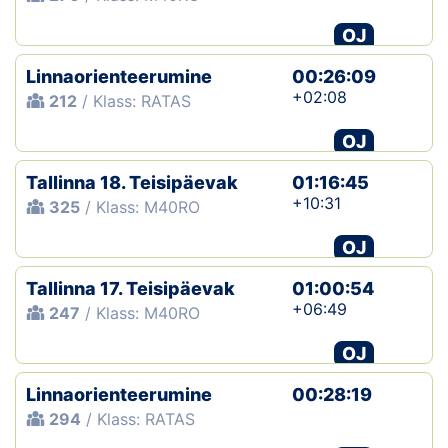
OJ
Linnaorienteerumine
00:26:09
+02:08
212
/ Klass: RATAS
OJ
Tallinna 18. Teisipäevak
01:16:45
+10:31
325
/ Klass: M40RO
OJ
Tallinna 17. Teisipäevak
01:00:54
+06:49
247
/ Klass: M40RO
OJ
Linnaorienteerumine
00:28:19
294
/ Klass: RATAS