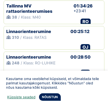
Tallinna MV
01:34:26
+23:41
rattaorienteerumises
38
/ Klass: M40
RO
Linnaorienteerumine
00:25:12
310
/ Klass: RATAS
OJ
Linnaorienteerumine
00:28:50
248
/ Klass: RO-LUHIKE
OJ
Kasutame oma veebilehel küpsiseid, et võimaldada teile
Linnaorienteerumine
00:36:29
parimat kasutajakogemust. Klikkides "Nõustun" oled
+08:28
nõus kasutama kõiki küpsiseid.
238
/ Klass: RO-LUHIKE
Küpsiste seaded
NÕUSTUN
OJ