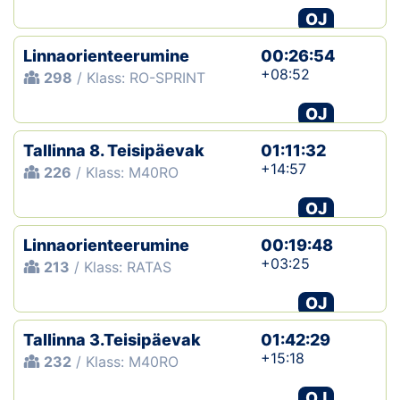
OJ
Linnaorienteerumine
00:26:54
+08:52
298
/ Klass: RO-SPRINT
OJ
Tallinna 8. Teisipäevak
01:11:32
+14:57
226
/ Klass: M40RO
OJ
Linnaorienteerumine
00:19:48
+03:25
213
/ Klass: RATAS
OJ
Tallinna 3.Teisipäevak
01:42:29
+15:18
232
/ Klass: M40RO
OJ