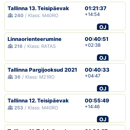
Tallinna 13. Teisipäevak
01:21:37
+14:54
240
/ Klass: M40RO
OJ
Linnaorienteerumine
00:40:51
+02:38
216
/ Klass: RATAS
OJ
Tallinna Pargijooksud 2021
00:40:33
+04:47
36
/ Klass: M21RO
OJ
Tallinna 12. Teisipäevak
00:55:49
+14:46
253
/ Klass: M40RO
OJ