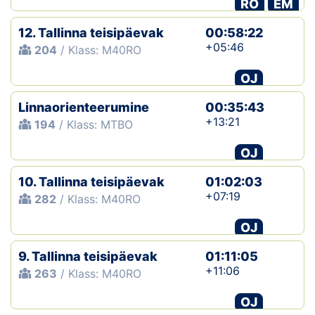
RO
EM
12. Tallinna teisipäevak
00:58:22
+05:46
204
/ Klass: M40RO
OJ
Linnaorienteerumine
00:35:43
+13:21
194
/ Klass: MTBO
OJ
10. Tallinna teisipäevak
01:02:03
+07:19
282
/ Klass: M40RO
OJ
9. Tallinna teisipäevak
01:11:05
+11:06
263
/ Klass: M40RO
OJ