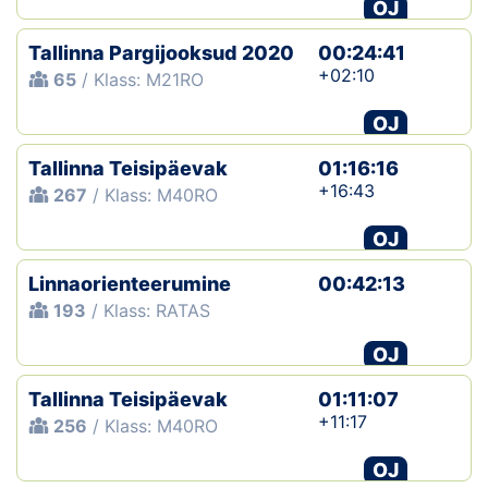
OJ
Tallinna Pargijooksud 2020
00:24:41
+02:10
65
/ Klass: M21RO
OJ
Tallinna Teisipäevak
01:16:16
+16:43
267
/ Klass: M40RO
OJ
Linnaorienteerumine
00:42:13
193
/ Klass: RATAS
OJ
Tallinna Teisipäevak
01:11:07
+11:17
256
/ Klass: M40RO
OJ