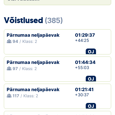
Loha
Kontakt
Võistlused
(385)
EOL
Pärnumaa neljapäevak
01:29:37
Galerii
+44:25
94
/ Klass: 2
Kaardid
OJ
Pärnumaa neljapäevak
01:44:34
Kalender
+55:03
97
/ Klass: 2
Koondised
OJ
Tule klubisse!
Pärnumaa neljapäevak
01:21:41
+30:37
117
/ Klass: 2
Tulemused
OJ
Dokumendid