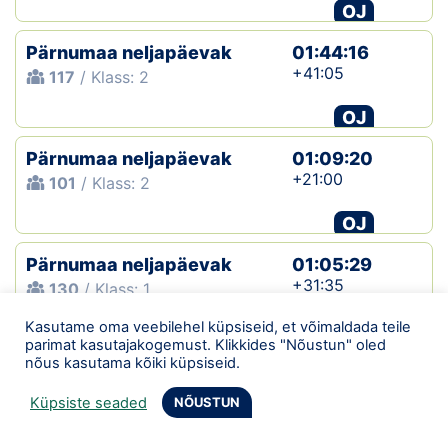
OJ
Pärnumaa neljapäevak
01:44:16
+41:05
117
/ Klass: 2
OJ
Pärnumaa neljapäevak
01:09:20
+21:00
101
/ Klass: 2
OJ
Pärnumaa neljapäevak
01:05:29
+31:35
130
/ Klass: 1
Kasutame oma veebilehel küpsiseid, et võimaldada teile
OJ
parimat kasutajakogemust. Klikkides "Nõustun" oled
nõus kasutama kõiki küpsiseid.
Pärnumaa neljapäevak
00:48:00
+23:16
109
/ Klass: 1
Küpsiste seaded
NÕUSTUN
OJ