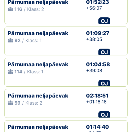
Pärnumaa neljapäevak
01:52:23
+56:07
116
/ Klass: 2
Klubid
OJ
Suletud maastikud
Pärnumaa neljapäevak
01:09:27
Püsirajad
+38:05
92
/ Klass: 1
OJ
Ajalugu
Pärnumaa neljapäevak
01:04:58
Koolitused
+39:08
114
/ Klass: 1
OJ
OTSI
Pärnumaa neljapäevak
02:18:51
+01:16:16
59
/ Klass: 2
OJ
Pärnumaa neljapäevak
01:14:40