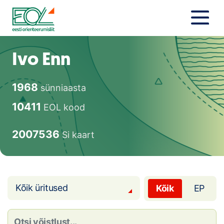
Liigu
sisu
juurde
Estonian Orienteering Federation
Uudised
Ivo Enn
Alustajale
1968
sünniaasta
Orienteerujale
10411
EOL kood
Eesti Orienteerumine 100!
2007536
Si kaart
Toetamine
Telli litsents!
Kõik üritused
Kõik
EP
Noored