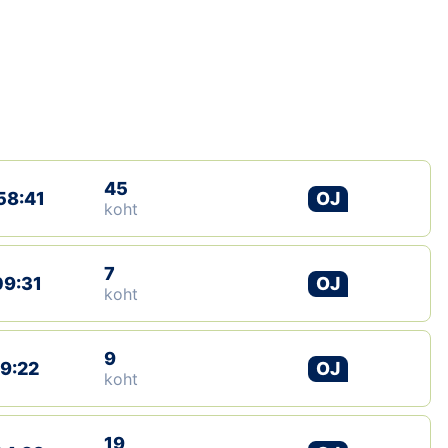
Loha
Kontakt
EOL
Galerii
45
Kaardid
58:41
OJ
koht
Kalender
7
09:31
OJ
Koondised
koht
Tule klubisse!
9
19:22
OJ
koht
Tulemused
Dokumendid
19