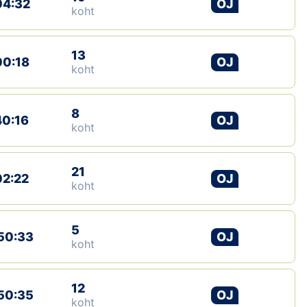
04:32
OJ
koht
Klubid
13
Suletud maastikud
00:18
OJ
koht
Püsirajad
8
40:16
OJ
Ajalugu
koht
Koolitused
21
02:22
OJ
koht
OTSI
5
50:33
OJ
koht
12
50:35
OJ
koht