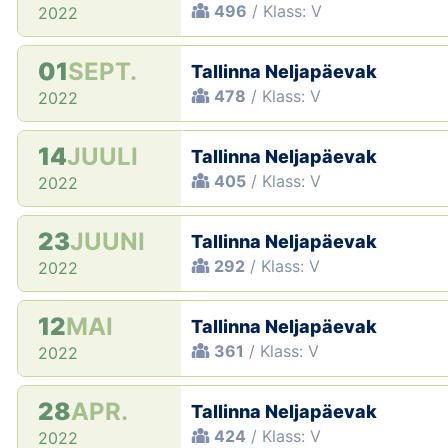
496
/ Klass: V
2022
01
SEPT.
Tallinna Neljapäevak
478
/ Klass: V
2022
14
JUULI
Tallinna Neljapäevak
405
/ Klass: V
2022
23
JUUNI
Tallinna Neljapäevak
292
/ Klass: V
2022
12
MAI
Tallinna Neljapäevak
361
/ Klass: V
2022
28
APR.
Tallinna Neljapäevak
424
/ Klass: V
2022