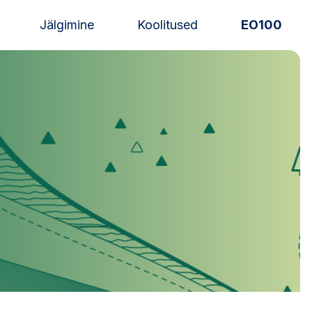
Jälgimine
Koolitused
EO100
Uudised
Alustajale
Orienteerujale
Eesti Orienteerumine 100!
Toetamine
Telli litsents!
Noored