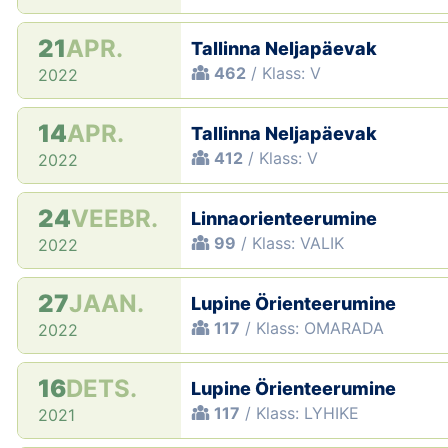
21
APR.
Tallinna Neljapäevak
462
/ Klass: V
2022
14
APR.
Tallinna Neljapäevak
412
/ Klass: V
2022
24
VEEBR.
Linnaorienteerumine
99
/ Klass: VALIK
2022
27
JAAN.
Lupine Örienteerumine
117
/ Klass: OMARADA
2022
16
DETS.
Lupine Örienteerumine
117
/ Klass: LYHIKE
2021