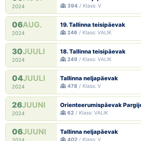
394
/ Klass: V
2024
06
AUG.
19. Tallinna teisipäevak
246
/ Klass: VALIK
2024
30
JUULI
18. Tallinna teisipäevak
249
/ Klass: VALIK
2024
04
JUULI
Tallinna neljapäevak
478
/ Klass: V
2024
26
JUUNI
Orienteerumispäevak Pargi
62
/ Klass: VALIK
2024
06
JUUNI
Tallinna neljapäevak
402
/ Klass: V
2024