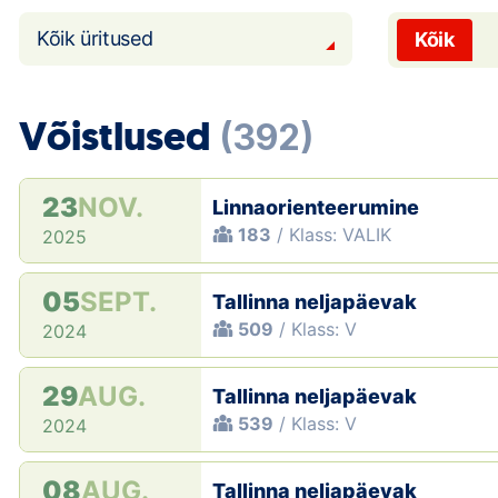
Kõik üritused
Kõik
Võistlused
(392)
23
NOV.
Linnaorienteerumine
183
/ Klass: VALIK
2025
05
SEPT.
Tallinna neljapäevak
509
/ Klass: V
2024
29
AUG.
Tallinna neljapäevak
539
/ Klass: V
2024
08
AUG.
Tallinna neljapäevak