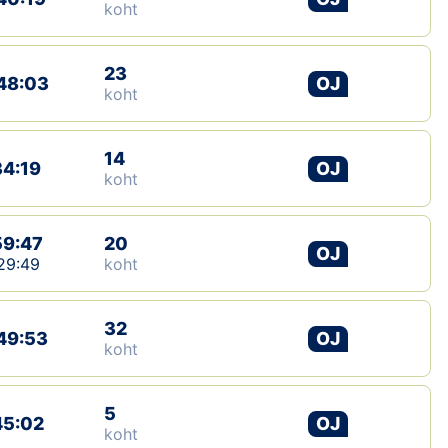
koht
23
48:03
OJ
koht
14
34:19
OJ
koht
59:47
20
OJ
29:49
koht
32
49:53
OJ
koht
5
45:02
OJ
koht