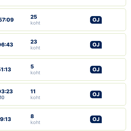
25
57:09
OJ
koht
23
06:43
OJ
koht
5
51:13
OJ
koht
03:23
11
OJ
10
koht
8
19:13
OJ
koht