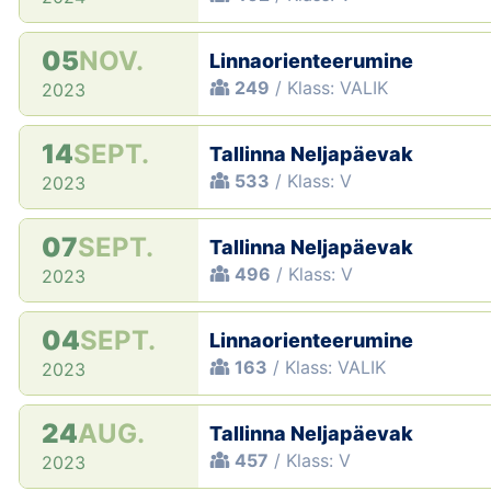
05
NOV.
Linnaorienteerumine
249
/ Klass: VALIK
2023
14
SEPT.
Tallinna Neljapäevak
533
/ Klass: V
2023
07
SEPT.
Tallinna Neljapäevak
496
/ Klass: V
2023
04
SEPT.
Linnaorienteerumine
163
/ Klass: VALIK
2023
24
AUG.
Tallinna Neljapäevak
457
/ Klass: V
2023