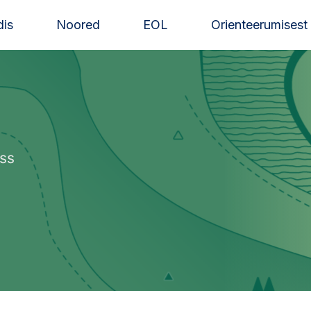
is
Noored
EOL
Orienteerumisest
ass