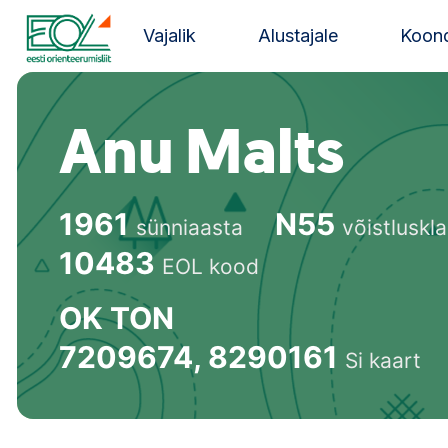
Liigu
sisu
Vajalik
Alustajale
Koond
juurde
Estonian Orienteering Federation
Anu Malts
1961
N55
sünniaasta
võistluskl
10483
EOL kood
OK TON
7209674, 8290161
Si kaart