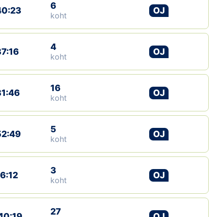
6
40:23
OJ
koht
4
37:16
OJ
koht
16
31:46
OJ
koht
5
52:49
OJ
koht
3
16:12
OJ
koht
27
40:19
OJ