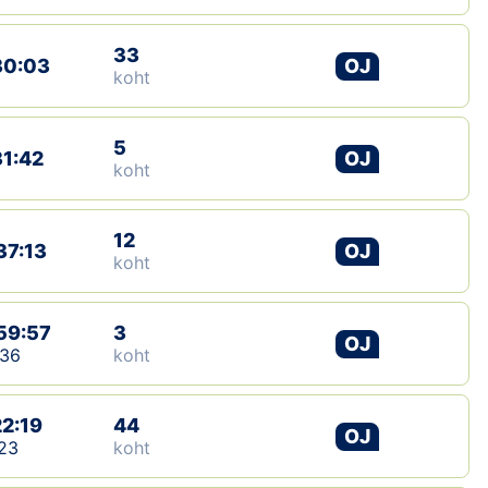
33
30:03
OJ
koht
5
31:42
OJ
koht
12
37:13
OJ
koht
59:57
3
OJ
:36
koht
22:19
44
OJ
23
koht