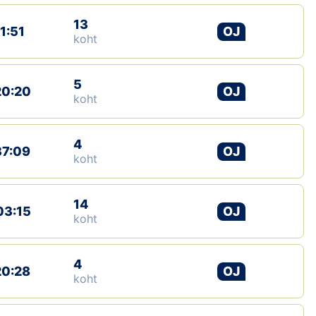
13
1:51
OJ
koht
5
20:20
OJ
koht
4
37:09
OJ
koht
14
03:15
OJ
koht
4
20:28
OJ
koht